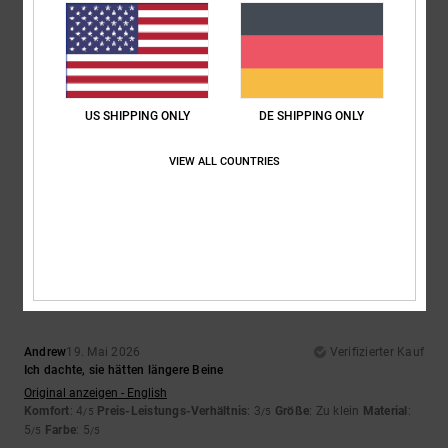
5
/5
Marta
1. Juli 2026
Verifizierter Kauf
US SHIPPING ONLY
DE SHIPPING ONLY
Gutes Preis-Leistungs-Verhältnis
Original anzeigen - Castellano
Komfort
: 5
Preis-Leistungs-Verhältnis
: 5
Größe
: Zu groß
Material
:
/5
/5
VIEW ALL COUNTRIES
5
Farbe
: 5
/5
/5
Ich empfehle dieses Produkt
4
/5
Andrew
19. Mai 2026
Verifizierter Kauf
Ich dachte, sie hätten längere Beine
Original anzeigen - English
Komfort
: 4
Preis-Leistungs-Verhältnis
: 3
Größe
: Zu klein
Material
:
/5
/5
5
Farbe
: 5
/5
/5