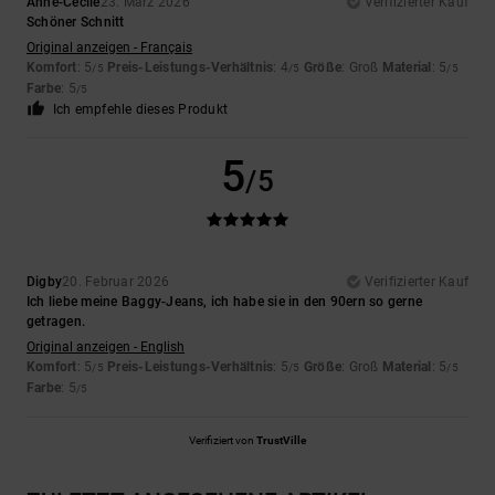
Anne-Cecile
23. März 2026
Verifizierter Kauf
Schöner Schnitt
Original anzeigen - Français
Komfort
: 5
Preis-Leistungs-Verhältnis
: 4
Größe
: Groß
Material
: 5
/5
/5
/5
Farbe
: 5
/5
Ich empfehle dieses Produkt
5
/5
Digby
20. Februar 2026
Verifizierter Kauf
Ich liebe meine Baggy-Jeans, ich habe sie in den 90ern so gerne
getragen.
Original anzeigen - English
Komfort
: 5
Preis-Leistungs-Verhältnis
: 5
Größe
: Groß
Material
: 5
/5
/5
/5
Farbe
: 5
/5
Verifiziert von
TrustVille