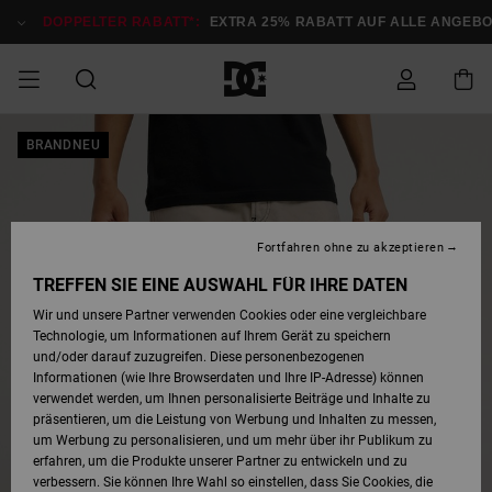
Direkt
zur
DOPPELTER RABATT*:
EXTRA 25% RABATT AUF ALLE ANGEB
Produktinformation
springen
DOPPELTER
BRANDNEU
SALE MÄNNER
ESSENTIALS
ESSENTIALS
ESSENTIALS
SKATE SHOP
SNOW SHOP FÜR
Auf meine
Schuhe
Schuhe
Sale Schuhe
Stag
Astrix
Neue Kollektio
Neue Kollektio
Caps & Hüte
Chelsea
Pixie
Neue Kollektio
Schneejacken
Court Graffik
Neue Kollektio
Neue Kollektio
Hüte & Caps
Skaterschuhe
Team
Schneejacken
Snowboard Boo
Snowboard Boo
Bestellung
RABATT
MÄNNER
zugreifen
SALE FRAUEN
HIGHLIGHTS
HIGHLIGHTS
SCHUHE
COMMUNITY
Sale Bekleidun
Snow
Sale Bekleidun
Court Graffik
Ducati
Skate
Sweatshirts
Mützen
Court Graffik
Astrix
Sneakers
Snowboardhos
Pure
Skate
T-Shirts
Mützen
Alle ansehen
Snowboardhos
Schneejacken
Snowboardjac
MÄNNER
SNOW SHOP FÜR
Fortfahren ohne zu akzeptieren
Versand
FRAUEN
SALE KINDER
SCHUHE
SCHUHE
BEKLEIDUNG
Accessoires
Sale Accessoi
Lynx
DC Command
Sneakers
T-shirts
Taschen &
Alle ansehen
DC Command
Skate
Alle ansehen
Stag
Babyschuhe
Sweatshirts &
Taschen
Snowboard Boo
Snowboardhos
Snowboardhos
TREFFEN SIE EINE AUSWAHL FÜR IHRE DATEN
FRAUEN
Rucksäcke
Hoodies
Retouren
Wir und unsere Partner verwenden Cookies oder eine vergleichbare
SNOW SHOP FÜR
Technologie, um Informationen auf Ihrem Gerät zu speichern
BEKLEIDUNG
KLEIDUNG
ACCESSOIRES
SALE SNOW
Sale Snow
Pure
Manteca
Sandalen
Hemden
Manteca
Sandalen
Sneakers
Alle ansehen
Winterschuhe
Alle ansehen
Mützen
KINDER
und/oder darauf zuzugreifen. Diese personenbezogenen
KINDER
Alle ansehen
Jacken & Mänt
Informationen (wie Ihre Browserdaten und Ihre IP-Adresse) können
Bezahlung
verwendet werden, um Ihnen personalisierte Beiträge und Inhalte zu
ACCESSOIRES
T-Shirts
Jacken & Mänt
Net
Construct
Winterschuhe
Jeans
Best Sellers
Snowboard Boo
Alle ansehen
Polarfleece &
Alle ansehen
präsentieren, um die Leistung von Werbung und Inhalten zu messen,
SKATE
Hemden
Softshells
um Werbung zu personalisieren, und um mehr über ihr Publikum zu
Geschenkkarte
erfahren, um die Produkte unserer Partner zu entwickeln und zu
Jacken & Mänt
Hoodies &
Alle ansehen
Ascend
Snowboard Boo
Jacken & Mänt
Unisex
verbessern. Sie können Ihre Wahl so einstellen, dass Sie Cookies, die
COURT GRAFFIK
Sweatshirts
Jeans & Hosen
Mützen