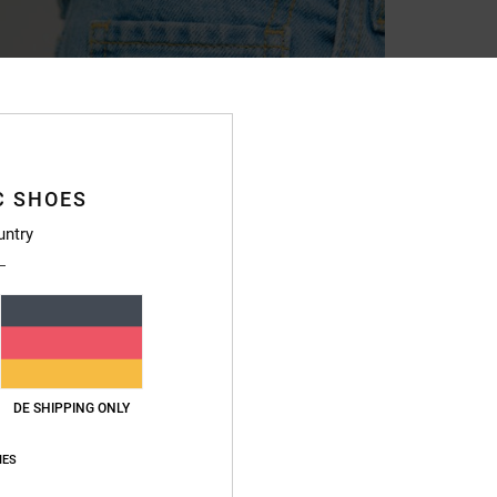
C SHOES
untry
DE SHIPPING ONLY
IES