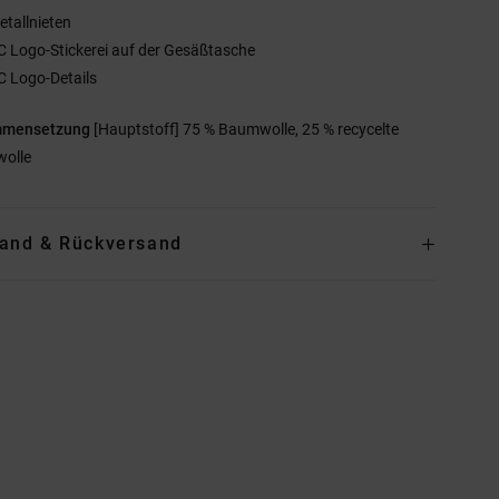
etallnieten
C Logo-Stickerei auf der Gesäßtasche
C Logo-Details
mmensetzung
[Hauptstoff] 75 % Baumwolle, 25 % recycelte
olle
and & Rückversand