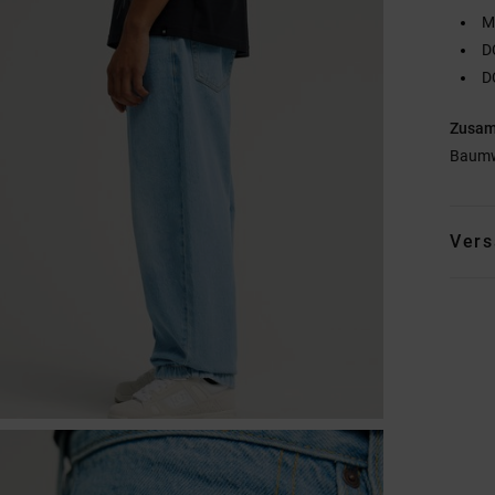
M
D
D
Zusa
Baumw
Vers