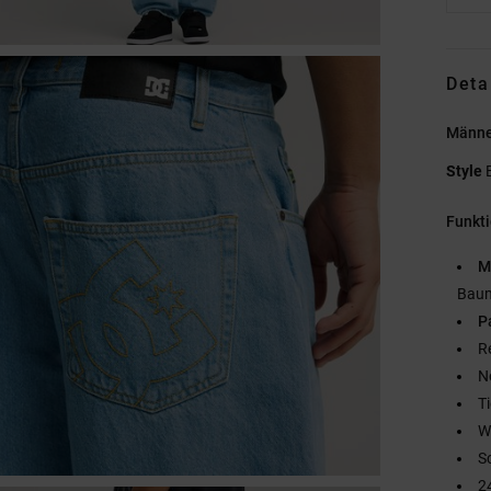
Deta
Männer
Style
Funkt
M
Baum
P
R
N
Ti
W
S
2