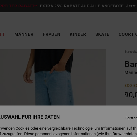
PPELTER RABATT*:
EXTRA 25% RABATT AUF ALLE ANGEBOTE
Jetzt
TT
MÄNNER
FRAUEN
KINDER
SKATE
COURT 
Startseit
Bar
Männe
ECO-B
90,
I
Farbe
 AUSWAHL FÜR IHRE DATEN
Fortfa
erwenden Cookies oder eine vergleichbare Technologie, um Informationen auf Ih
f zuzugreifen. Diese personenbezogenen Informationen (wie Ihre Browserdaten