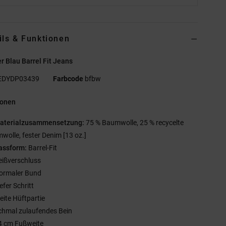
ils & Funktionen
 Blau Barrel Fit Jeans
EDYDP03439
Farbcode
bfbw
ionen
aterialzusammensetzung:
75 % Baumwolle, 25 % recycelte
wolle, fester Denim [13 oz.]
assform:
Barrel-Fit
eißverschluss
ormaler Bund
efer Schritt
eite Hüftpartie
chmal zulaufendes Bein
4 cm Fußweite