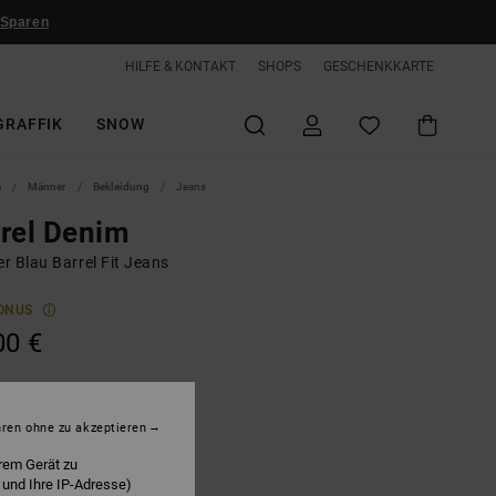
 Sparen
HILFE & KONTAKT
SHOPS
GESCHENKKARTE
GRAFFIK
SNOW
e
Männer
Bekleidung
Jeans
rel Denim
r Blau Barrel Fit Jeans
ONUS
00 €
ndigo Light
hren ohne zu akzeptieren
rem Gerät zu
 und Ihre IP-Adresse)