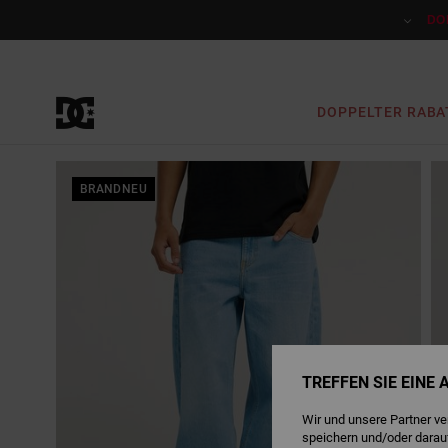
Direkt
zur
DO
Produktinformation
springen
DOPPELTER RABA
BRANDNEU
TREFFEN SIE EINE
Wir und unsere Partner v
speichern und/oder darau