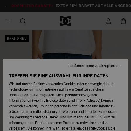
Direkt
zur
DOPPELTER RABATT*:
EXTRA 25% RABATT AUF ALLE ANGEB
Produktinformation
springen
DOPPELTER
BRANDNEU
SALE MÄNNER
ESSENTIALS
ESSENTIALS
ESSENTIALS
SKATE SHOP
SNOW SHOP FÜR
Auf meine
Schuhe
Schuhe
Sale Schuhe
Stag
Astrix
Neue Kollektio
Neue Kollektio
Caps & Hüte
Chelsea
Pixie
Neue Kollektio
Schneejacken
Court Graffik
Neue Kollektio
Neue Kollektio
Hüte & Caps
Skaterschuhe
Team
Schneejacken
Snowboard Boo
Snowboard Boo
Bestellung
RABATT
MÄNNER
zugreifen
SALE FRAUEN
HIGHLIGHTS
HIGHLIGHTS
SCHUHE
COMMUNITY
Sale Bekleidun
Snow
Sale Bekleidun
Court Graffik
Ducati
Skate
Sweatshirts
Mützen
Court Graffik
Astrix
Sneakers
Snowboardhos
Pure
Skate
T-Shirts
Mützen
Alle ansehen
Snowboardhos
Schneejacken
Snowboardjac
MÄNNER
SNOW SHOP FÜR
Fortfahren ohne zu akzeptieren
Versand
FRAUEN
SALE KINDER
SCHUHE
SCHUHE
BEKLEIDUNG
Accessoires
Sale Accessoi
Lynx
DC Command
Sneakers
T-shirts
Taschen &
Alle ansehen
DC Command
Skate
Alle ansehen
Stag
Babyschuhe
Sweatshirts &
Taschen
Snowboard Boo
Snowboardhos
Snowboardhos
TREFFEN SIE EINE AUSWAHL FÜR IHRE DATEN
FRAUEN
Rucksäcke
Hoodies
Retouren
Wir und unsere Partner verwenden Cookies oder eine vergleichbare
SNOW SHOP FÜR
Technologie, um Informationen auf Ihrem Gerät zu speichern
BEKLEIDUNG
KLEIDUNG
ACCESSOIRES
SALE SNOW
Sale Snow
Pure
Manteca
Sandalen
Hemden
Manteca
Sandalen
Sneakers
Alle ansehen
Winterschuhe
Alle ansehen
Mützen
KINDER
und/oder darauf zuzugreifen. Diese personenbezogenen
KINDER
Alle ansehen
Jacken & Mänt
Informationen (wie Ihre Browserdaten und Ihre IP-Adresse) können
Bezahlung
verwendet werden, um Ihnen personalisierte Beiträge und Inhalte zu
ACCESSOIRES
T-Shirts
Jacken & Mänt
Net
Construct
Winterschuhe
Jeans
Best Sellers
Snowboard Boo
Alle ansehen
Polarfleece &
Alle ansehen
präsentieren, um die Leistung von Werbung und Inhalten zu messen,
SKATE
Hemden
Softshells
um Werbung zu personalisieren, und um mehr über ihr Publikum zu
Geschenkkarte
erfahren, um die Produkte unserer Partner zu entwickeln und zu
Jacken & Mänt
Hoodies &
Alle ansehen
Ascend
Snowboard Boo
Jacken & Mänt
Unisex
verbessern. Sie können Ihre Wahl so einstellen, dass Sie Cookies, die
COURT GRAFFIK
Sweatshirts
Jeans & Hosen
Mützen