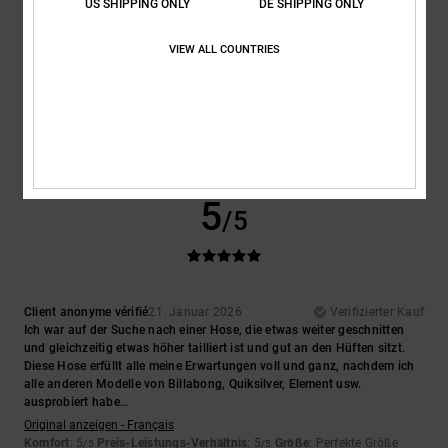
US SHIPPING ONLY
DE SHIPPING ONLY
VIEW ALL COUNTRIES
Client anonyme vérifié
24. Januar 2026
Verifizierter Kauf
Bequem
Original anzeigen - Français
Komfort
: 5
Preis-Leistungs-Verhältnis
: 4
Größe
: Perfekte Größe
/5
/5
Material
: 5
Farbe
: 5
/5
/5
Ich empfehle dieses Produkt
5
/5
Client anonyme vérifié
21. Januar 2026
Verifizierter Kauf
Ich war auf der Suche nach einer Hose, die etwas weiter geschnitten
und gleichzeitig etwas höher tailliert ist und gut an den Hüften sitzt.
Diese Hose erfüllt alle meine Erwartungen voll und ganz, nachdem ich
alle anderen Modelle von Billabong, Quiksilver, Element usw.
ausprobiert habe…
Original anzeigen - Français
Komfort
: 5
Preis-Leistungs-Verhältnis
: 5
Größe
: Perfekte Größe
/5
/5