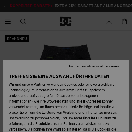
Direkt
zur
DOPPELTER RABATT*:
EXTRA 25% RABATT AUF ALLE ANGEBOTE
Produktinformation
springen
DOPPELTER
BRANDNEU
SALE MÄNNER
ESSENTIALS
ESSENTIALS
ESSENTIALS
SKATE SHOP
SNOW SHOP FÜR
Auf meine
Schuhe
Schuhe
Sale Schuhe
Stag
Astrix
Neue Kollektio
Neue Kollektio
Caps & Hüte
Chelsea
Pixie
Neue Kollektio
Schneejacken
Court Graffik
Neue Kollektio
Neue Kollektio
Hüte & Caps
Skaterschuhe
Team
Schneejacken
Snowboard Boo
Snowboard Boo
Bestellung
RABATT
MÄNNER
zugreifen
SALE FRAUEN
HIGHLIGHTS
HIGHLIGHTS
SCHUHE
COMMUNITY
Sale Bekleidun
Snow
Sale Bekleidun
Court Graffik
Ducati
Skate
Sweatshirts
Mützen
Court Graffik
Astrix
Sneakers
Snowboardhos
Pure
Skate
T-Shirts
Mützen
Alle ansehen
Snowboardhos
Schneejacken
Snowboardjac
MÄNNER
SNOW SHOP FÜR
Fortfahren ohne zu akzeptieren
Versand
FRAUEN
SALE KINDER
SCHUHE
SCHUHE
BEKLEIDUNG
Accessoires
Sale Accessoi
Lynx
DC Command
Sneakers
T-shirts
Taschen &
Alle ansehen
DC Command
Skate
Alle ansehen
Stag
Babyschuhe
Sweatshirts &
Taschen
Snowboard Boo
Snowboardhos
Snowboardhos
TREFFEN SIE EINE AUSWAHL FÜR IHRE DATEN
FRAUEN
Rucksäcke
Hoodies
Retouren
Wir und unsere Partner verwenden Cookies oder eine vergleichbare
SNOW SHOP FÜR
Technologie, um Informationen auf Ihrem Gerät zu speichern
BEKLEIDUNG
KLEIDUNG
ACCESSOIRES
SALE SNOW
Sale Snow
Pure
Manteca
Sandalen
Hemden
Manteca
Sandalen
Sneakers
Alle ansehen
Winterschuhe
Alle ansehen
Mützen
KINDER
und/oder darauf zuzugreifen. Diese personenbezogenen
KINDER
Alle ansehen
Jacken & Mänt
Informationen (wie Ihre Browserdaten und Ihre IP-Adresse) können
Bezahlung
verwendet werden, um Ihnen personalisierte Beiträge und Inhalte zu
ACCESSOIRES
T-Shirts
Jacken & Mänt
Net
Construct
Winterschuhe
Jeans
Best Sellers
Snowboard Boo
Alle ansehen
Polarfleece &
Alle ansehen
präsentieren, um die Leistung von Werbung und Inhalten zu messen,
SKATE
Hemden
Softshells
um Werbung zu personalisieren, und um mehr über ihr Publikum zu
Geschenkkarte
erfahren, um die Produkte unserer Partner zu entwickeln und zu
Jacken & Mänt
Hoodies &
Alle ansehen
Ascend
Snowboard Boo
Jacken & Mänt
Unisex
verbessern. Sie können Ihre Wahl so einstellen, dass Sie Cookies, die
COURT GRAFFIK
Sweatshirts
Jeans & Hosen
Mützen