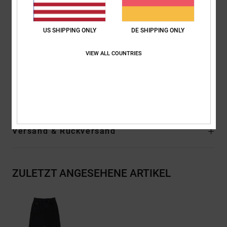
24 cm Fußweite
Laserprint
Metallnieten
US SHIPPING ONLY
DE SHIPPING ONLY
DC Logo-Stickerei auf der Gesäßtasche
VIEW ALL COUNTRIES
DC Logo-Details
Zusammensetzung
[Hauptstoff] 75 % Baumwolle, 25 % recycelte
Baumwolle
Versand & Rückversand
ZULETZT ANGESEHENE ARTIKEL