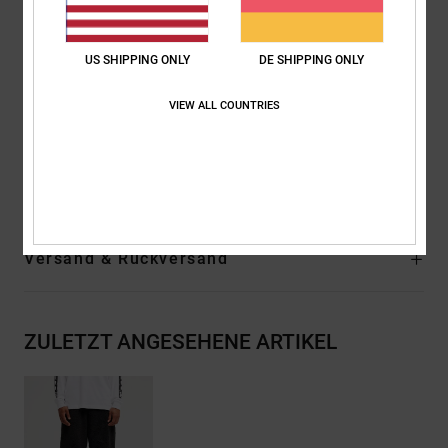
Größe: 6'0" / 183 cm
Gewicht: 67 kg / 148 lb
Modell: Alice
US SHIPPING ONLY
DE SHIPPING ONLY
Trägt Größe: XS
VIEW ALL COUNTRIES
Größe: 5'5" / 166 cm
Gewicht: 50 kg / 110 lb
Zusammensetzung
[Hauptstoff] 100 % recyceltes Polyester
Versand & Rückversand
ZULETZT ANGESEHENE ARTIKEL