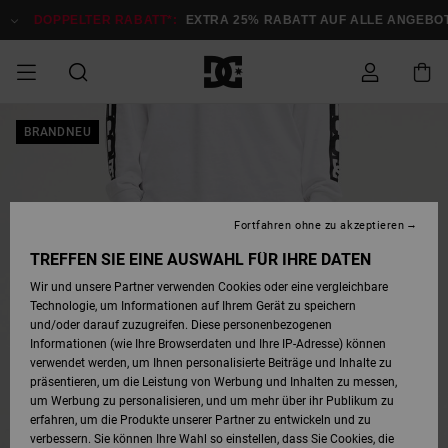
Direkt
zur
DOPPELTER RABATT*:
EXTRA 25% RABATT AUF ALLE ANGEBOTE
Produktinformation
springen
DOPPELTER
BRANDNEU
SALE MÄNNER
ESSENTIALS
ESSENTIALS
ESSENTIALS
SKATE SHOP
SNOW SHOP FÜR
Auf meine
Schuhe
Schuhe
Sale Schuhe
Stag
Astrix
Neue Kollektio
Neue Kollektio
Caps & Hüte
Chelsea
Pixie
Neue Kollektio
Schneejacken
Court Graffik
Neue Kollektio
Neue Kollektio
Hüte & Caps
Skaterschuhe
Team
Schneejacken
Snowboard Boo
Snowboard Boo
Bestellung
RABATT
MÄNNER
zugreifen
SALE FRAUEN
HIGHLIGHTS
HIGHLIGHTS
SCHUHE
COMMUNITY
Sale Bekleidun
Snow
Sale Bekleidun
Court Graffik
Ducati
Skate
Sweatshirts
Mützen
Court Graffik
Astrix
Sneakers
Snowboardhos
Pure
Skate
T-Shirts
Mützen
Alle ansehen
Snowboardhos
Schneejacken
Snowboardjac
MÄNNER
SNOW SHOP FÜR
Fortfahren ohne zu akzeptieren
Versand
FRAUEN
SALE KINDER
SCHUHE
SCHUHE
BEKLEIDUNG
Accessoires
Sale Accessoi
Lynx
DC Command
Sneakers
T-shirts
Taschen &
Alle ansehen
DC Command
Skate
Alle ansehen
Stag
Babyschuhe
Sweatshirts &
Taschen
Snowboard Boo
Snowboardhos
Snowboardhos
TREFFEN SIE EINE AUSWAHL FÜR IHRE DATEN
FRAUEN
Rucksäcke
Hoodies
Retouren
Wir und unsere Partner verwenden Cookies oder eine vergleichbare
SNOW SHOP FÜR
Technologie, um Informationen auf Ihrem Gerät zu speichern
BEKLEIDUNG
KLEIDUNG
ACCESSOIRES
SALE SNOW
Sale Snow
Pure
Manteca
Sandalen
Hemden
Manteca
Sandalen
Sneakers
Alle ansehen
Winterschuhe
Alle ansehen
Mützen
KINDER
und/oder darauf zuzugreifen. Diese personenbezogenen
KINDER
Alle ansehen
Jacken & Mänt
Informationen (wie Ihre Browserdaten und Ihre IP-Adresse) können
Bezahlung
verwendet werden, um Ihnen personalisierte Beiträge und Inhalte zu
ACCESSOIRES
T-Shirts
Jacken & Mänt
Net
Construct
Winterschuhe
Jeans
Best Sellers
Snowboard Boo
Alle ansehen
Polarfleece &
Alle ansehen
präsentieren, um die Leistung von Werbung und Inhalten zu messen,
SKATE
Hemden
Softshells
um Werbung zu personalisieren, und um mehr über ihr Publikum zu
Geschenkkarte
erfahren, um die Produkte unserer Partner zu entwickeln und zu
Jacken & Mänt
Hoodies &
Alle ansehen
Ascend
Snowboard Boo
Jacken & Mänt
Unisex
verbessern. Sie können Ihre Wahl so einstellen, dass Sie Cookies, die
COURT GRAFFIK
Sweatshirts
Jeans & Hosen
Mützen