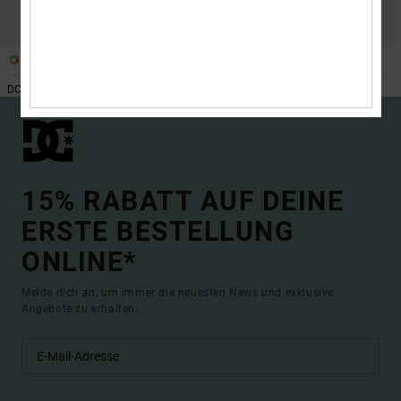
1
1
DC Shoes Geschenkkarte
DC Shoes Geschenkkarte
15% RABATT AUF DEINE
ERSTE BESTELLUNG
ONLINE*
Melde dich an, um immer die neuesten News und exklusive
Angebote zu erhalten.