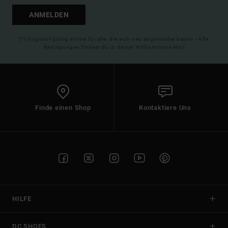
ANMELDEN
(*) Angebot gültig online für alle, die sich neu angemeldet haben - Alle
Bedingungen findest du in deiner Willkommens-Mail
Finde einen Shop
Kontaktiere Uns
HILFE
DC SHOES