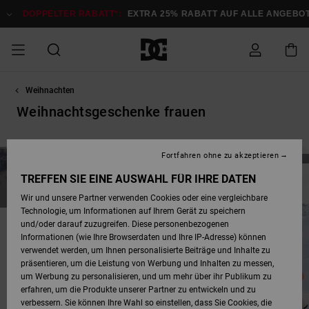
Direkt
zur
DOPPELTER RABATT*:
EXTRA 25% RABATT AUF ALLE ANGEBOT
Produkt
Auswahl
springen
Weihnachten
DOPPELTER
SALE MÄNNER
ESSENTIALS
ESSENTIALS
ESSENTIALS
SKATE SHOP
SNOW SHOP FÜR
Auf meine
Schuhe
Schuhe
Sale Schuhe
Stag
Astrix
Neue Kollektio
Neue Kollektio
Caps & Hüte
Chelsea
Pixie
Neue Kollektio
Schneejacken
Court Graffik
Neue Kollektio
Neue Kollektio
Hüte & Caps
Skaterschuhe
Team
Schneejacken
Snowboard Boo
Snowboard Boo
Bestellung
RABATT
MÄNNER
Weihnachtsgeschenke frauen
zugreifen
SALE FRAUEN
HIGHLIGHTS
HIGHLIGHTS
SCHUHE
COMMUNITY
Sale Bekleidun
Snow
Sale Bekleidun
Court Graffik
Ducati
Skate
Sweatshirts
Mützen
Court Graffik
Astrix
Sneakers
Snowboardhos
Pure
Skate
T-Shirts
Mützen
Alle ansehen
Snowboardhos
Schneejacken
Snowboardjac
MÄNNER
SNOW SHOP FÜR
Fortfahren ohne zu akzeptieren
Versand
FRAUEN
SALE KINDER
SCHUHE
SCHUHE
BEKLEIDUNG
Accessoires
Sale Accessoi
Lynx
DC Command
Sneakers
T-shirts
Taschen &
Alle ansehen
DC Command
Skate
Alle ansehen
Stag
Babyschuhe
Sweatshirts &
Taschen
Snowboard Boo
Snowboardhos
Snowboardhos
TREFFEN SIE EINE AUSWAHL FÜR IHRE DATEN
FRAUEN
Rucksäcke
Hoodies
Retouren
Wir und unsere Partner verwenden Cookies oder eine vergleichbare
SNOW SHOP FÜR
Technologie, um Informationen auf Ihrem Gerät zu speichern
BEKLEIDUNG
KLEIDUNG
ACCESSOIRES
SALE SNOW
Sale Snow
Pure
Manteca
Sandalen
Hemden
Manteca
Sandalen
Sneakers
Alle ansehen
Winterschuhe
Alle ansehen
Mützen
KINDER
und/oder darauf zuzugreifen. Diese personenbezogenen
KINDER
Alle ansehen
Jacken & Mänt
Informationen (wie Ihre Browserdaten und Ihre IP-Adresse) können
Bezahlung
verwendet werden, um Ihnen personalisierte Beiträge und Inhalte zu
ACCESSOIRES
T-Shirts
Jacken & Mänt
Net
Construct
Winterschuhe
Jeans
Best Sellers
Snowboard Boo
Alle ansehen
Polarfleece &
Alle ansehen
präsentieren, um die Leistung von Werbung und Inhalten zu messen,
SKATE
Hemden
Softshells
um Werbung zu personalisieren, und um mehr über ihr Publikum zu
Geschenkkarte
erfahren, um die Produkte unserer Partner zu entwickeln und zu
Jacken & Mänt
Hoodies &
Alle ansehen
Ascend
Snowboard Boo
Jacken & Mänt
Unisex
verbessern. Sie können Ihre Wahl so einstellen, dass Sie Cookies, die
COURT GRAFFIK
Sweatshirts
Jeans & Hosen
Mützen