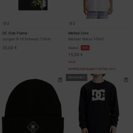
2
2
DC Side Flame
Melted Core
Jungen 8-16 Schwarz T-Shirt
Männer Weiss T-Shirt
25,00 €
63%
40,00 €
15,00 €
SALE
DOPPELTER RABATT EXTRA 25 %
BRANDNEU