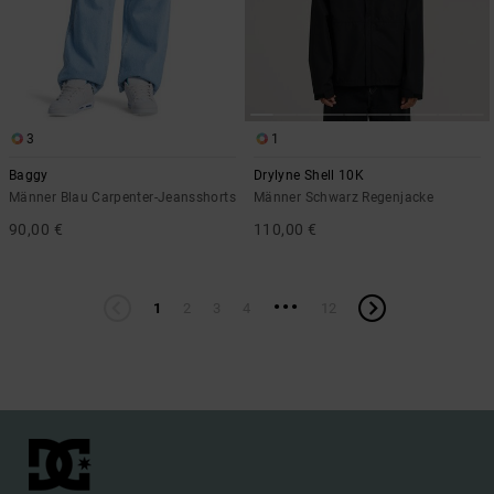
3
1
Baggy
Drylyne Shell 10K
Männer Blau Carpenter-Jeansshorts
Männer Schwarz Regenjacke
90,00 €
110,00 €
...
1
2
3
4
12