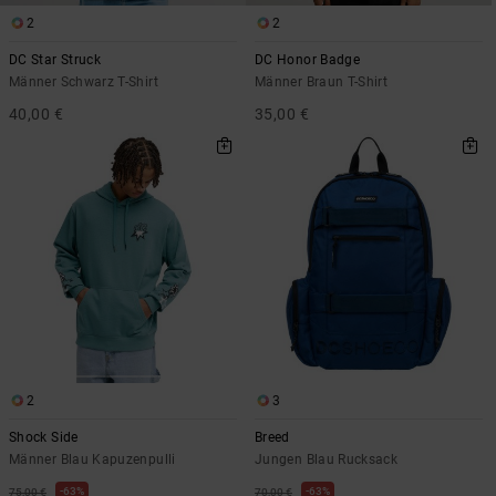
2
2
DC Star Struck
DC Honor Badge
Männer Schwarz T-Shirt
Männer Braun T-Shirt
40,00 €
35,00 €
2
3
Shock Side
Breed
Männer Blau Kapuzenpulli
Jungen Blau Rucksack
63%
63%
75,00 €
70,00 €