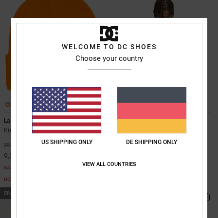
WELCOME TO DC SHOES
Choose your country
2
3
Label
DC Lanai
Kinder Orange Mütze
Männer Schwarz T-Shirt
US SHIPPING ONLY
DE SHIPPING ONLY
35,00 €
63%
25,00 €
9,37 €
VIEW ALL COUNTRIES
SALE
DOPPELTER RABATT EXTRA 25 %
BRANDNEU
BRANDNEU