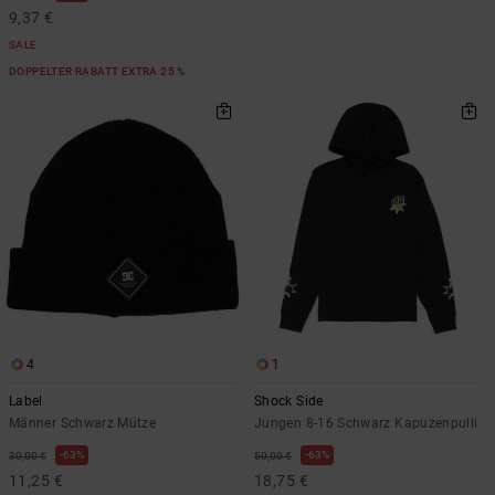
9,37 €
SALE
DOPPELTER RABATT EXTRA 25 %
4
1
Label
Shock Side
Männer Schwarz Mütze
Jungen 8-16 Schwarz Kapuzenpulli
63%
63%
30,00 €
50,00 €
11,25 €
18,75 €