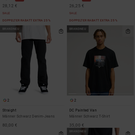
28,12 €
26,25 €
SALE
SALE
DOPPELTER RABATT EXTRA 25 %
DOPPELTER RABATT EXTRA 25 %
BRANDNEU
BRANDNEU
2
2
Straight
DC Painted Van
Männer Schwarz Denim-Jeans
Männer Schwarz T-Shirt
80,00 €
35,00 €
BRANDNEU