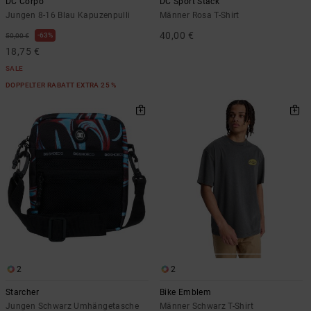
DC Corpo
DC Sport Stack
Jungen 8-16 Blau Kapuzenpulli
Männer Rosa T-Shirt
40,00 €
63%
50,00 €
18,75 €
SALE
DOPPELTER RABATT EXTRA 25 %
2
2
Starcher
Bike Emblem
Jungen Schwarz Umhängetasche
Männer Schwarz T-Shirt