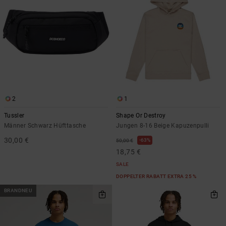
2
1
Tussler
Shape Or Destroy
Männer Schwarz Hüfttasche
Jungen 8-16 Beige Kapuzenpulli
30,00 €
63%
50,00 €
18,75 €
SALE
DOPPELTER RABATT EXTRA 25 %
BRANDNEU