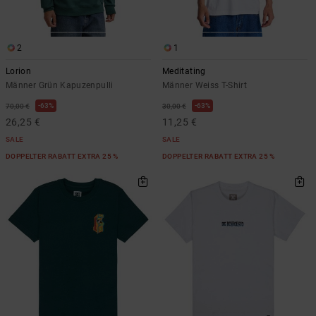
Kontaktformular.
FAQ
ansehen
2
1
Lorion
Meditating
Männer Grün Kapuzenpulli
Männer Weiss T-Shirt
63%
63%
70,00 €
30,00 €
26,25 €
11,25 €
SALE
SALE
DOPPELTER RABATT EXTRA 25 %
DOPPELTER RABATT EXTRA 25 %