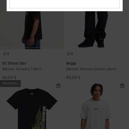
3
3
DC Strass Star
Baggy
Männer Schwarz T-Shirt
Männer Schwarz Denim-Jeans
40,00 €
85,00 €
BRANDNEU