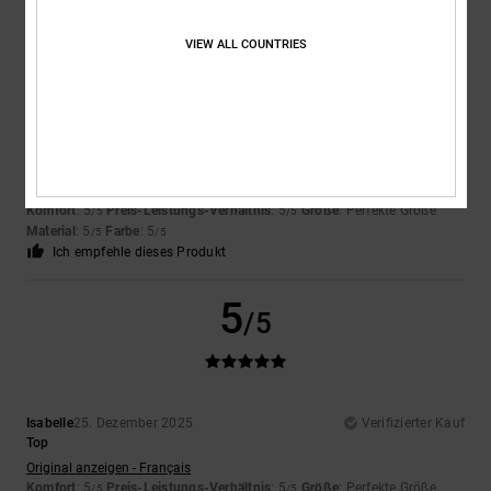
5
/5
VIEW ALL COUNTRIES
Kayleigh
12. Januar 2026
Verifizierter Kauf
Das gefällt mir
Original anzeigen - English
Komfort
: 5
Preis-Leistungs-Verhältnis
: 5
Größe
: Perfekte Größe
/5
/5
Material
: 5
Farbe
: 5
/5
/5
Ich empfehle dieses Produkt
5
/5
Isabelle
25. Dezember 2025
Verifizierter Kauf
Top
Original anzeigen - Français
Komfort
: 5
Preis-Leistungs-Verhältnis
: 5
Größe
: Perfekte Größe
/5
/5