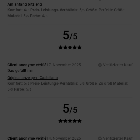
Am anfang bitz eng
Komfort
: 4
Preis-Leistungs-Verhältnis
: 5
Größe
: Perfekte Größe
/5
/5
Material
: 5
Farbe
: 4
/5
/5
5
/5
Client anonyme vérifié
17. November 2025
Verifizierter Kauf
Das gefällt mir
Original anzeigen - Castellano
Komfort
: 5
Preis-Leistungs-Verhältnis
: 5
Größe
: Zu groß
Material
:
/5
/5
5
Farbe
: 5
/5
/5
5
/5
Client anonyme vérifié
14. November 2025
Verifizierter Kauf