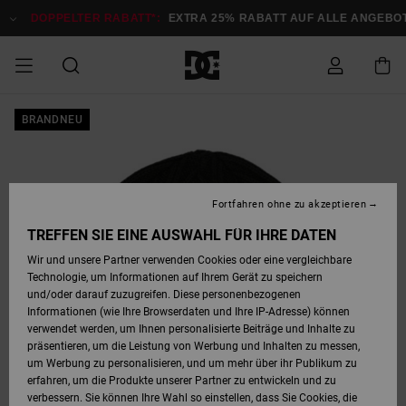
Direkt
zur
DOPPELTER RABATT*:
EXTRA 25% RABATT AUF ALLE ANGEB
Produktinformation
springen
DOPPELTER
BRANDNEU
SALE MÄNNER
ESSENTIALS
ESSENTIALS
ESSENTIALS
SKATE SHOP
SNOW SHOP FÜR
Auf meine
Schuhe
Schuhe
Sale Schuhe
Stag
Astrix
Neue Kollektio
Neue Kollektio
Caps & Hüte
Chelsea
Pixie
Neue Kollektio
Schneejacken
Court Graffik
Neue Kollektio
Neue Kollektio
Hüte & Caps
Skaterschuhe
Team
Schneejacken
Snowboard Boo
Snowboard Boo
Bestellung
RABATT
MÄNNER
zugreifen
SALE FRAUEN
HIGHLIGHTS
HIGHLIGHTS
SCHUHE
COMMUNITY
Sale Bekleidun
Snow
Sale Bekleidun
Court Graffik
Ducati
Skate
Sweatshirts
Mützen
Court Graffik
Astrix
Sneakers
Snowboardhos
Pure
Skate
T-Shirts
Mützen
Alle ansehen
Snowboardhos
Schneejacken
Snowboardjac
MÄNNER
SNOW SHOP FÜR
Fortfahren ohne zu akzeptieren
Versand
FRAUEN
SALE KINDER
SCHUHE
SCHUHE
BEKLEIDUNG
Accessoires
Sale Accessoi
Lynx
DC Command
Sneakers
T-shirts
Taschen &
Alle ansehen
DC Command
Skate
Alle ansehen
Stag
Babyschuhe
Sweatshirts &
Taschen
Snowboard Boo
Snowboardhos
Snowboardhos
TREFFEN SIE EINE AUSWAHL FÜR IHRE DATEN
FRAUEN
Rucksäcke
Hoodies
Retouren
Wir und unsere Partner verwenden Cookies oder eine vergleichbare
SNOW SHOP FÜR
Technologie, um Informationen auf Ihrem Gerät zu speichern
BEKLEIDUNG
KLEIDUNG
ACCESSOIRES
SALE SNOW
Sale Snow
Pure
Manteca
Sandalen
Hemden
Manteca
Sandalen
Sneakers
Alle ansehen
Winterschuhe
Alle ansehen
Mützen
KINDER
und/oder darauf zuzugreifen. Diese personenbezogenen
KINDER
Alle ansehen
Jacken & Mänt
Informationen (wie Ihre Browserdaten und Ihre IP-Adresse) können
Bezahlung
verwendet werden, um Ihnen personalisierte Beiträge und Inhalte zu
ACCESSOIRES
T-Shirts
Jacken & Mänt
Net
Construct
Winterschuhe
Jeans
Best Sellers
Snowboard Boo
Alle ansehen
Polarfleece &
Alle ansehen
präsentieren, um die Leistung von Werbung und Inhalten zu messen,
SKATE
Hemden
Softshells
um Werbung zu personalisieren, und um mehr über ihr Publikum zu
Geschenkkarte
erfahren, um die Produkte unserer Partner zu entwickeln und zu
Jacken & Mänt
Hoodies &
Alle ansehen
Ascend
Snowboard Boo
Jacken & Mänt
Unisex
verbessern. Sie können Ihre Wahl so einstellen, dass Sie Cookies, die
COURT GRAFFIK
Sweatshirts
Jeans & Hosen
Mützen