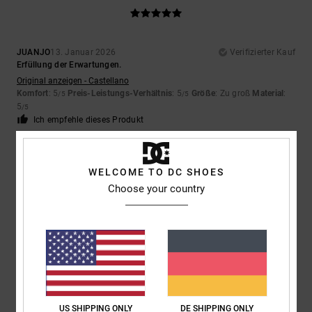
JUANJO
13. Januar 2026
Verifizierter Kauf
Erfüllung der Erwartungen.
Original anzeigen - Castellano
Komfort
: 5
Preis-Leistungs-Verhältnis
: 5
Größe
: Zu groß
Material
:
/5
/5
5
/5
Ich empfehle dieses Produkt
5
/5
WELCOME TO DC SHOES
Choose your country
JUANJO
13. Januar 2026
Verifizierter Kauf
Erfüllung der Erwartungen.
Original anzeigen - Castellano
Komfort
: 5
Preis-Leistungs-Verhältnis
: 5
Größe
: Zu groß
Material
:
/5
/5
5
Farbe
: 5
/5
/5
Ich empfehle dieses Produkt
US SHIPPING ONLY
DE SHIPPING ONLY