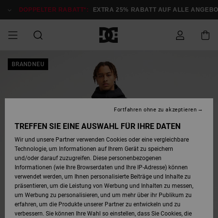
Direkt
zur
DOPPELTER RABATT*:
EXTRA 25% RABATT AUF ALLE ANGEBOT
Produktinformation
springen
DOPPELTER
BRANDNEU
SALE MÄNNER
ESSENTIALS
ESSENTIALS
ESSENTIALS
SKATE SHOP
SNOW SHOP FÜR
Auf meine
Schuhe
Schuhe
Sale Schuhe
Stag
Astrix
Neue Kollektio
Neue Kollektio
Caps & Hüte
Chelsea
Pixie
Neue Kollektio
Schneejacken
Court Graffik
Neue Kollektio
Neue Kollektio
Hüte & Caps
Skaterschuhe
Team
Schneejacken
Snowboard Boo
Snowboard Boo
Bestellung
RABATT
MÄNNER
zugreifen
SALE FRAUEN
HIGHLIGHTS
HIGHLIGHTS
SCHUHE
COMMUNITY
Sale Bekleidun
Snow
Sale Bekleidun
Court Graffik
Ducati
Skate
Sweatshirts
Mützen
Court Graffik
Astrix
Sneakers
Snowboardhos
Pure
Skate
T-Shirts
Mützen
Alle ansehen
Snowboardhos
Schneejacken
Snowboardjac
MÄNNER
SNOW SHOP FÜR
Fortfahren ohne zu akzeptieren
Versand
FRAUEN
SALE KINDER
SCHUHE
SCHUHE
BEKLEIDUNG
Accessoires
Sale Accessoi
Lynx
DC Command
Sneakers
T-shirts
Taschen &
Alle ansehen
DC Command
Skate
Alle ansehen
Stag
Babyschuhe
Sweatshirts &
Taschen
Snowboard Boo
Snowboardhos
Snowboardhos
TREFFEN SIE EINE AUSWAHL FÜR IHRE DATEN
FRAUEN
Rucksäcke
Hoodies
Retouren
Wir und unsere Partner verwenden Cookies oder eine vergleichbare
SNOW SHOP FÜR
Technologie, um Informationen auf Ihrem Gerät zu speichern
BEKLEIDUNG
KLEIDUNG
ACCESSOIRES
SALE SNOW
Sale Snow
Pure
Manteca
Sandalen
Hemden
Manteca
Sandalen
Sneakers
Alle ansehen
Winterschuhe
Alle ansehen
Mützen
KINDER
und/oder darauf zuzugreifen. Diese personenbezogenen
KINDER
Alle ansehen
Jacken & Mänt
Informationen (wie Ihre Browserdaten und Ihre IP-Adresse) können
Bezahlung
verwendet werden, um Ihnen personalisierte Beiträge und Inhalte zu
ACCESSOIRES
T-Shirts
Jacken & Mänt
Net
Construct
Winterschuhe
Jeans
Best Sellers
Snowboard Boo
Alle ansehen
Polarfleece &
Alle ansehen
präsentieren, um die Leistung von Werbung und Inhalten zu messen,
SKATE
Hemden
Softshells
um Werbung zu personalisieren, und um mehr über ihr Publikum zu
Geschenkkarte
erfahren, um die Produkte unserer Partner zu entwickeln und zu
Jacken & Mänt
Hoodies &
Alle ansehen
Ascend
Snowboard Boo
Jacken & Mänt
Unisex
verbessern. Sie können Ihre Wahl so einstellen, dass Sie Cookies, die
COURT GRAFFIK
Sweatshirts
Jeans & Hosen
Mützen