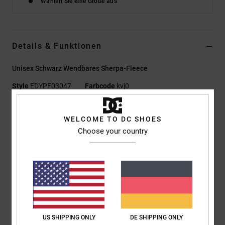
Wählen Sie eine Größe aus
Details & Funktionen
Unisex Schwarz Wendbares Sherpa-Fleece
Style
EDYPF03047
Farbcode
kvj0
Funktionen
WELCOME TO DC SHOES
Material:
Seite A 100 % Recyceltes Polyester-Ripstop-
Choose your country
Gewebe Mit C0 DWR-Ausrüstung, [170 G/M²]; Seite B 100 %
Recyceltes Polyester-Sherpa-Fleece, [380 G/M²]
Fit:
Relaxed Fit
Reversible Konstruktion
Front-Reißverschluss
Beidseitige Handwärmertaschen
Lycra-Einfassung mit Logo
US SHIPPING ONLY
DE SHIPPING ONLY