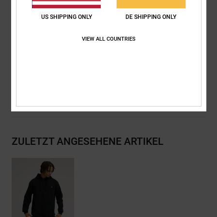
DC-Patch auf der Brust
Rundkordeln mit gebrandeten Metallenden
US SHIPPING ONLY
DE SHIPPING ONLY
DC RE/SOLVE Branding
VIEW ALL COUNTRIES
Zusammensetzung
[Hauptstoff] 41 % recycelte Baumwolle, 39 %
Baumwolle, 20 % recyceltes Polyester
Versand & Rückversand
ZULETZT ANGESEHENE ARTIKEL