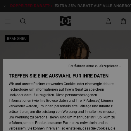
Direkt
zur
DOPPELTER RABATT*:
EXTRA 25% RABATT AUF ALLE ANGEBOTE
Produktinformation
springen
DOPPELTER
BRANDNEU
SALE MÄNNER
ESSENTIALS
ESSENTIALS
ESSENTIALS
SKATE SHOP
SNOW SHOP FÜR
Auf meine
Schuhe
Schuhe
Sale Schuhe
Stag
Astrix
Neue Kollektio
Neue Kollektio
Caps & Hüte
Chelsea
Pixie
Neue Kollektio
Schneejacken
Court Graffik
Neue Kollektio
Neue Kollektio
Hüte & Caps
Skaterschuhe
Team
Schneejacken
Snowboard Boo
Snowboard Boo
Bestellung
RABATT
MÄNNER
zugreifen
SALE FRAUEN
HIGHLIGHTS
HIGHLIGHTS
SCHUHE
COMMUNITY
Sale Bekleidun
Snow
Sale Bekleidun
Court Graffik
Ducati
Skate
Sweatshirts
Mützen
Court Graffik
Astrix
Sneakers
Snowboardhos
Pure
Skate
T-Shirts
Mützen
Alle ansehen
Snowboardhos
Schneejacken
Snowboardjac
MÄNNER
SNOW SHOP FÜR
Fortfahren ohne zu akzeptieren
Versand
FRAUEN
SALE KINDER
SCHUHE
SCHUHE
BEKLEIDUNG
Accessoires
Sale Accessoi
Lynx
DC Command
Sneakers
T-shirts
Taschen &
Alle ansehen
DC Command
Skate
Alle ansehen
Stag
Babyschuhe
Sweatshirts &
Taschen
Snowboard Boo
Snowboardhos
Snowboardhos
TREFFEN SIE EINE AUSWAHL FÜR IHRE DATEN
FRAUEN
Rucksäcke
Hoodies
Retouren
Wir und unsere Partner verwenden Cookies oder eine vergleichbare
SNOW SHOP FÜR
Technologie, um Informationen auf Ihrem Gerät zu speichern
BEKLEIDUNG
KLEIDUNG
ACCESSOIRES
SALE SNOW
Sale Snow
Pure
Manteca
Sandalen
Hemden
Manteca
Sandalen
Sneakers
Alle ansehen
Winterschuhe
Alle ansehen
Mützen
KINDER
und/oder darauf zuzugreifen. Diese personenbezogenen
KINDER
Alle ansehen
Jacken & Mänt
Informationen (wie Ihre Browserdaten und Ihre IP-Adresse) können
Bezahlung
verwendet werden, um Ihnen personalisierte Beiträge und Inhalte zu
ACCESSOIRES
T-Shirts
Jacken & Mänt
Net
Construct
Winterschuhe
Jeans
Best Sellers
Snowboard Boo
Alle ansehen
Polarfleece &
Alle ansehen
präsentieren, um die Leistung von Werbung und Inhalten zu messen,
SKATE
Hemden
Softshells
um Werbung zu personalisieren, und um mehr über ihr Publikum zu
Geschenkkarte
erfahren, um die Produkte unserer Partner zu entwickeln und zu
Jacken & Mänt
Hoodies &
Alle ansehen
Ascend
Snowboard Boo
Jacken & Mänt
Unisex
verbessern. Sie können Ihre Wahl so einstellen, dass Sie Cookies, die
COURT GRAFFIK
Sweatshirts
Jeans & Hosen
Mützen