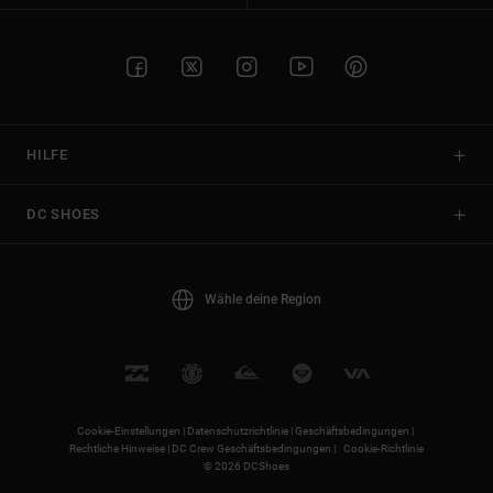
HILFE
DC SHOES
Wähle deine Region
Cookie-Einstellungen |
Datenschutzrichtlinie |
Geschäftsbedingungen |
Rechtliche Hinweise |
DC Crew Geschäftsbedingungen |
Cookie-Richtlinie
© 2026 DCShoes