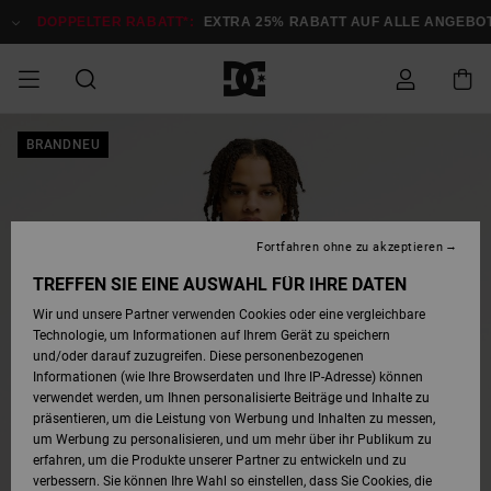
Direkt
zur
DOPPELTER RABATT*:
EXTRA 25% RABATT AUF ALLE ANGEBOTE
Produktinformation
springen
DOPPELTER
BRANDNEU
SALE MÄNNER
ESSENTIALS
ESSENTIALS
ESSENTIALS
SKATE SHOP
SNOW SHOP FÜR
Auf meine
Schuhe
Schuhe
Sale Schuhe
Stag
Astrix
Neue Kollektio
Neue Kollektio
Caps & Hüte
Chelsea
Pixie
Neue Kollektio
Schneejacken
Court Graffik
Neue Kollektio
Neue Kollektio
Hüte & Caps
Skaterschuhe
Team
Schneejacken
Snowboard Boo
Snowboard Boo
Bestellung
RABATT
MÄNNER
zugreifen
SALE FRAUEN
HIGHLIGHTS
HIGHLIGHTS
SCHUHE
COMMUNITY
Sale Bekleidun
Snow
Sale Bekleidun
Court Graffik
Ducati
Skate
Sweatshirts
Mützen
Court Graffik
Astrix
Sneakers
Snowboardhos
Pure
Skate
T-Shirts
Mützen
Alle ansehen
Snowboardhos
Schneejacken
Snowboardjac
MÄNNER
SNOW SHOP FÜR
Fortfahren ohne zu akzeptieren
Versand
FRAUEN
SALE KINDER
SCHUHE
SCHUHE
BEKLEIDUNG
Accessoires
Sale Accessoi
Lynx
DC Command
Sneakers
T-shirts
Taschen &
Alle ansehen
DC Command
Skate
Alle ansehen
Stag
Babyschuhe
Sweatshirts &
Taschen
Snowboard Boo
Snowboardhos
Snowboardhos
TREFFEN SIE EINE AUSWAHL FÜR IHRE DATEN
FRAUEN
Rucksäcke
Hoodies
Retouren
Wir und unsere Partner verwenden Cookies oder eine vergleichbare
SNOW SHOP FÜR
Technologie, um Informationen auf Ihrem Gerät zu speichern
BEKLEIDUNG
KLEIDUNG
ACCESSOIRES
SALE SNOW
Sale Snow
Pure
Manteca
Sandalen
Hemden
Manteca
Sandalen
Sneakers
Alle ansehen
Winterschuhe
Alle ansehen
Mützen
KINDER
und/oder darauf zuzugreifen. Diese personenbezogenen
KINDER
Alle ansehen
Jacken & Mänt
Informationen (wie Ihre Browserdaten und Ihre IP-Adresse) können
Bezahlung
verwendet werden, um Ihnen personalisierte Beiträge und Inhalte zu
ACCESSOIRES
T-Shirts
Jacken & Mänt
Net
Construct
Winterschuhe
Jeans
Best Sellers
Snowboard Boo
Alle ansehen
Polarfleece &
Alle ansehen
präsentieren, um die Leistung von Werbung und Inhalten zu messen,
SKATE
Hemden
Softshells
um Werbung zu personalisieren, und um mehr über ihr Publikum zu
Geschenkkarte
erfahren, um die Produkte unserer Partner zu entwickeln und zu
Jacken & Mänt
Hoodies &
Alle ansehen
Ascend
Snowboard Boo
Jacken & Mänt
Unisex
verbessern. Sie können Ihre Wahl so einstellen, dass Sie Cookies, die
COURT GRAFFIK
Sweatshirts
Jeans & Hosen
Mützen