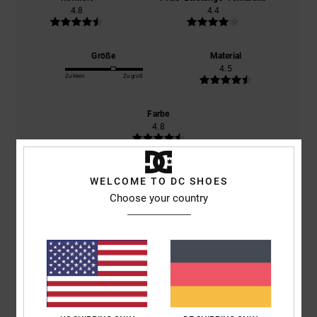
4.8
4.4
Größe
Material
4.5
Zu klein
Zu groß
Farbe
4.8
WELCOME TO DC SHOES
5
Choose your country
/5
Frederic
12. Mai 2026
Verifizierter Kauf
Dieses Kleidungsstück ist perfekt
Original anzeigen - Français
Komfort
: 5
Preis-Leistungs-Verhältnis
: 4
Größe
: Perfekte Größe
/5
/5