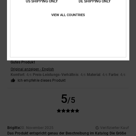
US SHIPPING ONLY
DE SHIPPING ONLY
Material
: 5
Farbe
: 5
/5
/5
Ich empfehle dieses Produkt
VIEW ALL COUNTRIES
4
/5
Matt
28. April 2026
Verifizierter Kauf
Gutes Produkt
Original anzeigen - English
Komfort
: 4
Preis-Leistungs-Verhältnis
: 4
Material
: 4
Farbe
: 4
/5
/5
/5
/5
Ich empfehle dieses Produkt
5
/5
Brigitte
20. November 2025
Verifizierter Kauf
Das Produkt entspricht genau der Beschreibung im Katalog Die Größe