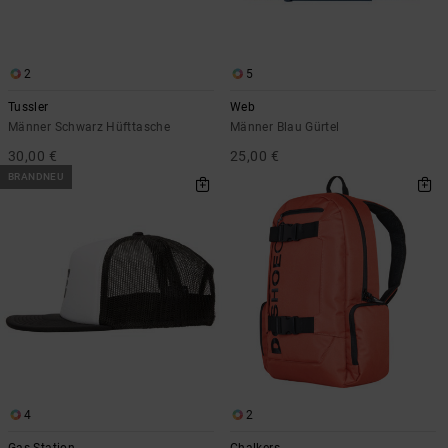
2
5
Tussler
Web
Männer Schwarz Hüfttasche
Männer Blau Gürtel
30,00 €
25,00 €
BRANDNEU
4
2
Gas Station
Chalkers