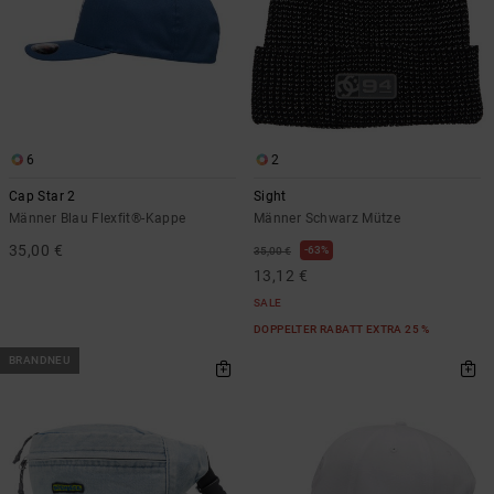
6
2
Cap Star 2
Sight
Männer Blau Flexfit®-Kappe
Männer Schwarz Mütze
35,00 €
63%
35,00 €
13,12 €
SALE
DOPPELTER RABATT EXTRA 25 %
BRANDNEU