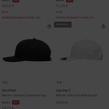
63%
63%
35,00 €
30,00 €
13,12 €
11,25 €
SALE
SALE
DOPPELTER RABATT EXTRA 25 %
DOPPELTER RABATT EXTRA 25 %
BRANDNEU
2
6
One Stitch
Cap Star 2
Männer Schwarz Snapback-Cap
Männer Weiss Flexfit®-Kappe
35,00 €
63%
35,00 €
13,12 €