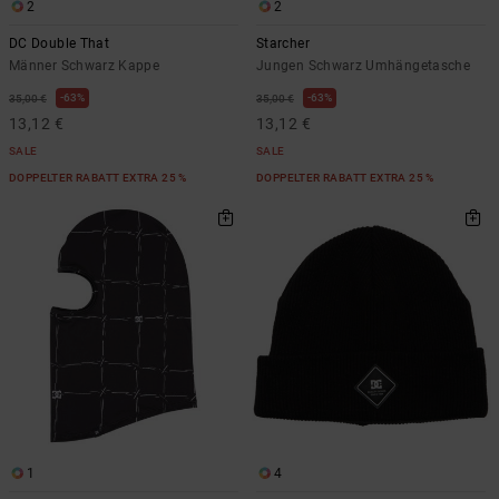
2
2
DC Double That
Starcher
Männer Schwarz Kappe
Jungen Schwarz Umhängetasche
63%
63%
35,00 €
35,00 €
13,12 €
13,12 €
SALE
SALE
DOPPELTER RABATT EXTRA 25 %
DOPPELTER RABATT EXTRA 25 %
1
4