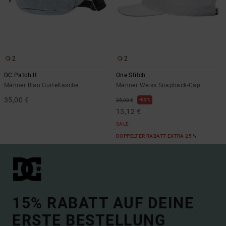
2
2
DC Patch It
One Stitch
Männer Blau Gürteltasche
Männer Weiss Snapback-Cap
35,00 €
63%
35,00 €
13,12 €
SALE
DOPPELTER RABATT EXTRA 25 %
15% RABATT AUF DEINE
ERSTE BESTELLUNG