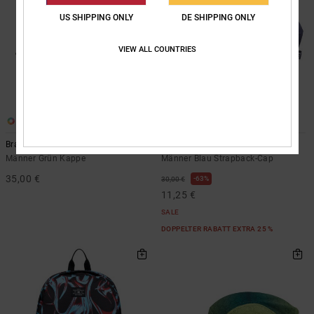
US SHIPPING ONLY
DE SHIPPING ONLY
VIEW ALL COUNTRIES
3
5
Brackers
DC Star Vintage
Männer Grün Kappe
Männer Blau Strapback-Cap
35,00 €
63%
30,00 €
11,25 €
SALE
DOPPELTER RABATT EXTRA 25 %