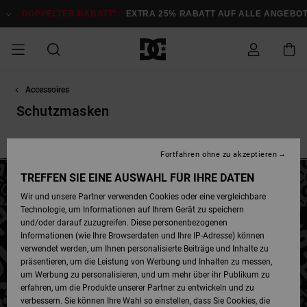
Direkt
zur
TER RABATT*:
EXTRA 25% RABATT AUF ALLE ANGEBOTE
Jetzt Spa
Produkt
Auswahl
springen
Accessoires
DOPPELTER
SALE MÄNNER
ESSENTIALS
ESSENTIALS
ESSENTIALS
SKATE SHOP
SNOW SHOP FÜR
Auf meine
Schuhe
Schuhe
Sale Schuhe
Stag
Astrix
Neue Kollektio
Neue Kollektio
Caps & Hüte
Chelsea
Pixie
Neue Kollektio
Schneejacken
Court Graffik
Neue Kollektio
Neue Kollektio
Hüte & Caps
Skaterschuhe
Team
Schneejacken
Snowboard Boo
Snowboard Boo
Bestellung
RABATT
MÄNNER
Schutzmasken
zugreifen
SALE FRAUEN
HIGHLIGHTS
HIGHLIGHTS
SCHUHE
COMMUNITY
Sale Bekleidun
Snow
Sale Bekleidun
Court Graffik
Ducati
Skate
Sweatshirts
Mützen
Court Graffik
Astrix
Sneakers
Snowboardhos
Pure
Skate
T-Shirts
Mützen
Alle ansehen
Snowboardhos
Schneejacken
Snowboardjac
Caps & Hüte
Mützen
Taschen & Rucksäcke
Alle ansehe
MÄNNER
SNOW SHOP FÜR
Fortfahren ohne zu akzeptieren
Versand
FRAUEN
SALE KINDER
SCHUHE
SCHUHE
BEKLEIDUNG
Accessoires
Sale Accessoi
Lynx
DC Command
Sneakers
T-shirts
Taschen &
Alle ansehen
DC Command
Skate
Alle ansehen
Stag
Babyschuhe
Sweatshirts &
Taschen
Snowboard Boo
Snowboardhos
Snowboardhos
TREFFEN SIE EINE AUSWAHL FÜR IHRE DATEN
FRAUEN
Rucksäcke
Hoodies
Retouren
Wir und unsere Partner verwenden Cookies oder eine vergleichbare
SNOW SHOP FÜR
Technologie, um Informationen auf Ihrem Gerät zu speichern
BEKLEIDUNG
KLEIDUNG
ACCESSOIRES
SALE SNOW
Sale Snow
Pure
Manteca
Sandalen
Hemden
Manteca
Sandalen
Sneakers
Alle ansehen
Winterschuhe
Alle ansehen
Mützen
KINDER
und/oder darauf zuzugreifen. Diese personenbezogenen
KINDER
Alle ansehen
Jacken & Mänt
Informationen (wie Ihre Browserdaten und Ihre IP-Adresse) können
Bezahlung
verwendet werden, um Ihnen personalisierte Beiträge und Inhalte zu
ACCESSOIRES
T-Shirts
Jacken & Mänt
Net
Construct
Winterschuhe
Jeans
Best Sellers
Snowboard Boo
Alle ansehen
Polarfleece &
Alle ansehen
präsentieren, um die Leistung von Werbung und Inhalten zu messen,
SKATE
Hemden
Softshells
um Werbung zu personalisieren, und um mehr über ihr Publikum zu
Geschenkkarte
erfahren, um die Produkte unserer Partner zu entwickeln und zu
Jacken & Mänt
Hoodies &
Alle ansehen
Ascend
Snowboard Boo
Jacken & Mänt
Unisex
verbessern. Sie können Ihre Wahl so einstellen, dass Sie Cookies, die
COURT GRAFFIK
Sweatshirts
Jeans & Hosen
Mützen