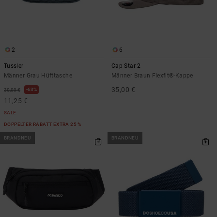
2
6
Tussler
Cap Star 2
Männer Grau Hüfttasche
Männer Braun Flexfit®-Kappe
35,00 €
63%
30,00 €
11,25 €
SALE
DOPPELTER RABATT EXTRA 25 %
BRANDNEU
BRANDNEU