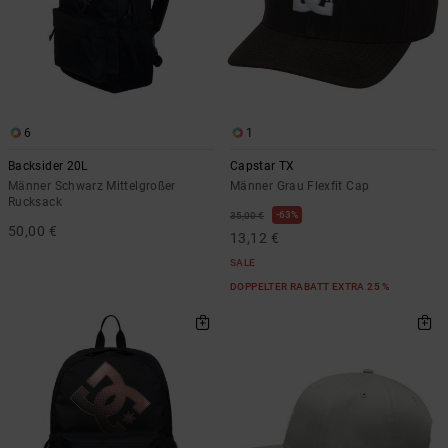
Kontaktformular.
FAQ
ansehen
6
1
Backsider 20L
Capstar TX
Männer Schwarz Mittelgroßer
Männer Grau Flexfit Cap
Rucksack
63%
35,00 €
50,00 €
13,12 €
SALE
DOPPELTER RABATT EXTRA 25 %