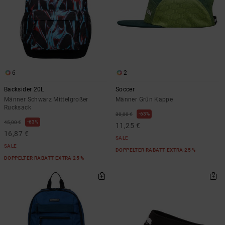
6
2
Backsider 20L
Soccer
Männer Schwarz Mittelgroßer
Männer Grün Kappe
Rucksack
63%
30,00 €
63%
45,00 €
11,25 €
16,87 €
SALE
SALE
DOPPELTER RABATT EXTRA 25 %
DOPPELTER RABATT EXTRA 25 %