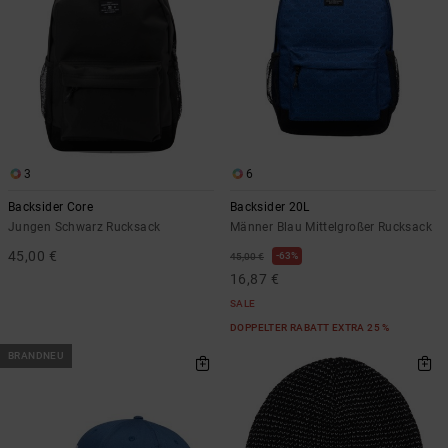
3
6
Backsider Core
Backsider 20L
Jungen Schwarz Rucksack
Männer Blau Mittelgroßer Rucksack
45,00 €
63%
45,00 €
16,87 €
SALE
DOPPELTER RABATT EXTRA 25 %
BRANDNEU