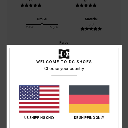
5.0
5.0
Größe
Material
5.0
Zu klein
Zu groß
Farbe
5.0
WELCOME TO DC SHOES
Choose your country
5
/5
Mees
22. Mai 2026
Verifizierter Kauf
Perfekt
Original anzeigen - Dutch
US SHIPPING ONLY
DE SHIPPING ONLY
Komfort
: 5
Preis-Leistungs-Verhältnis
: 5
Größe
: Perfekte Größe
/5
/5