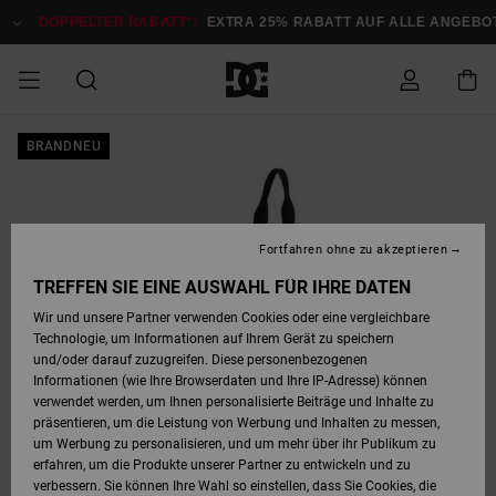
Direkt
zur
DOPPELTER RABATT*:
EXTRA 25% RABATT AUF ALLE ANGEBOTE
Produktinformation
springen
DOPPELTER
BRANDNEU
SALE MÄNNER
ESSENTIALS
ESSENTIALS
ESSENTIALS
SKATE SHOP
SNOW SHOP FÜR
Auf meine
Schuhe
Schuhe
Sale Schuhe
Stag
Astrix
Neue Kollektio
Neue Kollektio
Caps & Hüte
Chelsea
Pixie
Neue Kollektio
Schneejacken
Court Graffik
Neue Kollektio
Neue Kollektio
Hüte & Caps
Skaterschuhe
Team
Schneejacken
Snowboard Boo
Snowboard Boo
Bestellung
RABATT
MÄNNER
zugreifen
SALE FRAUEN
HIGHLIGHTS
HIGHLIGHTS
SCHUHE
COMMUNITY
Sale Bekleidun
Snow
Sale Bekleidun
Court Graffik
Ducati
Skate
Sweatshirts
Mützen
Court Graffik
Astrix
Sneakers
Snowboardhos
Pure
Skate
T-Shirts
Mützen
Alle ansehen
Snowboardhos
Schneejacken
Snowboardjac
MÄNNER
SNOW SHOP FÜR
Fortfahren ohne zu akzeptieren
Versand
FRAUEN
SALE KINDER
SCHUHE
SCHUHE
BEKLEIDUNG
Accessoires
Sale Accessoi
Lynx
DC Command
Sneakers
T-shirts
Taschen &
Alle ansehen
DC Command
Skate
Alle ansehen
Stag
Babyschuhe
Sweatshirts &
Taschen
Snowboard Boo
Snowboardhos
Snowboardhos
TREFFEN SIE EINE AUSWAHL FÜR IHRE DATEN
FRAUEN
Rucksäcke
Hoodies
Retouren
Wir und unsere Partner verwenden Cookies oder eine vergleichbare
SNOW SHOP FÜR
Technologie, um Informationen auf Ihrem Gerät zu speichern
BEKLEIDUNG
KLEIDUNG
ACCESSOIRES
SALE SNOW
Sale Snow
Pure
Manteca
Sandalen
Hemden
Manteca
Sandalen
Sneakers
Alle ansehen
Winterschuhe
Alle ansehen
Mützen
KINDER
und/oder darauf zuzugreifen. Diese personenbezogenen
KINDER
Alle ansehen
Jacken & Mänt
Informationen (wie Ihre Browserdaten und Ihre IP-Adresse) können
Bezahlung
verwendet werden, um Ihnen personalisierte Beiträge und Inhalte zu
ACCESSOIRES
T-Shirts
Jacken & Mänt
Net
Construct
Winterschuhe
Jeans
Best Sellers
Snowboard Boo
Alle ansehen
Polarfleece &
Alle ansehen
präsentieren, um die Leistung von Werbung und Inhalten zu messen,
SKATE
Hemden
Softshells
um Werbung zu personalisieren, und um mehr über ihr Publikum zu
Geschenkkarte
erfahren, um die Produkte unserer Partner zu entwickeln und zu
Jacken & Mänt
Hoodies &
Alle ansehen
Ascend
Snowboard Boo
Jacken & Mänt
Unisex
verbessern. Sie können Ihre Wahl so einstellen, dass Sie Cookies, die
COURT GRAFFIK
Sweatshirts
Jeans & Hosen
Mützen