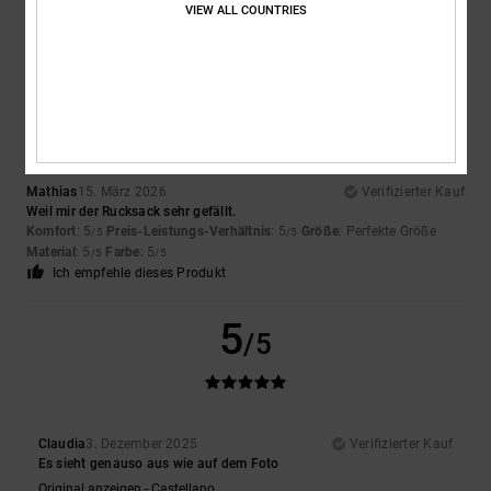
Material
: 5
Farbe
: 5
/5
/5
VIEW ALL COUNTRIES
Ich empfehle dieses Produkt
5
/5
Mathias
15. März 2026
Verifizierter Kauf
Weil mir der Rucksack sehr gefällt.
Komfort
: 5
Preis-Leistungs-Verhältnis
: 5
Größe
: Perfekte Größe
/5
/5
Material
: 5
Farbe
: 5
/5
/5
Ich empfehle dieses Produkt
5
/5
Claudia
3. Dezember 2025
Verifizierter Kauf
Es sieht genauso aus wie auf dem Foto
Original anzeigen - Castellano