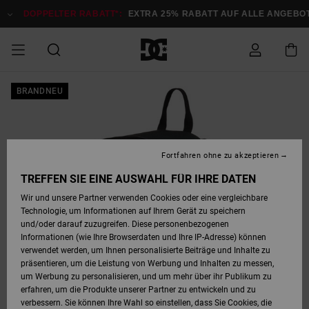
Direkt
zur
DOPPELTER RABATT*:
EXTRA 25% RABATT AUF ALLE ANGEBOTE
Produktinformation
springen
DOPPELTER
BRANDNEU
SALE MÄNNER
ESSENTIALS
ESSENTIALS
ESSENTIALS
SKATE SHOP
SNOW SHOP FÜR
Auf meine
Schuhe
Schuhe
Sale Schuhe
Stag
Astrix
Neue Kollektio
Neue Kollektio
Caps & Hüte
Chelsea
Pixie
Neue Kollektio
Schneejacken
Court Graffik
Neue Kollektio
Neue Kollektio
Hüte & Caps
Skaterschuhe
Team
Schneejacken
Snowboard Boo
Snowboard Boo
Bestellung
RABATT
MÄNNER
zugreifen
SALE FRAUEN
HIGHLIGHTS
HIGHLIGHTS
SCHUHE
COMMUNITY
Sale Bekleidun
Snow
Sale Bekleidun
Court Graffik
Ducati
Skate
Sweatshirts
Mützen
Court Graffik
Astrix
Sneakers
Snowboardhos
Pure
Skate
T-Shirts
Mützen
Alle ansehen
Snowboardhos
Schneejacken
Snowboardjac
MÄNNER
SNOW SHOP FÜR
Fortfahren ohne zu akzeptieren
Versand
FRAUEN
SALE KINDER
SCHUHE
SCHUHE
BEKLEIDUNG
Accessoires
Sale Accessoi
Lynx
DC Command
Sneakers
T-shirts
Taschen &
Alle ansehen
DC Command
Skate
Alle ansehen
Stag
Babyschuhe
Sweatshirts &
Taschen
Snowboard Boo
Snowboardhos
Snowboardhos
TREFFEN SIE EINE AUSWAHL FÜR IHRE DATEN
FRAUEN
Rucksäcke
Hoodies
Retouren
Wir und unsere Partner verwenden Cookies oder eine vergleichbare
SNOW SHOP FÜR
Technologie, um Informationen auf Ihrem Gerät zu speichern
BEKLEIDUNG
KLEIDUNG
ACCESSOIRES
SALE SNOW
Sale Snow
Pure
Manteca
Sandalen
Hemden
Manteca
Sandalen
Sneakers
Alle ansehen
Winterschuhe
Alle ansehen
Mützen
KINDER
und/oder darauf zuzugreifen. Diese personenbezogenen
KINDER
Alle ansehen
Jacken & Mänt
Informationen (wie Ihre Browserdaten und Ihre IP-Adresse) können
Bezahlung
verwendet werden, um Ihnen personalisierte Beiträge und Inhalte zu
ACCESSOIRES
T-Shirts
Jacken & Mänt
Net
Construct
Winterschuhe
Jeans
Best Sellers
Snowboard Boo
Alle ansehen
Polarfleece &
Alle ansehen
präsentieren, um die Leistung von Werbung und Inhalten zu messen,
SKATE
Hemden
Softshells
um Werbung zu personalisieren, und um mehr über ihr Publikum zu
Geschenkkarte
erfahren, um die Produkte unserer Partner zu entwickeln und zu
Jacken & Mänt
Hoodies &
Alle ansehen
Ascend
Snowboard Boo
Jacken & Mänt
Unisex
verbessern. Sie können Ihre Wahl so einstellen, dass Sie Cookies, die
COURT GRAFFIK
Sweatshirts
Jeans & Hosen
Mützen