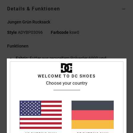
Details & Funktionen
Jungen Grün Rucksack
Style
ADYBP03096
Farbcode
ksw0
Funktionen
Fabric:
Futter aus recyceltem Polyester 600D und
recyceltem Polyester
Skatepack mit großem Fach
WELCOME TO DC SHOES
Zwei seitliche Reißverschlusstaschen
Choose your country
Außentasche
Skate-Gurte außen
Gepolsterte Airmesh-Rückenpartie
DC Shoe CO-Logo-Stickerei auf der Vorderseite
Organizer an der Frontklappe
Verstellbare gepolsterte Träger
Größe:
49h x 31w x 17d cm / 19"h x 12" w x 7" d