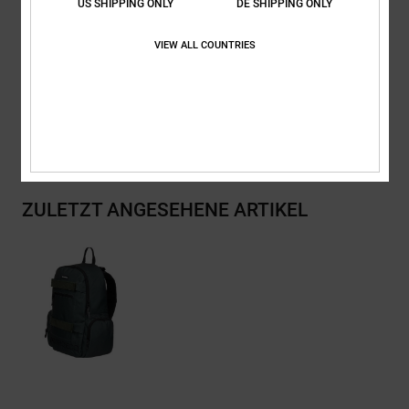
US SHIPPING ONLY
DE SHIPPING ONLY
Volumen:
25 L
VIEW ALL COUNTRIES
Zusammensetzung
[Hauptstoff] 100 % recyceltes Polyester
Versand & Rückversand
ZULETZT ANGESEHENE ARTIKEL