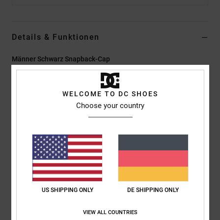
Details & Funktionen
Männer Schwarz Snapback-Cap
Style
EDYHA03200
Farbcode
kvj0
WELCOME TO DC SHOES
Funktionen
Choose your country
Unstructured 6-Panel-Strapback
Stoff:
Baumwollstoff
Halb gebogener Schirm
Passender Riemenverschluss auf der Rückseite
Flache DC-Logo-Stickerei vorne
Zusammensetzung
[Hauptstoff] 100 % Baumwolle
US SHIPPING ONLY
DE SHIPPING ONLY
VIEW ALL COUNTRIES