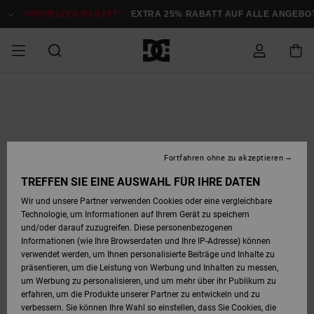
Direkt
zur
DOPPELTER RABATT*:
EXTRA 25% RABATT AUF ALLE ANGEBOTE
Produktinformation
springen
DOPPELTER
SALE MÄNNER
ESSENTIALS
ESSENTIALS
ESSENTIALS
SKATE SHOP
SNOW SHOP FÜR
Auf meine
Schuhe
Schuhe
Sale Schuhe
Stag
Astrix
Neue Kollektio
Neue Kollektio
Caps & Hüte
Chelsea
Pixie
Neue Kollektio
Schneejacken
Court Graffik
Neue Kollektio
Neue Kollektio
Hüte & Caps
Skaterschuhe
Team
Schneejacken
Snowboard Boo
Snowboard Boo
Bestellung
RABATT
MÄNNER
zugreifen
SALE FRAUEN
HIGHLIGHTS
HIGHLIGHTS
SCHUHE
COMMUNITY
Sale Bekleidun
Snow
Sale Bekleidun
Court Graffik
Ducati
Skate
Sweatshirts
Mützen
Court Graffik
Astrix
Sneakers
Snowboardhos
Pure
Skate
T-Shirts
Mützen
Alle ansehen
Snowboardhos
Schneejacken
Snowboardjac
MÄNNER
SNOW SHOP FÜR
Fortfahren ohne zu akzeptieren
Versand
FRAUEN
SALE KINDER
SCHUHE
SCHUHE
BEKLEIDUNG
Accessoires
Sale Accessoi
Lynx
DC Command
Sneakers
T-shirts
Taschen &
Alle ansehen
DC Command
Skate
Alle ansehen
Stag
Babyschuhe
Sweatshirts &
Taschen
Snowboard Boo
Snowboardhos
Snowboardhos
TREFFEN SIE EINE AUSWAHL FÜR IHRE DATEN
FRAUEN
Rucksäcke
Hoodies
Retouren
Wir und unsere Partner verwenden Cookies oder eine vergleichbare
SNOW SHOP FÜR
Technologie, um Informationen auf Ihrem Gerät zu speichern
BEKLEIDUNG
KLEIDUNG
ACCESSOIRES
SALE SNOW
Sale Snow
Pure
Manteca
Sandalen
Hemden
Manteca
Sandalen
Sneakers
Alle ansehen
Winterschuhe
Alle ansehen
Mützen
KINDER
und/oder darauf zuzugreifen. Diese personenbezogenen
KINDER
Alle ansehen
Jacken & Mänt
Informationen (wie Ihre Browserdaten und Ihre IP-Adresse) können
Bezahlung
verwendet werden, um Ihnen personalisierte Beiträge und Inhalte zu
ACCESSOIRES
T-Shirts
Jacken & Mänt
Net
Construct
Winterschuhe
Jeans
Best Sellers
Snowboard Boo
Alle ansehen
Polarfleece &
Alle ansehen
präsentieren, um die Leistung von Werbung und Inhalten zu messen,
SKATE
Hemden
Softshells
um Werbung zu personalisieren, und um mehr über ihr Publikum zu
Geschenkkarte
erfahren, um die Produkte unserer Partner zu entwickeln und zu
Jacken & Mänt
Hoodies &
Alle ansehen
Ascend
Snowboard Boo
Jacken & Mänt
Unisex
verbessern. Sie können Ihre Wahl so einstellen, dass Sie Cookies, die
COURT GRAFFIK
Sweatshirts
Jeans & Hosen
Mützen