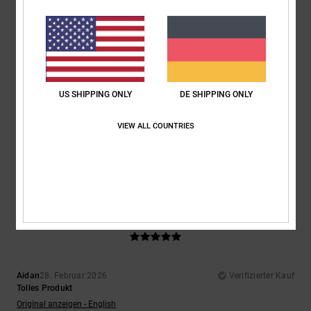
Ich empfehle dieses Produkt
4
/5
US SHIPPING ONLY
DE SHIPPING ONLY
Josh
2. März 2026
Verifizierter Kauf
Das habe ich schon einmal erlebt.
VIEW ALL COUNTRIES
Original anzeigen - English
Komfort
: 4
Preis-Leistungs-Verhältnis
: 3
Größe
: Groß
Material
: 4
/5
/5
/5
Farbe
: 3
/5
5
/5
Aidan
28. Februar 2026
Verifizierter Kauf
Tolles Produkt
Original anzeigen - English