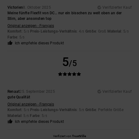
Victorien
8. Oktober 2025
Verifizierter Kauf
Meine fünfte Flexfit von DC… nur ein bisschen zu weit oben an der
Stirn, aber ansonsten top
Original anzeigen - Français
Komfort
: 5
Preis-Leistungs-Verhältnis
: 4
Größe
: Groß
Material
: 5
/5
/5
/5
Farbe
: 5
/5
Ich empfehle dieses Produkt
5
/5
Renaat
25. September 2025
Verifizierter Kauf
gute Qualität
Original anzeigen - Français
Komfort
: 5
Preis-Leistungs-Verhältnis
: 5
Größe
: Perfekte Größe
/5
/5
Material
: 5
Farbe
: 5
/5
/5
Ich empfehle dieses Produkt
Verifiziert von
TrustVille