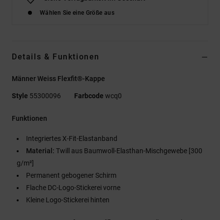
Wählen Sie eine Größe aus
Details & Funktionen
Männer Weiss Flexfit®-Kappe
Style
55300096
Farbcode
wcq0
Funktionen
Integriertes X-Fit-Elastanband
Material:
Twill aus Baumwoll-Elasthan-Mischgewebe [300
g/m²]
Permanent gebogener Schirm
Flache DC-Logo-Stickerei vorne
Kleine Logo-Stickerei hinten