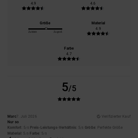
4.9
4.6
Größe
Material
4.9
Zu klein
Zu groß
Farbe
4.7
5
/5
Marc
7. Juli 2026
Verifizierter Kauf
Nur so
Komfort
: 5
Preis-Leistungs-Verhältnis
: 5
Größe
: Perfekte Größe
/5
/5
Material
: 5
Farbe
: 5
/5
/5