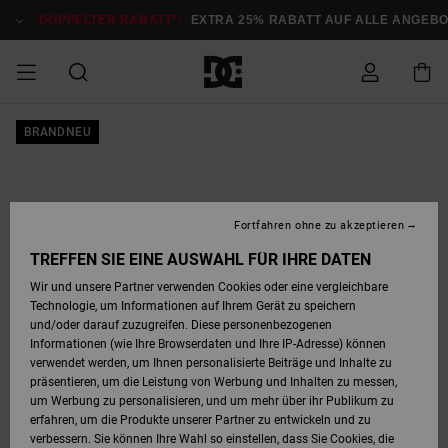
Direkt
zur
DOPPELTER RABATT*:
EXTRA 25% RABATT AUF ALLE ANGEB
Produktinformation
springen
DOPPELTER
BRANDNEU
SALE MÄNNER
ESSENTIALS
ESSENTIALS
ESSENTIALS
SKATE SHOP
SNOW SHOP FÜR
Auf meine
Schuhe
Schuhe
Sale Schuhe
Stag
Astrix
Neue Kollektio
Neue Kollektio
Caps & Hüte
Chelsea
Pixie
Neue Kollektio
Schneejacken
Court Graffik
Neue Kollektio
Neue Kollektio
Hüte & Caps
Skaterschuhe
Team
Schneejacken
Snowboard Boo
Snowboard Boo
Bestellung
RABATT
MÄNNER
zugreifen
SALE FRAUEN
HIGHLIGHTS
HIGHLIGHTS
SCHUHE
COMMUNITY
Sale Bekleidun
Snow
Sale Bekleidun
Court Graffik
Ducati
Skate
Sweatshirts
Mützen
Court Graffik
Astrix
Sneakers
Snowboardhos
Pure
Skate
T-Shirts
Mützen
Alle ansehen
Snowboardhos
Schneejacken
Snowboardjac
MÄNNER
SNOW SHOP FÜR
Fortfahren ohne zu akzeptieren
Versand
FRAUEN
SALE KINDER
SCHUHE
SCHUHE
BEKLEIDUNG
Accessoires
Sale Accessoi
Lynx
DC Command
Sneakers
T-shirts
Taschen &
Alle ansehen
DC Command
Skate
Alle ansehen
Stag
Babyschuhe
Sweatshirts &
Taschen
Snowboard Boo
Snowboardhos
Snowboardhos
TREFFEN SIE EINE AUSWAHL FÜR IHRE DATEN
FRAUEN
Rucksäcke
Hoodies
Retouren
Wir und unsere Partner verwenden Cookies oder eine vergleichbare
SNOW SHOP FÜR
Technologie, um Informationen auf Ihrem Gerät zu speichern
BEKLEIDUNG
KLEIDUNG
ACCESSOIRES
SALE SNOW
Sale Snow
Pure
Manteca
Sandalen
Hemden
Manteca
Sandalen
Sneakers
Alle ansehen
Winterschuhe
Alle ansehen
Mützen
KINDER
und/oder darauf zuzugreifen. Diese personenbezogenen
KINDER
Alle ansehen
Jacken & Mänt
Informationen (wie Ihre Browserdaten und Ihre IP-Adresse) können
Bezahlung
verwendet werden, um Ihnen personalisierte Beiträge und Inhalte zu
ACCESSOIRES
T-Shirts
Jacken & Mänt
Net
Construct
Winterschuhe
Jeans
Best Sellers
Snowboard Boo
Alle ansehen
Polarfleece &
Alle ansehen
präsentieren, um die Leistung von Werbung und Inhalten zu messen,
SKATE
Hemden
Softshells
um Werbung zu personalisieren, und um mehr über ihr Publikum zu
Geschenkkarte
erfahren, um die Produkte unserer Partner zu entwickeln und zu
Jacken & Mänt
Hoodies &
Alle ansehen
Ascend
Snowboard Boo
Jacken & Mänt
Unisex
verbessern. Sie können Ihre Wahl so einstellen, dass Sie Cookies, die
COURT GRAFFIK
Sweatshirts
Jeans & Hosen
Mützen