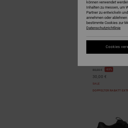
können verwendet werden,
Inhalten zu messen, um W
Partner zu entwickeln und
annehmen oder ablehnen o
bestimmte Cookies zur Me
Datenschutzrichtlinie
7
Cookies ver
Onyx
Männer Blau Ledersc
63%
80,00 €
30,00 €
SALE
DOPPELTER RABATT EXT