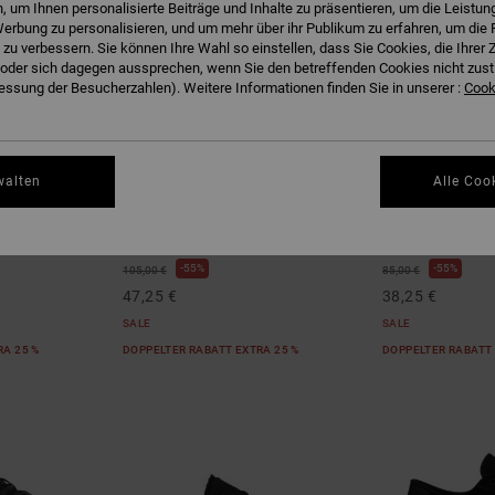
 um Ihnen personalisierte Beiträge und Inhalte zu präsentieren, um die Leistu
erbung zu personalisieren, und um mehr über ihr Publikum zu erfahren, um die 
 zu verbessern. Sie können Ihre Wahl so einstellen, dass Sie Cookies, die Ihre
der sich dagegen aussprechen, wenn Sie den betreffenden Cookies nicht zust
ssung der Besucherzahlen). Weitere Informationen finden Sie in unserer :
Cooki
2
5
walten
Alle Coo
AT-2 Se
Onyx S
huhe
Männer Braun Lederschuhe
Männer Rot Skat
55%
55%
105,00 €
85,00 €
47,25 €
38,25 €
SALE
SALE
RA 25 %
DOPPELTER RABATT EXTRA 25 %
DOPPELTER RABATT 