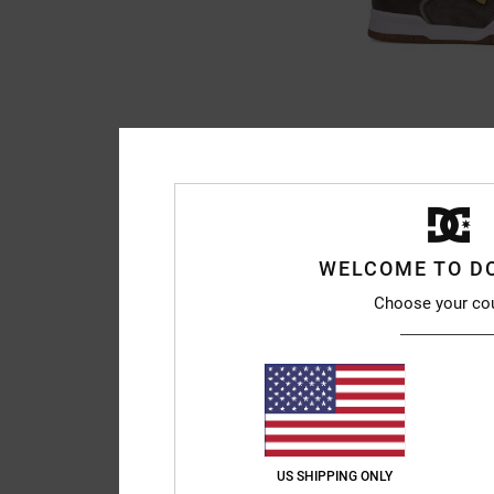
9
Central
Männer Grün Ledersc
55%
80,00 €
36,00 €
WELCOME TO D
SALE
Choose your co
DOPPELTER RABATT EXT
US SHIPPING ONLY