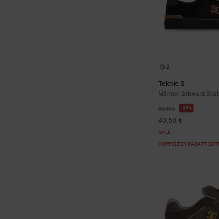
2
Teknic S
Männer Schwarz Ska
55%
90,00 €
40,50 €
SALE
DOPPELTER RABATT EXT