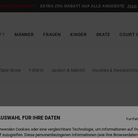
PPELTER RABATT*:
EXTRA 25% RABATT AUF ALLE ANGEBOTE
Jetzt
TT
MÄNNER
FRAUEN
KINDER
SKATE
COURT 
Sale Snow
T-Shirts
Jacken & Mäntel
Hoodies & Sweatshirts
 AUSWAHL FÜR IHRE DATEN
Fortfa
erwenden Cookies oder eine vergleichbare Technologie, um Informationen auf Ih
f zuzugreifen. Diese personenbezogenen Informationen (wie Ihre Browserdaten