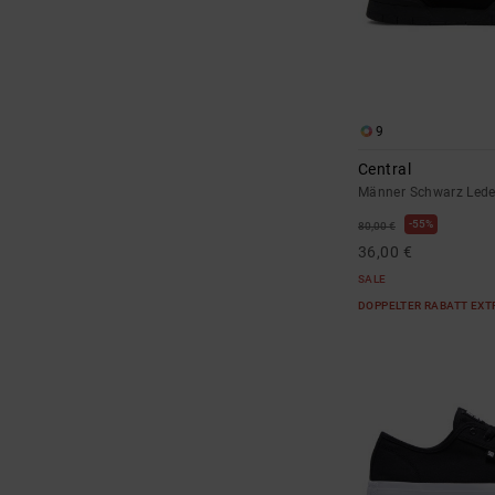
9
Central
Männer Schwarz Led
55%
80,00 €
36,00 €
SALE
DOPPELTER RABATT EXT