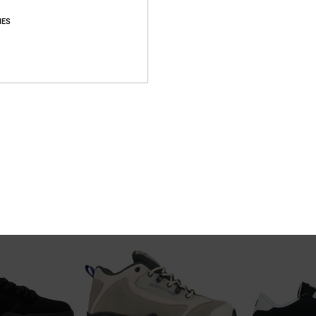
IES
5
7
Pure Wnt
Onyx
rschuhe
Männer Rot Winter-Schuhe
Männer Grau Led
55%
55%
95,00 €
80,00 €
42,75 €
36,00 €
SALE
SALE
RA 25 %
DOPPELTER RABATT EXTRA 25 %
DOPPELTER RABATT 