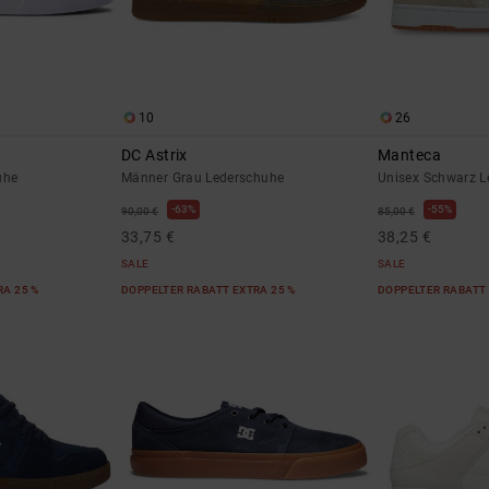
10
26
DC Astrix
Manteca
uhe
Männer Grau Lederschuhe
Unisex Schwarz L
63%
55%
90,00 €
85,00 €
33,75 €
38,25 €
SALE
SALE
RA 25 %
DOPPELTER RABATT EXTRA 25 %
DOPPELTER RABATT 