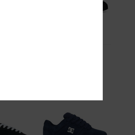
7
Onyx
erschuhe
Männer Schwarz Lederschuhe
55%
80,00 €
36,00 €
SALE
EXTRA 25 %
DOPPELTER RABATT EXTRA 25 %