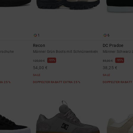
1
6
Recon
DC Pradoe
erschuhe
Männer Grün Boots mit Schnürsenkeln
Männer Schwarz 
55%
55%
120,00 €
85,00 €
54,00 €
38,25 €
SALE
SALE
RA 25 %
DOPPELTER RABATT EXTRA 25 %
DOPPELTER RABATT 