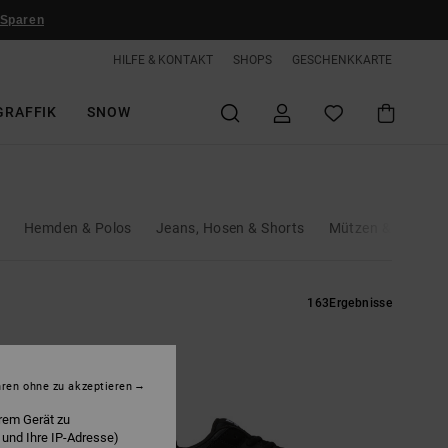
 Sparen
HILFE & KONTAKT
SHOPS
GESCHENKKARTE
GRAFFIK
SNOW
Hemden & Polos
Jeans, Hosen & Shorts
Mützen & Caps
163
Ergebnisse
hren ohne zu akzeptieren
rem Gerät zu
 und Ihre IP-Adresse)