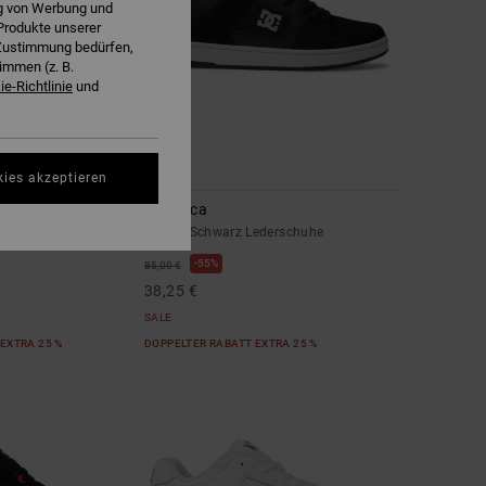
ng von Werbung und
Produkte unserer
r Zustimmung bedürfen,
immen (z. B.
e-Richtlinie
und
26
kies akzeptieren
Manteca
eschuhe
Unisex Schwarz Lederschuhe
55%
85,00 €
38,25 €
SALE
EXTRA 25 %
DOPPELTER RABATT EXTRA 25 %