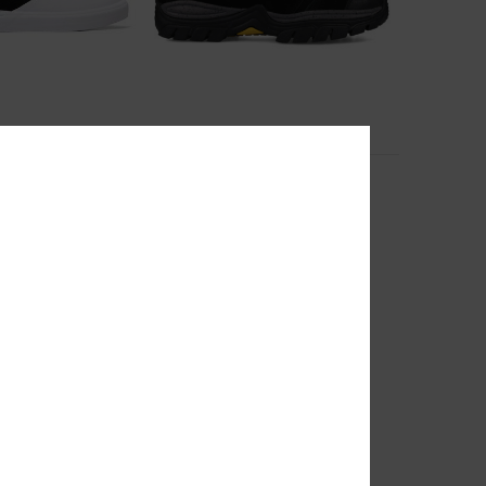
2
Recon
ildleder-Skateschuhe
Männer Schwarz Boots mit
Schnürsenkeln
55%
120,00 €
54,00 €
EXTRA 25 %
SALE
DOPPELTER RABATT EXTRA 25 %