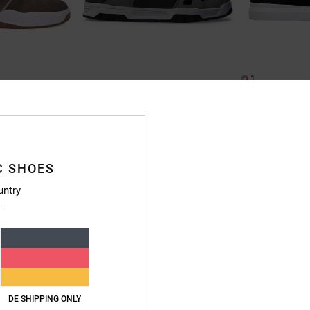
1
23
DC Infinite S
Stag
Männer Schwarz W
huhe
Unisex Grau Lederschuhe
55%
75,00 €
55%
90,00 €
33,75 €
40,50 €
C SHOES
SALE
SALE
DOPPELTER RABATT 
untry
RA 25 %
DOPPELTER RABATT EXTRA 25 %
DE SHIPPING ONLY