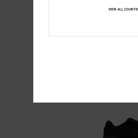
VIEW ALL COUNTR
26
Manteca
Unisex Schwarz Lede
55%
85,00 €
38,25 €
SALE
DOPPELTER RABATT EXT