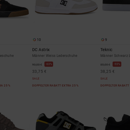
10
9
DC Astrix
Teknic
teschuhe
Männer Weiss Lederschuhe
Männer Schwarz 
63%
55%
90,00 €
85,00 €
33,75 €
38,25 €
SALE
SALE
RA 25 %
DOPPELTER RABATT EXTRA 25 %
DOPPELTER RABATT 