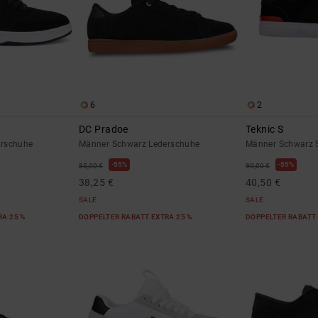
6
2
DC Pradoe
Teknic S
erschuhe
Männer Schwarz Lederschuhe
Männer Schwarz 
55%
55%
85,00 €
90,00 €
38,25 €
40,50 €
SALE
SALE
RA 25 %
DOPPELTER RABATT EXTRA 25 %
DOPPELTER RABATT 