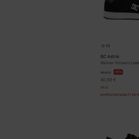
10
DC Astrix
Männer Schwarz Led
55%
90,00 €
40,50 €
SALE
DOPPELTER RABATT EXT