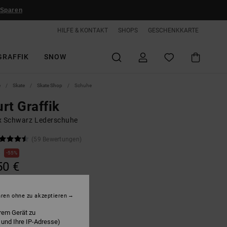
 Sparen
HILFE & KONTAKT
SHOPS
GESCHENKKARTE
GRAFFIK
SNOW
e
Skate
Skate Shop
Schuhe
rt Graffik
x Schwarz Lederschuhe
(59 Bewertungen)
€
55%
50 €
LTER RABATT EXTRA 25 %
hren ohne zu akzeptieren
rem Gerät zu
 und Ihre IP-Adresse)
heetah