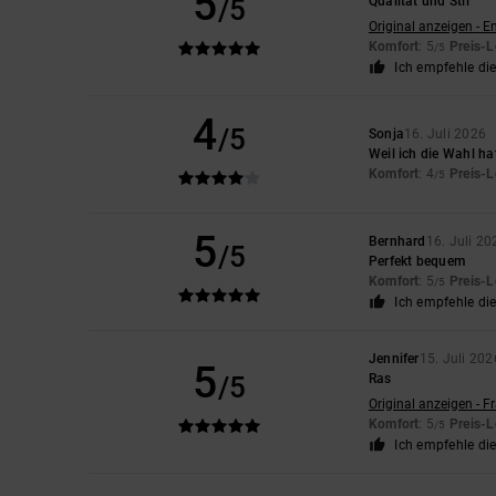
5
/5
Qualität und Stil
Original anzeigen - E
Komfort
: 5
Preis-L
/5
Ich empfehle di
4
/5
Sonja
16. Juli 2026
Weil ich die Wahl hat
Komfort
: 4
Preis-L
/5
5
Bernhard
16. Juli 20
/5
Perfekt bequem
Komfort
: 5
Preis-L
/5
Ich empfehle di
Jennifer
15. Juli 202
5
/5
Ras
Original anzeigen - F
Komfort
: 5
Preis-L
/5
Ich empfehle di