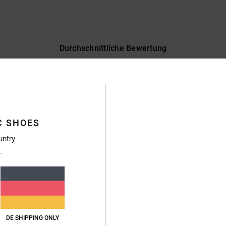
Durchschnittliche Bewertung
4.9
/5
basierend auf
59 verifizierten Bewertungen
seit Februar 2026
85% unserer Kunden empfehlen dieses Produkt
C SHOES
untry
s-Leistungs-Verhältnis
Größe
Materi
4.6
4.8
Zu klein
Zu groß
26
DE SHIPPING ONLY
astellano