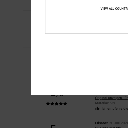
Komfort
: 5
Preis-L
/5
VIEW ALL COUNTR
David
23. Juli 2026
5
/5
Qualität!
Original anzeigen - E
Komfort
: 5
Preis-L
/5
Ich empfehle di
4
CLAIRE
22. Juli 202
/5
Schöne Turnschuhe, 
Original anzeigen - E
Komfort
: 3
Preis-L
/5
Christelle
21. Juli 20
5
/5
Genau wie das perfe
Original anzeigen - F
Material
: 5
/5
Ich empfehle di
Elisabet
19. Juli 202