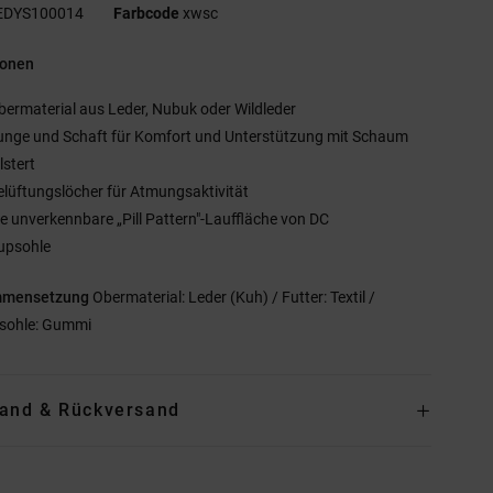
EDYS100014
Farbcode
xwsc
ionen
bermaterial aus Leder, Nubuk oder Wildleder
unge und Schaft für Komfort und Unterstützung mit Schaum
lstert
elüftungslöcher für Atmungsaktivität
ie unverkennbare „Pill Pattern"-Lauffläche von DC
upsohle
mmensetzung
Obermaterial: Leder (Kuh) / Futter: Textil /
sohle: Gummi
and & Rückversand