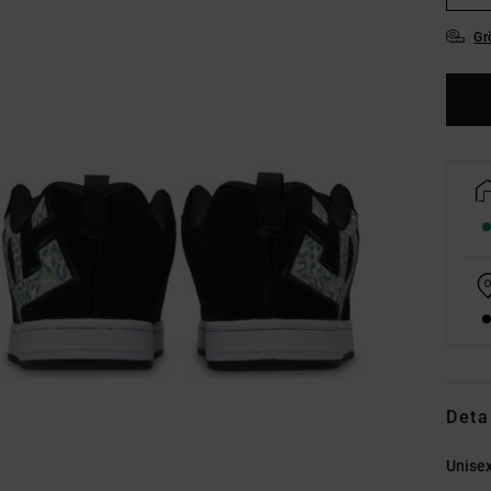
Gr
Deta
Unise