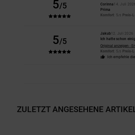
5
/5
Corinna
14. Juli 202
Prima
Komfort
: 5
Preis-L
/5
Jakub
12. Juli 2026
5
/5
Ich hatte schon ein
Original anzeigen - E
Komfort
: 5
Preis-L
/5
Ich empfehle di
ZULETZT ANGESEHENE ARTIKE