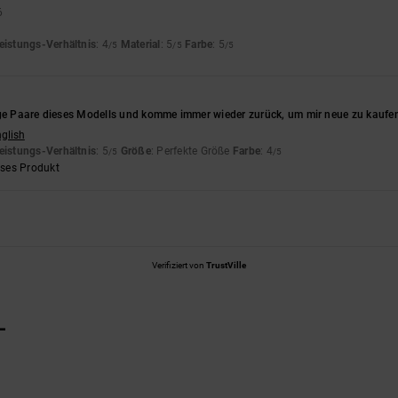
6
eistungs-Verhältnis
: 4
Material
: 5
Farbe
: 5
/5
/5
/5
ige Paare dieses Modells und komme immer wieder zurück, um mir neue zu kaufen.
nglish
eistungs-Verhältnis
: 5
Größe
: Perfekte Größe
Farbe
: 4
/5
/5
eses Produkt
Verifiziert von
TrustVille
L