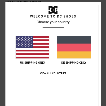
Original anzeigen - Français
Komfort
: 5
Preis-Leistungs-Verhältnis
: 5
Größe
: Perfekte Größe
/5
/5
Material
: 5
Farbe
: 5
/5
/5
Ich empfehle dieses Produkt
WELCOME TO DC SHOES
Choose your country
5
/5
Sebastien
30. Juni 2026
Verifizierter Kauf
Das Paar Schuhe ist schön
Original anzeigen - Français
US SHIPPING ONLY
DE SHIPPING ONLY
4
VIEW ALL COUNTRIES
/5
Ken
15. Juni 2026
Verifizierter Kauf
Die Größe ist etwas kleiner als erwartet