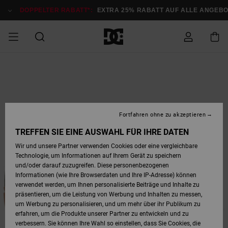
Direkt
zur
DOPPELTER RABATT*:
EXTRA 25% RABATT AUF ALLE ANGEB
Produktinformation
springen
DOPPELTER
SALE MÄNNER
ESSENTIALS
ESSENTIALS
ESSENTIALS
SKATE SHOP
SNOW SHOP FÜR
Auf meine
Schuhe
Schuhe
Sale Schuhe
Stag
Astrix
Neue Kollektio
Neue Kollektio
Caps & Hüte
Chelsea
Pixie
Neue Kollektio
Schneejacken
Court Graffik
Neue Kollektio
Neue Kollektio
Hüte & Caps
Skaterschuhe
Team
Schneejacken
Snowboard Boo
Snowboard Boo
Bestellung
RABATT
MÄNNER
zugreifen
SALE FRAUEN
HIGHLIGHTS
HIGHLIGHTS
SCHUHE
COMMUNITY
Sale Bekleidun
Snow
Sale Bekleidun
Court Graffik
Ducati
Skate
Sweatshirts
Mützen
Court Graffik
Astrix
Sneakers
Snowboardhos
Pure
Skate
T-Shirts
Mützen
Alle ansehen
Snowboardhos
Schneejacken
Snowboardjac
MÄNNER
SNOW SHOP FÜR
Fortfahren ohne zu akzeptieren
Versand
FRAUEN
SALE KINDER
SCHUHE
SCHUHE
BEKLEIDUNG
Accessoires
Sale Accessoi
Lynx
DC Command
Sneakers
T-shirts
Taschen &
Alle ansehen
DC Command
Skate
Alle ansehen
Stag
Babyschuhe
Sweatshirts &
Taschen
Snowboard Boo
Snowboardhos
Snowboardhos
TREFFEN SIE EINE AUSWAHL FÜR IHRE DATEN
FRAUEN
Rucksäcke
Hoodies
Retouren
Wir und unsere Partner verwenden Cookies oder eine vergleichbare
SNOW SHOP FÜR
Technologie, um Informationen auf Ihrem Gerät zu speichern
BEKLEIDUNG
KLEIDUNG
ACCESSOIRES
SALE SNOW
Sale Snow
Pure
Manteca
Sandalen
Hemden
Manteca
Sandalen
Sneakers
Alle ansehen
Winterschuhe
Alle ansehen
Mützen
KINDER
und/oder darauf zuzugreifen. Diese personenbezogenen
KINDER
Alle ansehen
Jacken & Mänt
Informationen (wie Ihre Browserdaten und Ihre IP-Adresse) können
Bezahlung
verwendet werden, um Ihnen personalisierte Beiträge und Inhalte zu
ACCESSOIRES
T-Shirts
Jacken & Mänt
Net
Construct
Winterschuhe
Jeans
Best Sellers
Snowboard Boo
Alle ansehen
Polarfleece &
Alle ansehen
präsentieren, um die Leistung von Werbung und Inhalten zu messen,
SKATE
Hemden
Softshells
um Werbung zu personalisieren, und um mehr über ihr Publikum zu
Geschenkkarte
erfahren, um die Produkte unserer Partner zu entwickeln und zu
Jacken & Mänt
Hoodies &
Alle ansehen
Ascend
Snowboard Boo
Jacken & Mänt
Unisex
verbessern. Sie können Ihre Wahl so einstellen, dass Sie Cookies, die
COURT GRAFFIK
Sweatshirts
Jeans & Hosen
Mützen