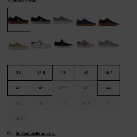
Kontaktformular.
Black/gum
Farbe
FAQ
ansehen
38
38.5
39
40
40.5
41
42
42.5
43
44
44.5
45
46
46.5
47
48.5
Größentabelle ansehen