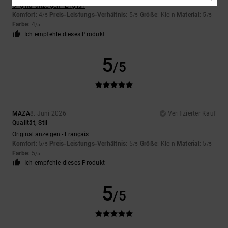
Original anzeigen - English
Komfort
: 4
Preis-Leistungs-Verhältnis
: 5
Größe
: Klein
Material
: 5
/5
/5
/5
Farbe
: 4
/5
Ich empfehle dieses Produkt
5
/5
MAZA
8. Juni 2026
Verifizierter Kauf
Qualität, Stil
Original anzeigen - Français
Komfort
: 5
Preis-Leistungs-Verhältnis
: 5
Größe
: Klein
Material
: 5
/5
/5
/5
Farbe
: 5
/5
Ich empfehle dieses Produkt
5
/5