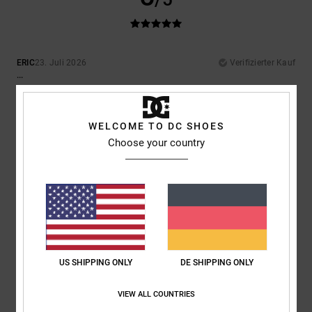
ERIC
23. Juli 2026
Verifizierter Kauf
...
Original anzeigen - Français
Komfort
: 5
Preis-Leistungs-Verhältnis
: 5
Größe
: Perfekte Größe
/5
/5
Material
: 5
Farbe
: 5
/5
/5
WELCOME TO DC SHOES
Ich empfehle dieses Produkt
Choose your country
5
/5
Gaëlle
23. Juli 2026
Verifizierter Kauf
Sehr bequem
US SHIPPING ONLY
DE SHIPPING ONLY
Original anzeigen - Français
Komfort
: 5
Preis-Leistungs-Verhältnis
: 5
Größe
: Perfekte Größe
/5
/5
Material
: 5
Farbe
: 5
/5
/5
VIEW ALL COUNTRIES
Ich empfehle dieses Produkt