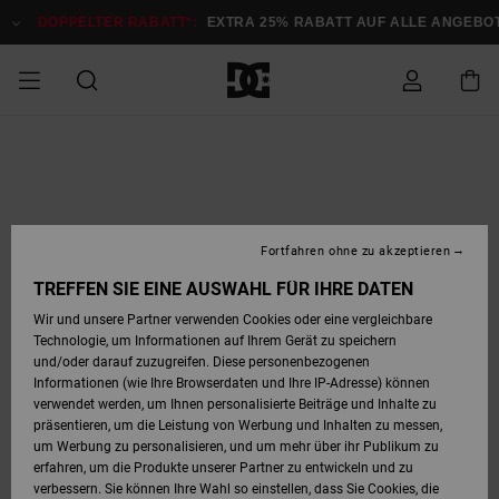
Direkt
zur
DOPPELTER RABATT*:
EXTRA 25% RABATT AUF ALLE ANGEB
Produktinformation
springen
DOPPELTER
SALE MÄNNER
ESSENTIALS
ESSENTIALS
ESSENTIALS
SKATE SHOP
SNOW SHOP FÜR
Auf meine
Schuhe
Schuhe
Sale Schuhe
Stag
Astrix
Neue Kollektio
Neue Kollektio
Caps & Hüte
Chelsea
Pixie
Neue Kollektio
Schneejacken
Court Graffik
Neue Kollektio
Neue Kollektio
Hüte & Caps
Skaterschuhe
Team
Schneejacken
Snowboard Boo
Snowboard Boo
Bestellung
RABATT
MÄNNER
zugreifen
SALE FRAUEN
HIGHLIGHTS
HIGHLIGHTS
SCHUHE
COMMUNITY
Sale Bekleidun
Snow
Sale Bekleidun
Court Graffik
Ducati
Skate
Sweatshirts
Mützen
Court Graffik
Astrix
Sneakers
Snowboardhos
Pure
Skate
T-Shirts
Mützen
Alle ansehen
Snowboardhos
Schneejacken
Snowboardjac
MÄNNER
SNOW SHOP FÜR
Fortfahren ohne zu akzeptieren
Versand
FRAUEN
SALE KINDER
SCHUHE
SCHUHE
BEKLEIDUNG
Accessoires
Sale Accessoi
Lynx
DC Command
Sneakers
T-shirts
Taschen &
Alle ansehen
DC Command
Skate
Alle ansehen
Stag
Babyschuhe
Sweatshirts &
Taschen
Snowboard Boo
Snowboardhos
Snowboardhos
TREFFEN SIE EINE AUSWAHL FÜR IHRE DATEN
FRAUEN
Rucksäcke
Hoodies
Retouren
Wir und unsere Partner verwenden Cookies oder eine vergleichbare
SNOW SHOP FÜR
Technologie, um Informationen auf Ihrem Gerät zu speichern
BEKLEIDUNG
KLEIDUNG
ACCESSOIRES
SALE SNOW
Sale Snow
Pure
Manteca
Sandalen
Hemden
Manteca
Sandalen
Sneakers
Alle ansehen
Winterschuhe
Alle ansehen
Mützen
KINDER
und/oder darauf zuzugreifen. Diese personenbezogenen
KINDER
Alle ansehen
Jacken & Mänt
Informationen (wie Ihre Browserdaten und Ihre IP-Adresse) können
Bezahlung
verwendet werden, um Ihnen personalisierte Beiträge und Inhalte zu
ACCESSOIRES
T-Shirts
Jacken & Mänt
Net
Construct
Winterschuhe
Jeans
Best Sellers
Snowboard Boo
Alle ansehen
Polarfleece &
Alle ansehen
präsentieren, um die Leistung von Werbung und Inhalten zu messen,
SKATE
Hemden
Softshells
um Werbung zu personalisieren, und um mehr über ihr Publikum zu
Geschenkkarte
erfahren, um die Produkte unserer Partner zu entwickeln und zu
Jacken & Mänt
Hoodies &
Alle ansehen
Ascend
Snowboard Boo
Jacken & Mänt
Unisex
verbessern. Sie können Ihre Wahl so einstellen, dass Sie Cookies, die
COURT GRAFFIK
Sweatshirts
Jeans & Hosen
Mützen