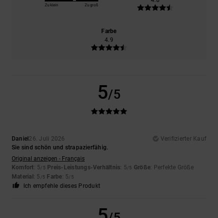
Zu klein
Zu groß
Farbe
4.9
5
/5
Daniel
26. Juli 2026
Verifizierter Kauf
Sie sind schön und strapazierfähig.
Original anzeigen - Français
Komfort
: 5
Preis-Leistungs-Verhältnis
: 5
Größe
: Perfekte Größe
/5
/5
Material
: 5
Farbe
: 5
/5
/5
Ich empfehle dieses Produkt
5
/5