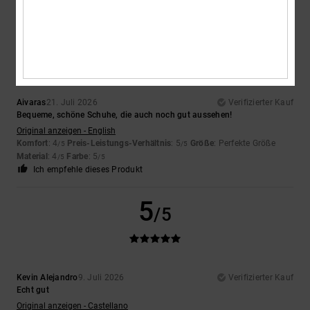
5
/5
Aivaras
21. Juli 2026
Verifizierter Kauf
Bequeme, schöne Schuhe, die auch noch gut aussehen!
Original anzeigen - English
Komfort
: 4
Preis-Leistungs-Verhältnis
: 5
Größe
: Perfekte Größe
/5
/5
Material
: 4
Farbe
: 5
/5
/5
Ich empfehle dieses Produkt
5
/5
Kevin Alejandro
9. Juli 2026
Verifizierter Kauf
Echt gut
Original anzeigen - Castellano