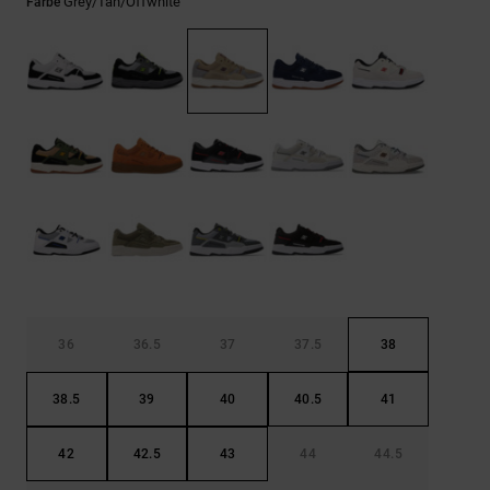
Kontaktformular.
Grey/tan/offwhite
Farbe
FAQ
ansehen
36
36.5
37
37.5
38
38.5
39
40
40.5
41
42
42.5
43
44
44.5