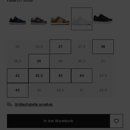
Kontaktformular.
Off White
Farbe
FAQ
ansehen
36
36.5
37
37.5
38
38.5
39
40
40.5
41
42
42.5
43
44
44.5
45
46
46.5
47
48.5
Größentabelle ansehen
In den Warenkorb