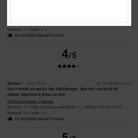
Tessa
10. Mai 2026
Verifizierter Kauf
Die Schuhe waren perfekt
Original anzeigen - Français
Komfort
: 5
Preis-Leistungs-Verhältnis
: 5
Größe
: Perfekte Größe
/5
/5
Material
: 5
Farbe
: 5
/5
/5
Ich empfehle dieses Produkt
4
/5
Nicolas
27. April 2026
Verifizierter Kauf
Das Produkt entspricht den Abbildungen, aber die Lasche ist für
meinen Geschmack etwas zu dick.
Original anzeigen - Français
Komfort
: 4
Preis-Leistungs-Verhältnis
: 4
Größe
: Perfekte Größe
/5
/5
Material
: 4
Farbe
: 4
/5
/5
Ich empfehle dieses Produkt
5