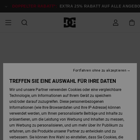
Direkt
zur
DOPPELTER RABATT*:
EXTRA 25% RABATT AUF ALLE ANGEB
Produktinformation
springen
DOPPELTER
SALE MÄNNER
ESSENTIALS
ESSENTIALS
ESSENTIALS
SKATE SHOP
SNOW SHOP FÜR
Auf meine
Schuhe
Schuhe
Sale Schuhe
Stag
Astrix
Neue Kollektio
Neue Kollektio
Caps & Hüte
Chelsea
Pixie
Neue Kollektio
Schneejacken
Court Graffik
Neue Kollektio
Neue Kollektio
Hüte & Caps
Skaterschuhe
Team
Schneejacken
Snowboard Boo
Snowboard Boo
Bestellung
RABATT
MÄNNER
zugreifen
SALE FRAUEN
HIGHLIGHTS
HIGHLIGHTS
SCHUHE
COMMUNITY
Sale Bekleidun
Snow
Sale Bekleidun
Court Graffik
Ducati
Skate
Sweatshirts
Mützen
Court Graffik
Astrix
Sneakers
Snowboardhos
Pure
Skate
T-Shirts
Mützen
Alle ansehen
Snowboardhos
Schneejacken
Snowboardjac
MÄNNER
SNOW SHOP FÜR
Fortfahren ohne zu akzeptieren
Versand
FRAUEN
SALE KINDER
SCHUHE
SCHUHE
BEKLEIDUNG
Accessoires
Sale Accessoi
Lynx
DC Command
Sneakers
T-shirts
Taschen &
Alle ansehen
DC Command
Skate
Alle ansehen
Stag
Babyschuhe
Sweatshirts &
Taschen
Snowboard Boo
Snowboardhos
Snowboardhos
TREFFEN SIE EINE AUSWAHL FÜR IHRE DATEN
FRAUEN
Rucksäcke
Hoodies
Retouren
Wir und unsere Partner verwenden Cookies oder eine vergleichbare
SNOW SHOP FÜR
Technologie, um Informationen auf Ihrem Gerät zu speichern
BEKLEIDUNG
KLEIDUNG
ACCESSOIRES
SALE SNOW
Sale Snow
Pure
Manteca
Sandalen
Hemden
Manteca
Sandalen
Sneakers
Alle ansehen
Winterschuhe
Alle ansehen
Mützen
KINDER
und/oder darauf zuzugreifen. Diese personenbezogenen
KINDER
Alle ansehen
Jacken & Mänt
Informationen (wie Ihre Browserdaten und Ihre IP-Adresse) können
Bezahlung
verwendet werden, um Ihnen personalisierte Beiträge und Inhalte zu
ACCESSOIRES
T-Shirts
Jacken & Mänt
Net
Construct
Winterschuhe
Jeans
Best Sellers
Snowboard Boo
Alle ansehen
Polarfleece &
Alle ansehen
präsentieren, um die Leistung von Werbung und Inhalten zu messen,
SKATE
Hemden
Softshells
um Werbung zu personalisieren, und um mehr über ihr Publikum zu
Geschenkkarte
erfahren, um die Produkte unserer Partner zu entwickeln und zu
Jacken & Mänt
Hoodies &
Alle ansehen
Ascend
Snowboard Boo
Jacken & Mänt
Unisex
verbessern. Sie können Ihre Wahl so einstellen, dass Sie Cookies, die
COURT GRAFFIK
Sweatshirts
Jeans & Hosen
Mützen