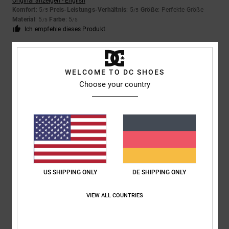
Original anzeigen - English
Komfort
: 5
Preis-Leistungs-Verhältnis
: 5
Größe
: Perfekte Größe
/5
/5
Material
: 5
Farbe
: 5
/5
/5
Ich empfehle dieses Produkt
5
/5
WELCOME TO DC SHOES
Choose your country
Damien
12. Mai 2026
Verifizierter Kauf
Super
Original anzeigen - Français
Komfort
: 4
Preis-Leistungs-Verhältnis
: 4
Größe
: Perfekte Größe
/5
/5
Material
: 4
Farbe
: 5
/5
/5
Ich empfehle dieses Produkt
US SHIPPING ONLY
DE SHIPPING ONLY
5
/5
VIEW ALL COUNTRIES