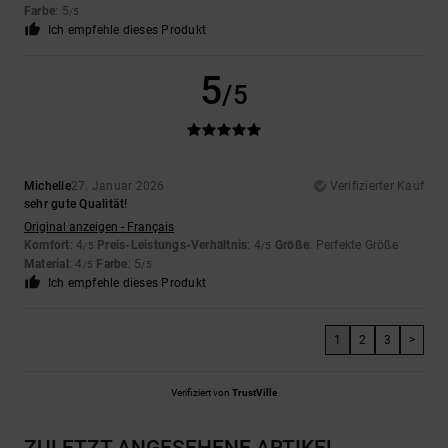
Farbe
: 5
/5
Ich empfehle dieses Produkt
5
/5
Michelle
27. Januar 2026
Verifizierter Kauf
sehr gute Qualität!
Original anzeigen - Français
Komfort
: 4
Preis-Leistungs-Verhältnis
: 4
Größe
: Perfekte Größe
/5
/5
Material
: 4
Farbe
: 5
/5
/5
Ich empfehle dieses Produkt
1
2
3
>
Verifiziert von
TrustVille