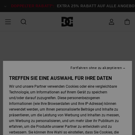
Direkt
zur
DOPPELTER RABATT*:
EXTRA 25% RABATT AUF ALLE ANGEB
Produktinformation
springen
DOPPELTER
SALE MÄNNER
ESSENTIALS
ESSENTIALS
ESSENTIALS
SKATE SHOP
SNOW SHOP FÜR
Auf meine
Schuhe
Schuhe
Sale Schuhe
Stag
Astrix
Neue Kollektio
Neue Kollektio
Caps & Hüte
Chelsea
Pixie
Neue Kollektio
Schneejacken
Court Graffik
Neue Kollektio
Neue Kollektio
Hüte & Caps
Skaterschuhe
Team
Schneejacken
Snowboard Boo
Snowboard Boo
Bestellung
RABATT
MÄNNER
zugreifen
SALE FRAUEN
HIGHLIGHTS
HIGHLIGHTS
SCHUHE
COMMUNITY
Sale Bekleidun
Snow
Sale Bekleidun
Court Graffik
Ducati
Skate
Sweatshirts
Mützen
Court Graffik
Astrix
Sneakers
Snowboardhos
Pure
Skate
T-Shirts
Mützen
Alle ansehen
Snowboardhos
Schneejacken
Snowboardjac
MÄNNER
SNOW SHOP FÜR
Fortfahren ohne zu akzeptieren
Versand
FRAUEN
SALE KINDER
SCHUHE
SCHUHE
BEKLEIDUNG
Accessoires
Sale Accessoi
Lynx
DC Command
Sneakers
T-shirts
Taschen &
Alle ansehen
DC Command
Skate
Alle ansehen
Stag
Babyschuhe
Sweatshirts &
Taschen
Snowboard Boo
Snowboardhos
Snowboardhos
TREFFEN SIE EINE AUSWAHL FÜR IHRE DATEN
FRAUEN
Rucksäcke
Hoodies
Retouren
Wir und unsere Partner verwenden Cookies oder eine vergleichbare
SNOW SHOP FÜR
Technologie, um Informationen auf Ihrem Gerät zu speichern
BEKLEIDUNG
KLEIDUNG
ACCESSOIRES
SALE SNOW
Sale Snow
Pure
Manteca
Sandalen
Hemden
Manteca
Sandalen
Sneakers
Alle ansehen
Winterschuhe
Alle ansehen
Mützen
KINDER
und/oder darauf zuzugreifen. Diese personenbezogenen
KINDER
Alle ansehen
Jacken & Mänt
Informationen (wie Ihre Browserdaten und Ihre IP-Adresse) können
Bezahlung
verwendet werden, um Ihnen personalisierte Beiträge und Inhalte zu
ACCESSOIRES
T-Shirts
Jacken & Mänt
Net
Construct
Winterschuhe
Jeans
Best Sellers
Snowboard Boo
Alle ansehen
Polarfleece &
Alle ansehen
präsentieren, um die Leistung von Werbung und Inhalten zu messen,
SKATE
Hemden
Softshells
um Werbung zu personalisieren, und um mehr über ihr Publikum zu
Geschenkkarte
erfahren, um die Produkte unserer Partner zu entwickeln und zu
Jacken & Mänt
Hoodies &
Alle ansehen
Ascend
Snowboard Boo
Jacken & Mänt
Unisex
verbessern. Sie können Ihre Wahl so einstellen, dass Sie Cookies, die
COURT GRAFFIK
Sweatshirts
Jeans & Hosen
Mützen