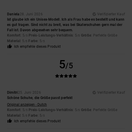
Daniela
28. Juni 2026
Verifizierter Kauf
Ist glaube ich ein Unisex-Modell. Ich als Frau habe es bestellt und kann
es gut tragen. Sind nicht zu breit, was bei Skaterschuhen gern mal der
Fall ist. Davon abgesehen sehr bequem.
Komfort
: 5
Preis-Leistungs-Verhältnis
: 5
Größe
: Perfekte Größe
/5
/5
Material
: 5
Farbe
: 5
/5
/5
Ich empfehle dieses Produkt
5
/5
Dimitri
25. Juni 2026
Verifizierter Kauf
Schöne Schuhe, die Größe passt perfekt
Original anzeigen - Dutch
Komfort
: 5
Preis-Leistungs-Verhältnis
: 5
Größe
: Perfekte Größe
/5
/5
Material
: 5
Farbe
: 5
/5
/5
Ich empfehle dieses Produkt