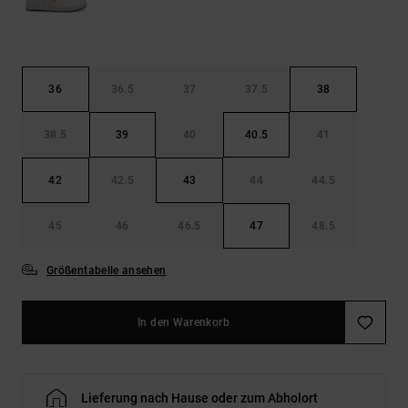
36
36.5
37
37.5
38
38.5
39
40
40.5
41
42
42.5
43
44
44.5
45
46
46.5
47
48.5
Größentabelle ansehen
In den Warenkorb
Lieferung nach Hause oder zum Abholort