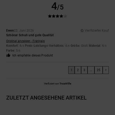
4
/5
Ewen
22. Juni 2026
Verifizierter Kauf
Schöner Schuh und gute Qualität
Original anzeigen - Français
Komfort
: 4
Preis-Leistungs-Verhältnis
: 4
Größe
: Groß
Material
: 4
/5
/5
/5
Farbe
: 5
/5
Ich empfehle dieses Produkt
1
2
3
...
25
>
Verifiziert von
TrustVille
ZULETZT ANGESEHENE ARTIKEL