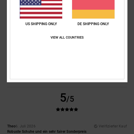
Ich empfehle dieses Produkt
5
/5
US SHIPPING ONLY
DE SHIPPING ONLY
VIEW ALL COUNTRIES
Encarnacion
6. Juli 2026
Verifizierter Kauf
Sehr schönes Design
Original anzeigen - Français
Komfort
: 4
Preis-Leistungs-Verhältnis
: 5
Größe
: Perfekte Größe
/5
/5
Material
: 4
Farbe
: 5
/5
/5
Ich empfehle dieses Produkt
5
/5
Theo
6. Juli 2026
Verifizierter Kauf
Robuste Schuhe und ein sehr fairer Sonderpreis