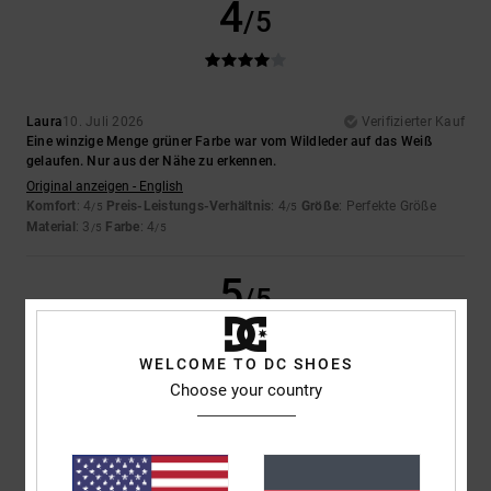
4
/5
Laura
10. Juli 2026
Verifizierter Kauf
Eine winzige Menge grüner Farbe war vom Wildleder auf das Weiß
gelaufen. Nur aus der Nähe zu erkennen.
Original anzeigen - English
Komfort
: 4
Preis-Leistungs-Verhältnis
: 4
Größe
: Perfekte Größe
/5
/5
Material
: 3
Farbe
: 4
/5
/5
5
/5
WELCOME TO DC SHOES
Choose your country
Iwan
9. Juli 2026
Verifizierter Kauf
Schöne Schuhe
Original anzeigen - Dutch
Komfort
: 4
Preis-Leistungs-Verhältnis
: 5
Größe
: Perfekte Größe
/5
/5
Material
: 5
Farbe
: 5
/5
/5