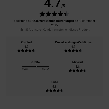
4.7
/5
basierend auf
246 verifizierten Bewertungen
seit September
2025
83% unserer Kunden empfehlen dieses Produkt
Komfort
Preis-Leistungs-Verhältnis
4.7
4.7
Größe
Material
4.8
Zu klein
Zu groß
Farbe
4.8