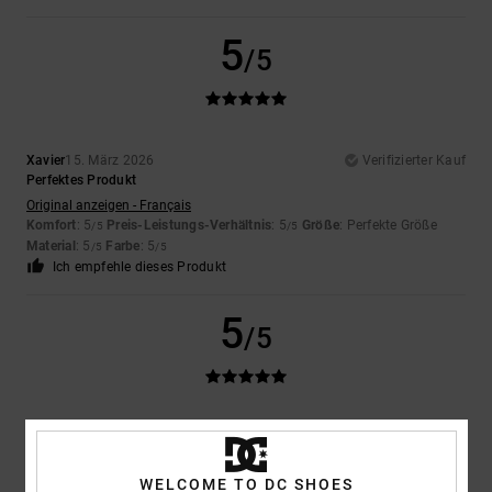
5
/5
Xavier
15. März 2026
Verifizierter Kauf
Perfektes Produkt
Original anzeigen - Français
Komfort
: 5
Preis-Leistungs-Verhältnis
: 5
Größe
: Perfekte Größe
/5
/5
Material
: 5
Farbe
: 5
/5
/5
Ich empfehle dieses Produkt
5
/5
Erwann
14. Februar 2026
Verifizierter Kauf
Schön und schlicht
WELCOME TO DC SHOES
Original anzeigen - Français