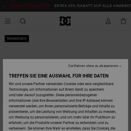
Direkt
zur
DOPPELTER RABATT*:
EXTRA 25% RABATT AUF ALLE ANGEB
Produktinformation
springen
DOPPELTER
BRANDNEU
SALE MÄNNER
ESSENTIALS
ESSENTIALS
ESSENTIALS
SKATE SHOP
SNOW SHOP FÜR
Auf meine
Schuhe
Schuhe
Sale Schuhe
Stag
Astrix
Neue Kollektio
Neue Kollektio
Caps & Hüte
Chelsea
Pixie
Neue Kollektio
Schneejacken
Court Graffik
Neue Kollektio
Neue Kollektio
Hüte & Caps
Skaterschuhe
Team
Schneejacken
Snowboard Boo
Snowboard Boo
Bestellung
RABATT
MÄNNER
zugreifen
SALE FRAUEN
HIGHLIGHTS
HIGHLIGHTS
SCHUHE
COMMUNITY
Sale Bekleidun
Snow
Sale Bekleidun
Court Graffik
Ducati
Skate
Sweatshirts
Mützen
Court Graffik
Astrix
Sneakers
Snowboardhos
Pure
Skate
T-Shirts
Mützen
Alle ansehen
Snowboardhos
Schneejacken
Snowboardjac
MÄNNER
SNOW SHOP FÜR
Fortfahren ohne zu akzeptieren
Versand
FRAUEN
SALE KINDER
SCHUHE
SCHUHE
BEKLEIDUNG
Accessoires
Sale Accessoi
Lynx
DC Command
Sneakers
T-shirts
Taschen &
Alle ansehen
DC Command
Skate
Alle ansehen
Stag
Babyschuhe
Sweatshirts &
Taschen
Snowboard Boo
Snowboardhos
Snowboardhos
TREFFEN SIE EINE AUSWAHL FÜR IHRE DATEN
FRAUEN
Rucksäcke
Hoodies
Retouren
Wir und unsere Partner verwenden Cookies oder eine vergleichbare
SNOW SHOP FÜR
Technologie, um Informationen auf Ihrem Gerät zu speichern
BEKLEIDUNG
KLEIDUNG
ACCESSOIRES
SALE SNOW
Sale Snow
Pure
Manteca
Sandalen
Hemden
Manteca
Sandalen
Sneakers
Alle ansehen
Winterschuhe
Alle ansehen
Mützen
KINDER
und/oder darauf zuzugreifen. Diese personenbezogenen
KINDER
Alle ansehen
Jacken & Mänt
Informationen (wie Ihre Browserdaten und Ihre IP-Adresse) können
Bezahlung
verwendet werden, um Ihnen personalisierte Beiträge und Inhalte zu
ACCESSOIRES
T-Shirts
Jacken & Mänt
Net
Construct
Winterschuhe
Jeans
Best Sellers
Snowboard Boo
Alle ansehen
Polarfleece &
Alle ansehen
präsentieren, um die Leistung von Werbung und Inhalten zu messen,
SKATE
Hemden
Softshells
um Werbung zu personalisieren, und um mehr über ihr Publikum zu
Geschenkkarte
erfahren, um die Produkte unserer Partner zu entwickeln und zu
Jacken & Mänt
Hoodies &
Alle ansehen
Ascend
Snowboard Boo
Jacken & Mänt
Unisex
verbessern. Sie können Ihre Wahl so einstellen, dass Sie Cookies, die
COURT GRAFFIK
Sweatshirts
Jeans & Hosen
Mützen