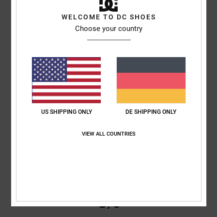
CAROLINE
24. Februar 2026
Verifizierter Kauf
WELCOME TO DC SHOES
Gut verarbeitet, toller Preis
Choose your country
Original anzeigen - English
Komfort
: 5
Preis-Leistungs-Verhältnis
: 5
Größe
: Perfekte Größe
/5
/5
Material
: 5
Farbe
: 5
/5
/5
Ich empfehle dieses Produkt
5
/5
US SHIPPING ONLY
DE SHIPPING ONLY
VIEW ALL COUNTRIES
Maximilian
19. Februar 2026
Verifizierter Kauf
PASSEN SEHR GUT UND SIND SEHR BEQUEM
Komfort
: 5
Preis-Leistungs-Verhältnis
: 5
Größe
: Perfekte Größe
/5
/5
Material
: 5
Farbe
: 5
/5
/5
Ich empfehle dieses Produkt
5
/5