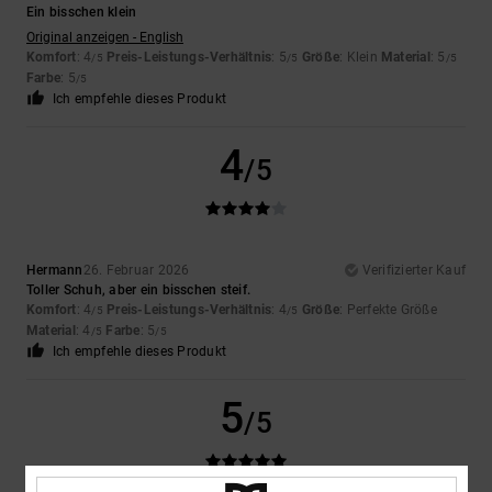
Ein bisschen klein
Original anzeigen - English
Komfort
: 4
Preis-Leistungs-Verhältnis
: 5
Größe
: Klein
Material
: 5
/5
/5
/5
Farbe
: 5
/5
Ich empfehle dieses Produkt
4
/5
Hermann
26. Februar 2026
Verifizierter Kauf
Toller Schuh, aber ein bisschen steif.
Komfort
: 4
Preis-Leistungs-Verhältnis
: 4
Größe
: Perfekte Größe
/5
/5
Material
: 4
Farbe
: 5
/5
/5
Ich empfehle dieses Produkt
5
/5