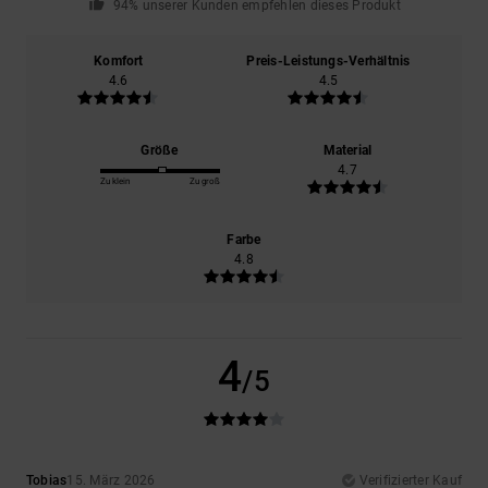
94% unserer Kunden empfehlen dieses Produkt
Komfort
Preis-Leistungs-Verhältnis
4.6
4.5
Größe
Material
4.7
Zu klein
Zu groß
Farbe
4.8
4
/5
Tobias
15. März 2026
Verifizierter Kauf