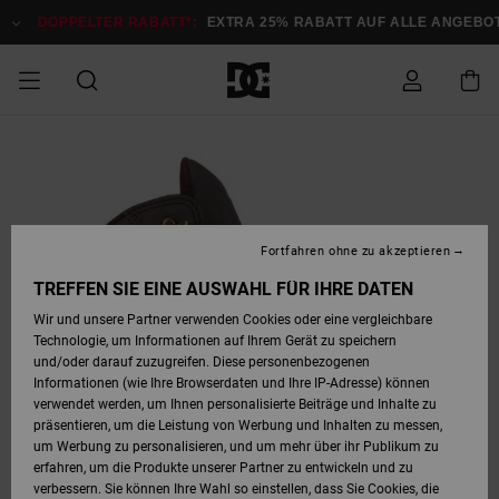
Direkt
zur
DOPPELTER RABATT*:
EXTRA 25% RABATT AUF ALLE ANGEB
Produktinformation
springen
DOPPELTER
SALE MÄNNER
ESSENTIALS
ESSENTIALS
ESSENTIALS
SKATE SHOP
SNOW SHOP FÜR
Auf meine
Schuhe
Schuhe
Sale Schuhe
Stag
Astrix
Neue Kollektio
Neue Kollektio
Caps & Hüte
Chelsea
Pixie
Neue Kollektio
Schneejacken
Court Graffik
Neue Kollektio
Neue Kollektio
Hüte & Caps
Skaterschuhe
Team
Schneejacken
Snowboard Boo
Snowboard Boo
Bestellung
RABATT
MÄNNER
zugreifen
SALE FRAUEN
HIGHLIGHTS
HIGHLIGHTS
SCHUHE
COMMUNITY
Sale Bekleidun
Snow
Sale Bekleidun
Court Graffik
Ducati
Skate
Sweatshirts
Mützen
Court Graffik
Astrix
Sneakers
Snowboardhos
Pure
Skate
T-Shirts
Mützen
Alle ansehen
Snowboardhos
Schneejacken
Snowboardjac
MÄNNER
SNOW SHOP FÜR
Fortfahren ohne zu akzeptieren
Versand
FRAUEN
SALE KINDER
SCHUHE
SCHUHE
BEKLEIDUNG
Accessoires
Sale Accessoi
Lynx
DC Command
Sneakers
T-shirts
Taschen &
Alle ansehen
DC Command
Skate
Alle ansehen
Stag
Babyschuhe
Sweatshirts &
Taschen
Snowboard Boo
Snowboardhos
Snowboardhos
TREFFEN SIE EINE AUSWAHL FÜR IHRE DATEN
FRAUEN
Rucksäcke
Hoodies
Retouren
Wir und unsere Partner verwenden Cookies oder eine vergleichbare
SNOW SHOP FÜR
Technologie, um Informationen auf Ihrem Gerät zu speichern
BEKLEIDUNG
KLEIDUNG
ACCESSOIRES
SALE SNOW
Sale Snow
Pure
Manteca
Sandalen
Hemden
Manteca
Sandalen
Sneakers
Alle ansehen
Winterschuhe
Alle ansehen
Mützen
KINDER
und/oder darauf zuzugreifen. Diese personenbezogenen
KINDER
Alle ansehen
Jacken & Mänt
Informationen (wie Ihre Browserdaten und Ihre IP-Adresse) können
Bezahlung
verwendet werden, um Ihnen personalisierte Beiträge und Inhalte zu
ACCESSOIRES
T-Shirts
Jacken & Mänt
Net
Construct
Winterschuhe
Jeans
Best Sellers
Snowboard Boo
Alle ansehen
Polarfleece &
Alle ansehen
präsentieren, um die Leistung von Werbung und Inhalten zu messen,
SKATE
Hemden
Softshells
um Werbung zu personalisieren, und um mehr über ihr Publikum zu
Geschenkkarte
erfahren, um die Produkte unserer Partner zu entwickeln und zu
Jacken & Mänt
Hoodies &
Alle ansehen
Ascend
Snowboard Boo
Jacken & Mänt
Unisex
verbessern. Sie können Ihre Wahl so einstellen, dass Sie Cookies, die
COURT GRAFFIK
Sweatshirts
Jeans & Hosen
Mützen