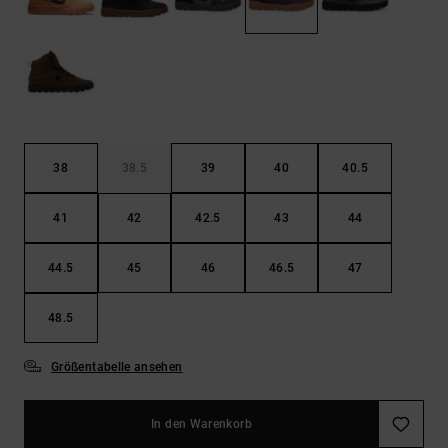
Kontaktformular.
FAQ
ansehen
38
38.5
39
40
40.5
41
42
42.5
43
44
44.5
45
46
46.5
47
48.5
Größentabelle ansehen
In den Warenkorb