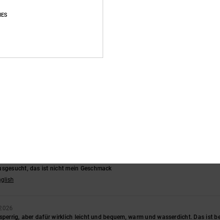
Durchschnittliche Bewertung
IES
4.8
/5
basierend auf
150 verifizierten Bewertungen
seit Oktober 2025
87% unserer Kunden empfehlen dieses Produkt
s-Leistungs-Verhältnis
Größe
Materi
4.7
4.7
Zu klein
Zu groß
usgesucht, das ist nicht mein Geschmack
nglish
 2026
sperrig, aber dafür wirklich leicht und bequem, warm und wasserdicht. Das ist be