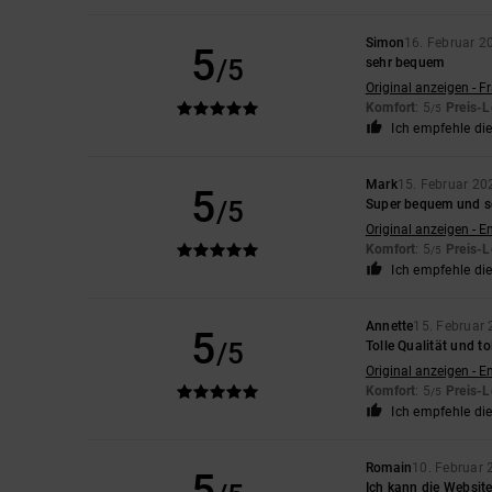
Simon
16. Februar 2
5
/5
sehr bequem
Original anzeigen - F
Komfort
: 5
Preis-L
/5
Ich empfehle di
Mark
15. Februar 20
5
/5
Super bequem und se
Original anzeigen - E
Komfort
: 5
Preis-L
/5
Ich empfehle di
Annette
15. Februar
5
/5
Tolle Qualität und t
Original anzeigen - E
Komfort
: 5
Preis-L
/5
Ich empfehle di
Romain
10. Februar 
5
Ich kann die Website