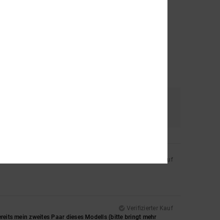
al
Farbe
4.9
Verifizierter Kauf
Verifizierter Kauf
reits mein zweites Paar dieses Modells (bitte bringt mehr