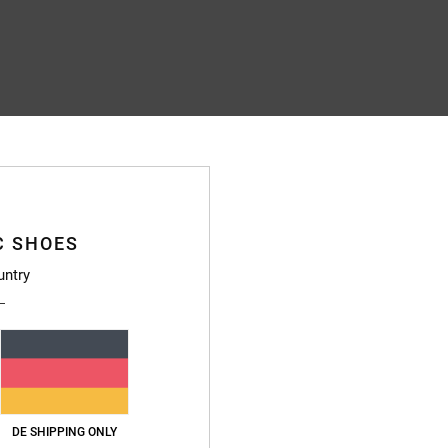
C SHOES
untry
DE SHIPPING ONLY