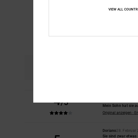
VIEW ALL COUNTR
Komfort
Prei
4.8
4
/5
Leigh
4. April 2026
Mein Sohn hat sie a
Original anzeigen - E
Doriano
28. Februar
Sie sind zwar etwas 