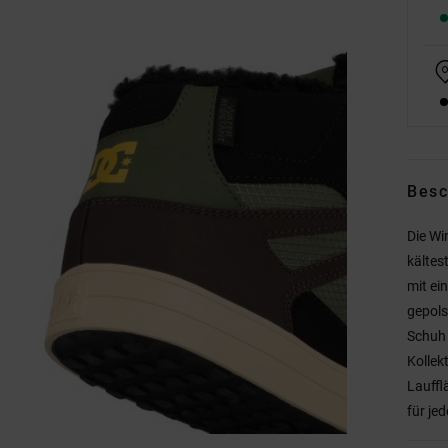
Besc
Die Wi
kältes
mit ei
gepols
Schuh 
Kollek
Lauffl
für je