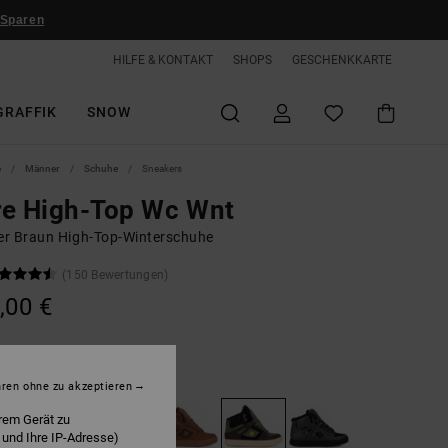
 Sparen
HILFE & KONTAKT
SHOPS
GESCHENKKARTE
GRAFFIK
SNOW
e
Männer
Schuhe
Sneakers
re High-Top Wc Wnt
r Braun High-Top-Winterschuhe
(150 Bewertungen)
,00 €
rown/olive/black
hren ohne zu akzeptieren
rem Gerät zu
 und Ihre IP-Adresse)