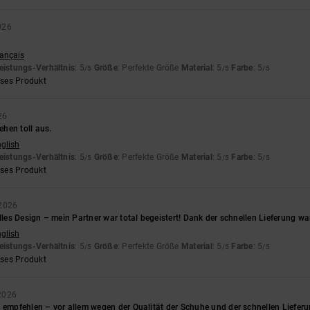
026
rançais
eistungs-Verhältnis
: 5
Größe
: Perfekte Größe
Material
: 5
Farbe
: 5
/5
/5
/5
eses Produkt
26
hen toll aus.
nglish
eistungs-Verhältnis
: 5
Größe
: Perfekte Größe
Material
: 5
Farbe
: 5
/5
/5
/5
eses Produkt
 2026
olles Design – mein Partner war total begeistert! Dank der schnellen Lieferung w
nglish
eistungs-Verhältnis
: 5
Größe
: Perfekte Größe
Material
: 5
Farbe
: 5
/5
/5
/5
eses Produkt
2026
 empfehlen – vor allem wegen der Qualität der Schuhe und der schnellen Liefer