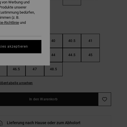
ng von Werbung und
Produkte unserer
r Zustimmung bedürfen,
immen (z. B.
e-Richtlinie
und
38.5
39
40
40.5
41
kies akzeptieren
42.5
43
44
44.5
45
46.5
47
48.5
ößentabelle ansehen
In den Warenkorb
Lieferung nach Hause oder zum Abholort