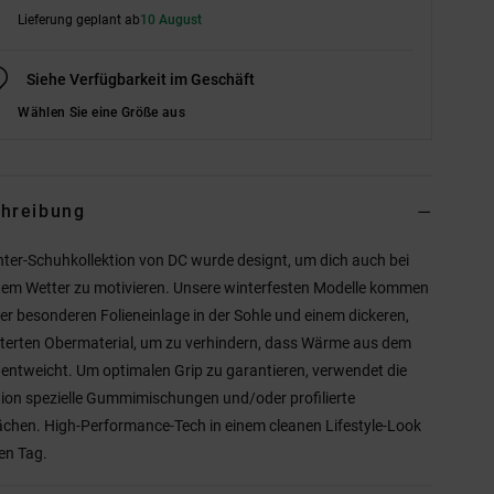
Lieferung geplant ab
10 August
Siehe Verfügbarkeit im Geschäft
Wählen Sie eine Größe aus
hreibung
nter-Schuhkollektion von DC wurde designt, um dich auch bei
tem Wetter zu motivieren. Unsere winterfesten Modelle kommen
ner besonderen Folieneinlage in der Sohle und einem dickeren,
terten Obermaterial, um zu verhindern, dass Wärme aus dem
entweicht. Um optimalen Grip zu garantieren, verwendet die
tion spezielle Gummimischungen und/oder profilierte
ächen. High-Performance-Tech in einem cleanen Lifestyle-Look
den Tag.