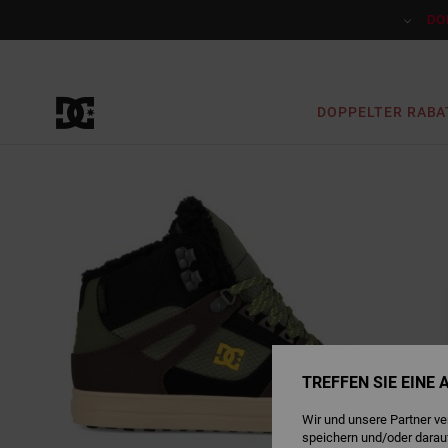
Direkt
zur
DO
Produktinformation
springen
DOPPELTER RABA
TREFFEN SIE EINE
Wir und unsere Partner v
speichern und/oder darau