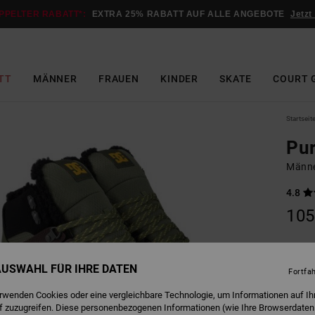
PPELTER RABATT*:
EXTRA 25% RABATT AUF ALLE ANGEBOTE
Jetzt
TT
MÄNNER
FRAUEN
KINDER
SKATE
COURT 
Startseit
Pu
Männe
4.8
105
B
Farbe
 AUSWAHL FÜR IHRE DATEN
Fortfa
erwenden Cookies oder eine vergleichbare Technologie, um Informationen auf Ih
f zuzugreifen. Diese personenbezogenen Informationen (wie Ihre Browserdaten