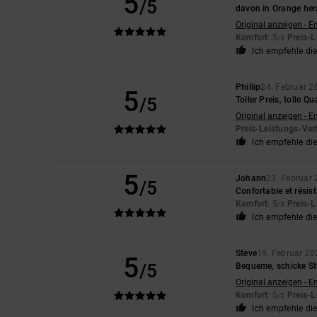
5
/5
davon in Orange her
Original anzeigen - E
Komfort
: 5
Preis-L
/5
Ich empfehle di
Phillip
24. Februar 2
5
/5
Toller Preis, tolle Qu
Original anzeigen - E
Preis-Leistungs-Ver
Ich empfehle di
5
Johann
23. Februar
/5
Confortable et résis
Komfort
: 5
Preis-L
/5
Ich empfehle di
Steve
19. Februar 20
5
/5
Bequeme, schicke Sti
Original anzeigen - E
Komfort
: 5
Preis-L
/5
Ich empfehle di