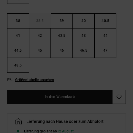
Kontaktformular.
FAQ
ansehen
38
38.5
39
40
40.5
41
42
42.5
43
44
44.5
45
46
46.5
47
48.5
Größentabelle ansehen
In den Warenkorb
Lieferung nach Hause oder zum Abholort
Lieferung geplant ab
12 August