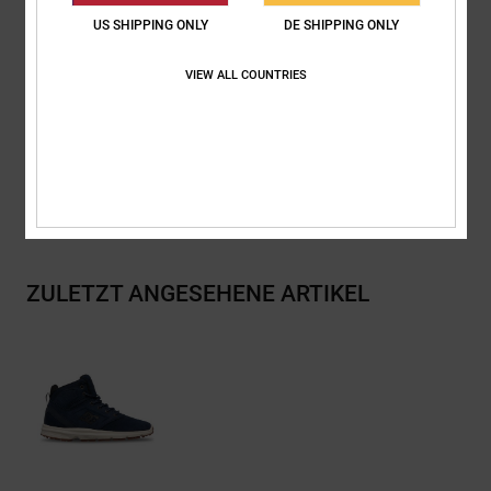
Tread-On-Laufsohle
US SHIPPING ONLY
DE SHIPPING ONLY
Gummischalensohle
VIEW ALL COUNTRIES
Zusammensetzung
Obermaterial: Leder (Kuh) / Futter: Textil /
Außensohle: Gummi
Versand & Rückversand
ZULETZT ANGESEHENE ARTIKEL