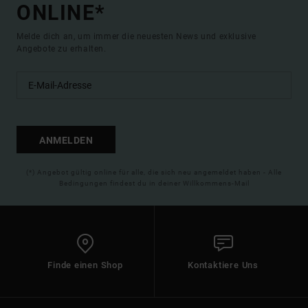
ONLINE*
Melde dich an, um immer die neuesten News und exklusive
Angebote zu erhalten.
ANMELDEN
(*) Angebot gültig online für alle, die sich neu angemeldet haben - Alle
Bedingungen findest du in deiner Willkommens-Mail
Finde einen Shop
Kontaktiere Uns