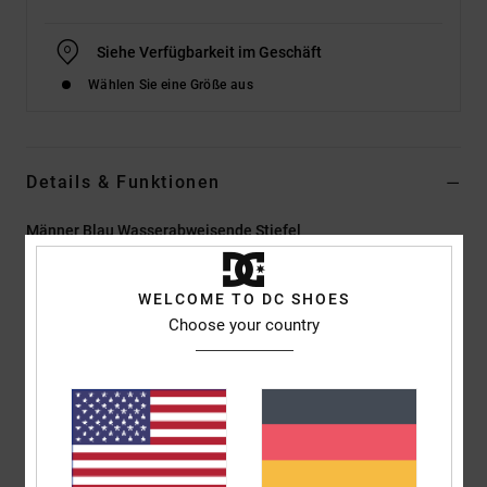
Siehe Verfügbarkeit im Geschäft
Wählen Sie eine Größe aus
Details & Funktionen
Männer Blau Wasserabweisende Stiefel
Style
EDYB500001
Farbcode
dn1
WELCOME TO DC SHOES
Funktionen
Choose your country
Material:
Strapazierfähiges Leder oder Wildleder
D-Ringe und Schnellschnür-Ösen
DC-Logo aus TPR
TPR-Fersenkappe
DC Unilite-Zwischensohle