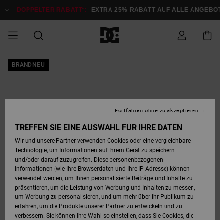
Direkt
zur
DOPPELTER RABATT*:
EXTRA 25% RABATT AUF ALLE ANGEBOTE
Produktinformation
springen
DOPPELTER
BRANDNEU
SALE MÄNNER
ESSENTIALS
ESSENTIALS
ESSENTIALS
SKATE SHOP
SNOW SHOP FÜR
Auf meine
Schuhe
Schuhe
Sale Schuhe
Stag
Astrix
Neue Kollektio
Neue Kollektio
Caps & Hüte
Chelsea
Pixie
Neue Kollektio
Schneejacken
Court Graffik
Neue Kollektio
Neue Kollektio
Hüte & Caps
Skaterschuhe
Team
Schneejacken
Snowboard Boo
Snowboard Boo
Bestellung
RABATT
MÄNNER
zugreifen
SALE FRAUEN
HIGHLIGHTS
HIGHLIGHTS
SCHUHE
COMMUNITY
Sale Bekleidun
Snow
Sale Bekleidun
Court Graffik
Ducati
Skate
Sweatshirts
Mützen
Court Graffik
Astrix
Sneakers
Snowboardhos
Pure
Skate
T-Shirts
Mützen
Alle ansehen
Snowboardhos
Schneejacken
Snowboardjac
MÄNNER
SNOW SHOP FÜR
Fortfahren ohne zu akzeptieren
Versand
FRAUEN
SALE KINDER
SCHUHE
SCHUHE
BEKLEIDUNG
Accessoires
Sale Accessoi
Lynx
DC Command
Sneakers
T-shirts
Taschen &
Alle ansehen
DC Command
Skate
Alle ansehen
Stag
Babyschuhe
Sweatshirts &
Taschen
Snowboard Boo
Snowboardhos
Snowboardhos
TREFFEN SIE EINE AUSWAHL FÜR IHRE DATEN
FRAUEN
Rucksäcke
Hoodies
Retouren
Wir und unsere Partner verwenden Cookies oder eine vergleichbare
SNOW SHOP FÜR
Technologie, um Informationen auf Ihrem Gerät zu speichern
BEKLEIDUNG
KLEIDUNG
ACCESSOIRES
SALE SNOW
Sale Snow
Pure
Manteca
Sandalen
Hemden
Manteca
Sandalen
Sneakers
Alle ansehen
Winterschuhe
Alle ansehen
Mützen
KINDER
und/oder darauf zuzugreifen. Diese personenbezogenen
KINDER
Alle ansehen
Jacken & Mänt
Informationen (wie Ihre Browserdaten und Ihre IP-Adresse) können
Bezahlung
verwendet werden, um Ihnen personalisierte Beiträge und Inhalte zu
ACCESSOIRES
T-Shirts
Jacken & Mänt
Net
Construct
Winterschuhe
Jeans
Best Sellers
Snowboard Boo
Alle ansehen
Polarfleece &
Alle ansehen
präsentieren, um die Leistung von Werbung und Inhalten zu messen,
SKATE
Hemden
Softshells
um Werbung zu personalisieren, und um mehr über ihr Publikum zu
Geschenkkarte
erfahren, um die Produkte unserer Partner zu entwickeln und zu
Jacken & Mänt
Hoodies &
Alle ansehen
Ascend
Snowboard Boo
Jacken & Mänt
Unisex
verbessern. Sie können Ihre Wahl so einstellen, dass Sie Cookies, die
COURT GRAFFIK
Sweatshirts
Jeans & Hosen
Mützen