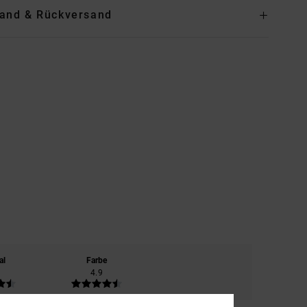
and & Rückversand
al
Farbe
4.9