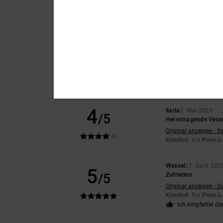
Original anzeigen - F
Komfort
: 5
Preis-L
/5
Ich empfehle di
Anna
4. Mai 2026
5
/5
Hervorragende Quali
Original anzeigen - E
Komfort
: 5
Preis-L
/5
Ich empfehle di
4
Ilaria
3. Mai 2026
/5
Hervorragende Verar
Original anzeigen - It
Komfort
: 4
Preis-L
/5
Wessel
27. April 202
5
/5
Zufrieden
Original anzeigen - D
Komfort
: 5
Preis-L
/5
Ich empfehle di