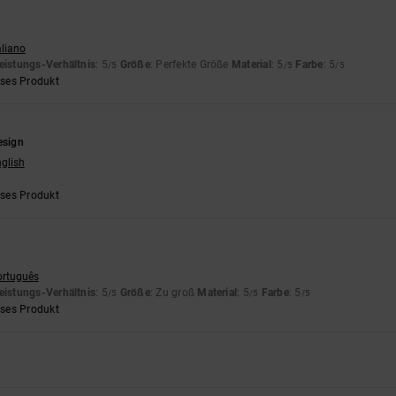
aliano
eistungs-Verhältnis
: 5
Größe
: Perfekte Größe
Material
: 5
Farbe
: 5
/5
/5
/5
eses Produkt
6
esign
nglish
eses Produkt
ortuguês
eistungs-Verhältnis
: 5
Größe
: Zu groß
Material
: 5
Farbe
: 5
/5
/5
/5
eses Produkt