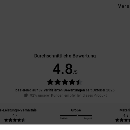
Vers
Durchschnittliche Bewertung
4.8
/5
basierend auf
37 verifizierten Bewertungen
seit Oktober 2025
92% unserer Kunden empfehlen dieses Produkt
s-Leistungs-Verhältnis
Größe
Materi
4.7
4.8
Zu klein
Zu groß