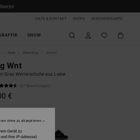
 Sparen
HILFE & KONTAKT
SHOPS
GESCHENKKARTE
GRAFFIK
SNOW
e
Skate
Skate Shop
Schuhe
ag Wnt
r Grau Winterschuhe aus Leder
(37 Bewertungen)
00 €
rey/black
hren ohne zu akzeptieren
rem Gerät zu
 und Ihre IP-Adresse)