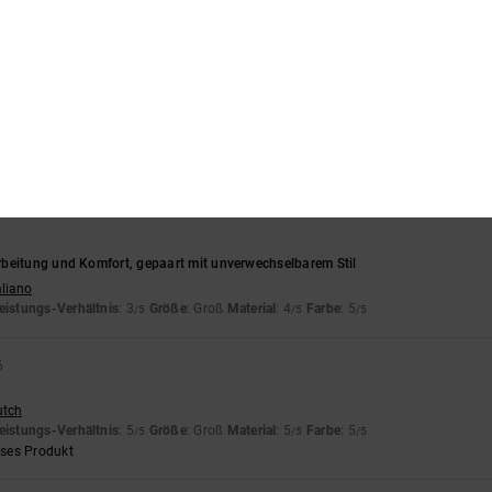
rançais
eistungs-Verhältnis
: 5
Größe
: Perfekte Größe
Material
: 5
Farbe
: 5
/5
/5
/5
eses Produkt
tät
nglish
eistungs-Verhältnis
: 5
Größe
: Perfekte Größe
Material
: 5
Farbe
: 5
/5
/5
/5
eses Produkt
beitung und Komfort, gepaart mit unverwechselbarem Stil
aliano
eistungs-Verhältnis
: 3
Größe
: Groß
Material
: 4
Farbe
: 5
/5
/5
/5
6
utch
eistungs-Verhältnis
: 5
Größe
: Groß
Material
: 5
Farbe
: 5
/5
/5
/5
eses Produkt