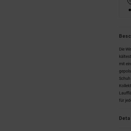
Besc
Die Wi
kältes
mit ei
gepols
Schuh 
Kollek
Lauffl
für je
Deta