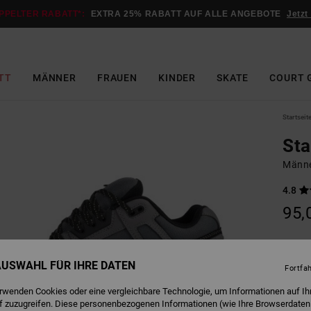
PPELTER RABATT*:
EXTRA 25% RABATT AUF ALLE ANGEBOTE
Jetzt
TT
MÄNNER
FRAUEN
KINDER
SKATE
COURT 
Startseit
St
Männe
4.8
95,
G
Farbe
 AUSWAHL FÜR IHRE DATEN
Fortfa
erwenden Cookies oder eine vergleichbare Technologie, um Informationen auf Ih
f zuzugreifen. Diese personenbezogenen Informationen (wie Ihre Browserdaten