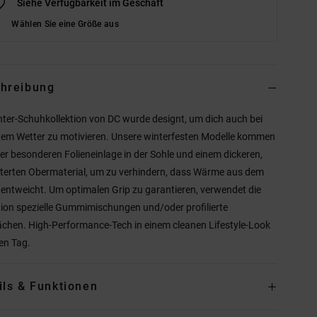
Siehe Verfügbarkeit im Geschäft
Wählen Sie eine Größe aus
hreibung
nter-Schuhkollektion von DC wurde designt, um dich auch bei
tem Wetter zu motivieren. Unsere winterfesten Modelle kommen
ner besonderen Folieneinlage in der Sohle und einem dickeren,
terten Obermaterial, um zu verhindern, dass Wärme aus dem
entweicht. Um optimalen Grip zu garantieren, verwendet die
tion spezielle Gummimischungen und/oder profilierte
ächen. High-Performance-Tech in einem cleanen Lifestyle-Look
den Tag.
ils & Funktionen