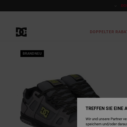
Direkt
zur
DO
Produktinformation
springen
DOPPELTER RABA
BRANDNEU
TREFFEN SIE EINE
Wir und unsere Partner v
speichern und/oder darau