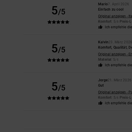
Mario
7. April 2026
5
/5
Einfach zu cool
Original anzeigen - It
Komfort
: 5
Preis-L
/5
Ich empfehle di
Kalvin
23. März 202
5
/5
Komfort, Qualität, D
Original anzeigen - E
Material
: 5
/5
Ich empfehle di
Jorge
21. März 2026
5
/5
Gut
Original anzeigen - P
Komfort
: 5
Preis-L
/5
Ich empfehle di