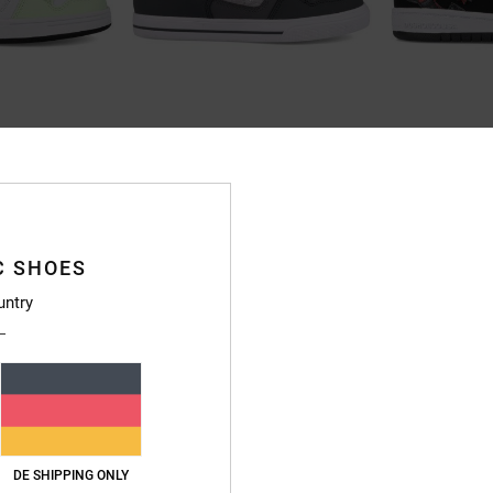
3
6
Pure
Court Graffik
Kinder Blau Lederschuhe
Kinder Schwarz 
55%
55%
50,00 €
60,00 €
22,50 €
27,00 €
C SHOES
SALE
SALE
untry
RA 25 %
DOPPELTER RABATT EXTRA 25 %
DOPPELTER RABATT 
DE SHIPPING ONLY