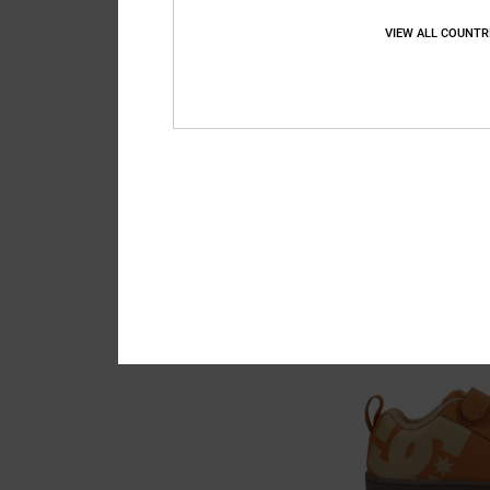
VIEW ALL COUNTR
4
Stag
Kinder Blau Ledersch
55%
55,00 €
24,75 €
SALE
DOPPELTER RABATT EXT