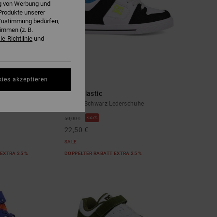
ng von Werbung und
Produkte unserer
r Zustimmung bedürfen,
immen (z. B.
e-Richtlinie
und
7
kies akzeptieren
Pure Elastic
rschuhe
Kinder Schwarz Lederschuhe
55%
50,00 €
22,50 €
SALE
EXTRA 25 %
DOPPELTER RABATT EXTRA 25 %