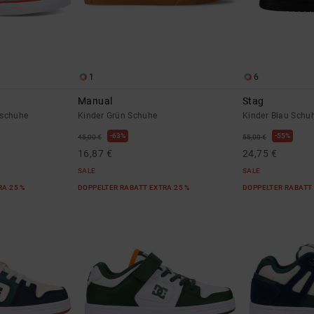
1
6
Manual
Stag
rschuhe
Kinder Grün Schuhe
Kinder Blau Schu
63%
55%
45,00 €
55,00 €
16,87 €
24,75 €
SALE
SALE
RA 25 %
DOPPELTER RABATT EXTRA 25 %
DOPPELTER RABATT 