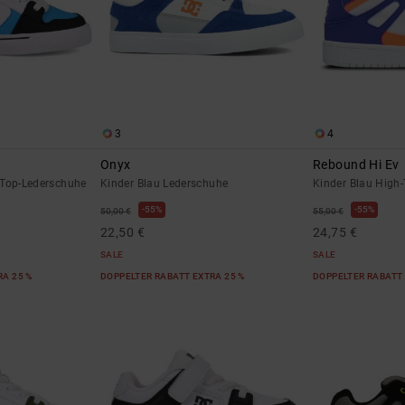
3
4
Onyx
Rebound Hi Ev
-Top-Lederschuhe
Kinder Blau Lederschuhe
Kinder Blau High
55%
55%
50,00 €
55,00 €
22,50 €
24,75 €
SALE
SALE
RA 25 %
DOPPELTER RABATT EXTRA 25 %
DOPPELTER RABATT 