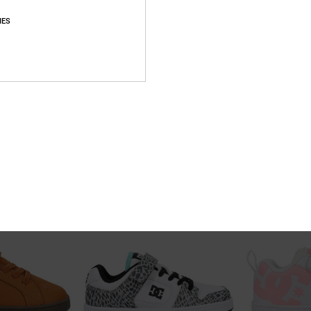
IES
1
2
Court Graffik Se
Youth Scout
uhe
Kinder Schwarz Lederschuhe
Kinder Schwarz 
55%
48%
60,00 €
160,00 €
27,00 €
84,00 €
SALE
SALE
RA 25 %
DOPPELTER RABATT EXTRA 25 %
DOPPELTER RABATT 