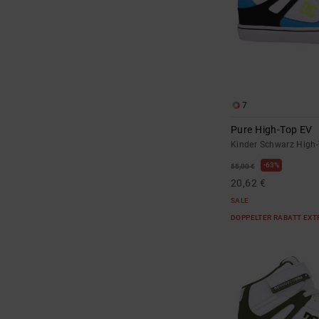
7
Pure High-Top EV
Kinder Schwarz High
63%
55,00 €
20,62 €
SALE
DOPPELTER RABATT EXT