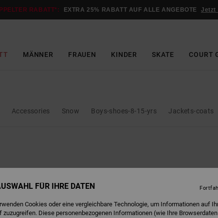
PPELTER RABATT*:
EXTRA 25% RABATT AUF ALLE ANGEBOTE
Jetzt
TT
MÄNNER
FRAUEN
KINDER
SKATE
COURT 
Accessories
Snow
Boys-shoes-8-15-yrs
Jackets-coats
 AUSWAHL FÜR IHRE DATEN
Fortfa
erwenden Cookies oder eine vergleichbare Technologie, um Informationen auf Ih
f zuzugreifen. Diese personenbezogenen Informationen (wie Ihre Browserdaten