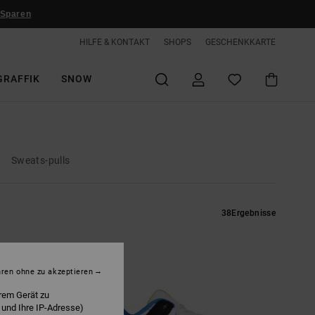
 Sparen
HILFE & KONTAKT
SHOPS
GESCHENKKARTE
GRAFFIK
SNOW
Sweats-pulls
38
Ergebnisse
hren ohne zu akzeptieren
rem Gerät zu
 und Ihre IP-Adresse)