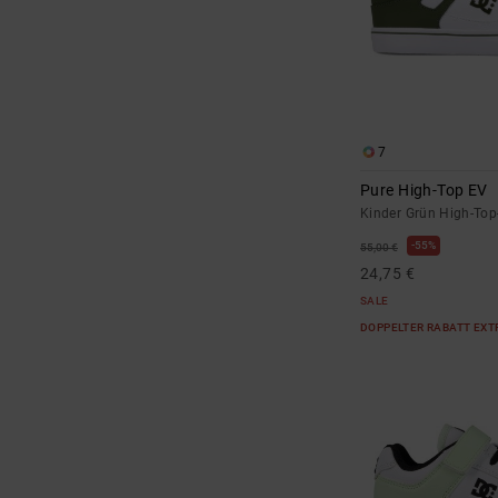
7
Pure High-Top EV
Kinder Grün High-To
55%
55,00 €
24,75 €
SALE
DOPPELTER RABATT EXT