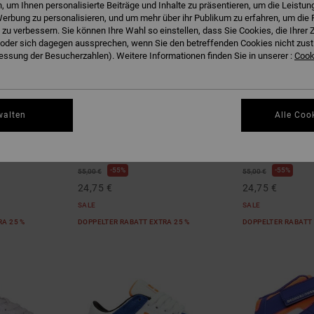
 um Ihnen personalisierte Beiträge und Inhalte zu präsentieren, um die Leistu
erbung zu personalisieren, und um mehr über ihr Publikum zu erfahren, um die 
 zu verbessern. Sie können Ihre Wahl so einstellen, dass Sie Cookies, die Ihre
der sich dagegen aussprechen, wenn Sie den betreffenden Cookies nicht zust
ssung der Besucherzahlen). Weitere Informationen finden Sie in unserer :
Cooki
4
6
walten
Alle Coo
Stag
Manteca 4 V
rschuhe
Kinder Grau Lederschuhe
Kinder Blau Lede
55%
55%
55,00 €
55,00 €
24,75 €
24,75 €
SALE
SALE
RA 25 %
DOPPELTER RABATT EXTRA 25 %
DOPPELTER RABATT 