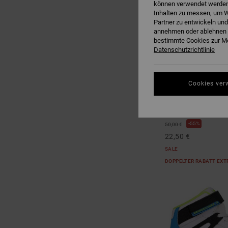
können verwendet werden,
Inhalten zu messen, um W
Partner zu entwickeln und
annehmen oder ablehnen o
bestimmte Cookies zur Me
Datenschutzrichtlinie
3
Cookies ver
Onyx
Kinder Schwarz Lede
55%
50,00 €
22,50 €
SALE
DOPPELTER RABATT EXT