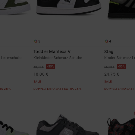
3
4
Toddler Manteca V
Stag
p-Lederschuhe
Kleinkinder Schwarz Schuhe
Kinder Schwarz L
55%
55%
40,00 €
55,00 €
18,00 €
24,75 €
SALE
SALE
RA 25 %
DOPPELTER RABATT EXTRA 25 %
DOPPELTER RABATT 