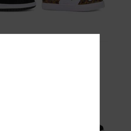
2
Pure High-Top Ev Sn
Schuhe
Kinder Braun High-Top-Schuhe
55%
55,00 €
24,75 €
SALE
EXTRA 25 %
DOPPELTER RABATT EXTRA 25 %