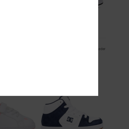
3
Manteca 4 Hi
Boa®-Snowboardboots
Kinder Weiss High-Top-Schuhe aus Leder
55%
60,00 €
27,00 €
SALE
EXTRA 25 %
DOPPELTER RABATT EXTRA 25 %