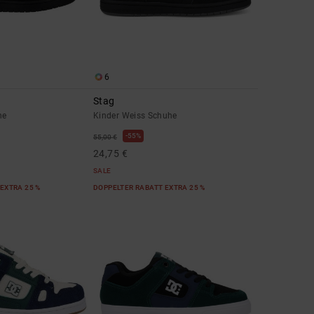
6
Stag
he
Kinder Weiss Schuhe
55%
55,00 €
24,75 €
SALE
EXTRA 25 %
DOPPELTER RABATT EXTRA 25 %