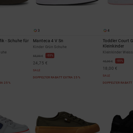
3
4
ik - Schuhe für
Manteca 4 V Sn
Toddler Court G
Kleinkinder
Kinder Grün Schuhe
huhe
Kleinkinder Weis
55%
55,00 €
55%
40,00 €
24,75 €
18,00 €
SALE
SALE
DOPPELTER RABATT EXTRA 25 %
RA 25 %
DOPPELTER RABATT 