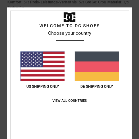
Komfort
: 5
Preis-Leistungs-Verhältnis
: 5
Größe
: Groß
Material
: 1
/5
/5
/5
Farbe
: 5
/5
5
WELCOME TO DC SHOES
/5
Choose your country
Sabrina
25. Juni 2026
Verifizierter Kauf
Weil zufrieden sind.
Komfort
: 4
Preis-Leistungs-Verhältnis
: 5
Größe
: Perfekte Größe
/5
/5
Material
: 4
Farbe
: 5
/5
/5
Ich empfehle dieses Produkt
US SHIPPING ONLY
DE SHIPPING ONLY
5
/5
VIEW ALL COUNTRIES
Elodie
23. Juni 2026
Verifizierter Kauf
Schönes Modell, große Farbauswahl