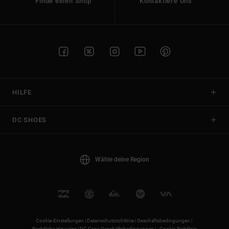
Finde einen Shop
Kontaktiere Uns
HILFE
DC SHOES
Wähle deine Region
Cookie-Einstellungen |
Datenschutzrichtlinie |
Geschäftsbedingungen |
Rechtliche Hinweise |
DC Crew Geschäftsbedingungen |
Cookie-Richtlinie