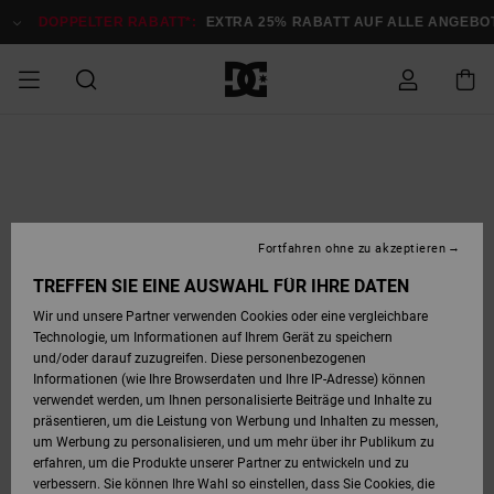
Direkt
zur
DOPPELTER RABATT*:
EXTRA 25% RABATT AUF ALLE ANGEB
Produktinformation
springen
DOPPELTER
SALE MÄNNER
ESSENTIALS
ESSENTIALS
ESSENTIALS
SKATE SHOP
SNOW SHOP FÜR
Auf meine
Schuhe
Schuhe
Sale Schuhe
Stag
Astrix
Neue Kollektio
Neue Kollektio
Caps & Hüte
Chelsea
Pixie
Neue Kollektio
Schneejacken
Court Graffik
Neue Kollektio
Neue Kollektio
Hüte & Caps
Skaterschuhe
Team
Schneejacken
Snowboard Boo
Snowboard Boo
Bestellung
RABATT
MÄNNER
zugreifen
SALE FRAUEN
HIGHLIGHTS
HIGHLIGHTS
SCHUHE
COMMUNITY
Sale Bekleidun
Snow
Sale Bekleidun
Court Graffik
Ducati
Skate
Sweatshirts
Mützen
Court Graffik
Astrix
Sneakers
Snowboardhos
Pure
Skate
T-Shirts
Mützen
Alle ansehen
Snowboardhos
Schneejacken
Snowboardjac
MÄNNER
SNOW SHOP FÜR
Fortfahren ohne zu akzeptieren
Versand
FRAUEN
SALE KINDER
SCHUHE
SCHUHE
BEKLEIDUNG
Accessoires
Sale Accessoi
Lynx
DC Command
Sneakers
T-shirts
Taschen &
Alle ansehen
DC Command
Skate
Alle ansehen
Stag
Babyschuhe
Sweatshirts &
Taschen
Snowboard Boo
Snowboardhos
Snowboardhos
TREFFEN SIE EINE AUSWAHL FÜR IHRE DATEN
FRAUEN
Rucksäcke
Hoodies
Retouren
Wir und unsere Partner verwenden Cookies oder eine vergleichbare
SNOW SHOP FÜR
Technologie, um Informationen auf Ihrem Gerät zu speichern
BEKLEIDUNG
KLEIDUNG
ACCESSOIRES
SALE SNOW
Sale Snow
Pure
Manteca
Sandalen
Hemden
Manteca
Sandalen
Sneakers
Alle ansehen
Winterschuhe
Alle ansehen
Mützen
KINDER
und/oder darauf zuzugreifen. Diese personenbezogenen
KINDER
Alle ansehen
Jacken & Mänt
Informationen (wie Ihre Browserdaten und Ihre IP-Adresse) können
Bezahlung
verwendet werden, um Ihnen personalisierte Beiträge und Inhalte zu
ACCESSOIRES
T-Shirts
Jacken & Mänt
Net
Construct
Winterschuhe
Jeans
Best Sellers
Snowboard Boo
Alle ansehen
Polarfleece &
Alle ansehen
präsentieren, um die Leistung von Werbung und Inhalten zu messen,
SKATE
Hemden
Softshells
um Werbung zu personalisieren, und um mehr über ihr Publikum zu
Geschenkkarte
erfahren, um die Produkte unserer Partner zu entwickeln und zu
Jacken & Mänt
Hoodies &
Alle ansehen
Ascend
Snowboard Boo
Jacken & Mänt
Unisex
verbessern. Sie können Ihre Wahl so einstellen, dass Sie Cookies, die
COURT GRAFFIK
Sweatshirts
Jeans & Hosen
Mützen