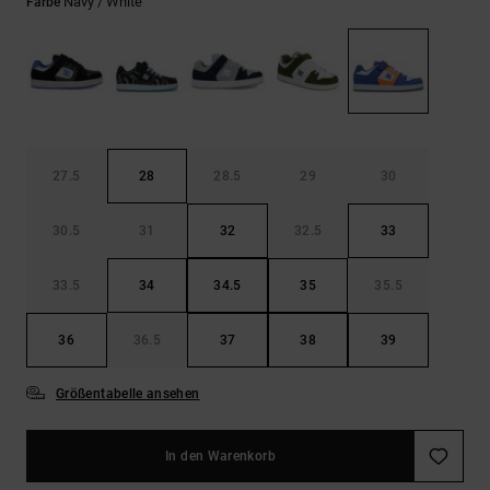
Kontaktformular.
Navy / White
Farbe
FAQ
ansehen
27.5
28
28.5
29
30
30.5
31
32
32.5
33
33.5
34
34.5
35
35.5
36
36.5
37
38
39
Größentabelle ansehen
In den Warenkorb