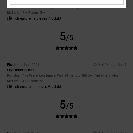
Original anzeigen - Français
Komfort
: 5
Preis-Leistungs-Verhältnis
: 5
Größe
: Perfekte Größe
/5
/5
Material
: 5
Farbe
: 5
/5
/5
Ich empfehle dieses Produkt
5
/5
Florian
1. Juni 2026
Verifizierter Kauf
Stylischer Schuh
Komfort
: 4
Preis-Leistungs-Verhältnis
: 5
Größe
: Perfekte Größe
/5
/5
Material
: 4
Farbe
: 5
/5
/5
Ich empfehle dieses Produkt
5
/5