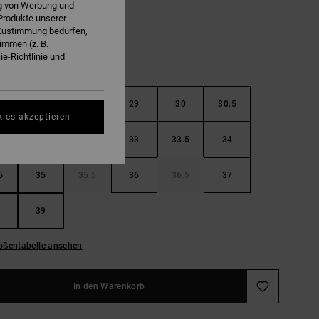
ng von Werbung und
Produkte unserer
r Zustimmung bedürfen,
immen (z. B.
e-Richtlinie
und
5
28
28.5
29
30
30.5
kies akzeptieren
32
32.5
33
33.5
34
5
35
35.5
36
36.5
37
39
ößentabelle ansehen
In den Warenkorb