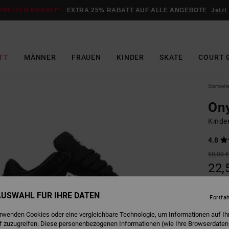
PPELTER RABATT*:
EXTRA 25% RABATT AUF ALLE ANGEBOTE
Jetzt
TT
MÄNNER
FRAUEN
KINDER
SKATE
COURT 
Startseit
On
Kinde
4.8
50,00 
22,
SALE
 AUSWAHL FÜR IHRE DATEN
DOPPE
Fortfa
erwenden Cookies oder eine vergleichbare Technologie, um Informationen auf Ih
f zuzugreifen. Diese personenbezogenen Informationen (wie Ihre Browserdaten
B
Farbe