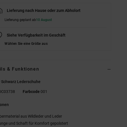
Lieferung nach Hause oder zum Abholort
Lieferung geplant ab
10 August
Siehe Verfügbarkeit im Geschäft
Wählen Sie eine Größe aus
ils & Funktionen
r Schwarz Lederschuhe
DC03738
Farbcode
001
ionen
bermaterial aus Wildleder und Leder
unge und Schaft für Komfort gepolstert