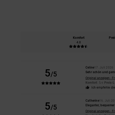
Komfort
Prei
4.8
Celine
17. Juli 2026
5
/5
Sehr schön und gem
Original anzeigen - F
Komfort
: 5
Preis-L
/5
Ich empfehle di
Catherine
16. Juli 2
5
/5
Eleganter, bequeme
Original anzeigen - F