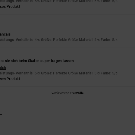
eistungs-Verhältnis
: 5
Größe
: Perfekte Größe
Material
: 5
Farbe
: 5
/5
/5
/5
eses Produkt
rançais
eistungs-Verhältnis
: 4
Größe
: Perfekte Größe
Material
: 4
Farbe
: 5
/5
/5
/5
ss sie sich beim Skaten super tragen lassen
utch
eistungs-Verhältnis
: 5
Größe
: Perfekte Größe
Material
: 5
Farbe
: 5
/5
/5
/5
eses Produkt
Verifiziert von
TrustVille
L