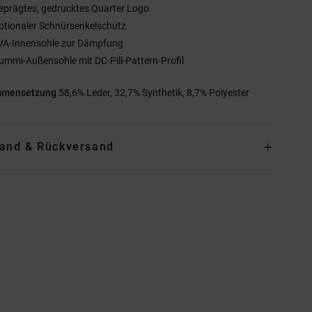
eprägtes, gedrucktes Quarter Logo
ptionaler Schnürsenkelschutz
VA-Innensohle zur Dämpfung
ummi-Außensohle mit DC-Pill-Pattern-Profil
mmensetzung
58,6% Leder, 32,7% Synthetik, 8,7% Polyester
and & Rückversand