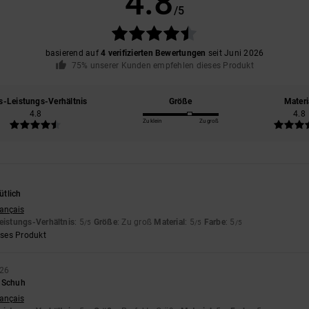
4.8
/5
basierend auf
4 verifizierten Bewertungen
seit Juni 2026
75% unserer Kunden empfehlen dieses Produkt
s-Leistungs-Verhältnis
Größe
Materi
4.8
4.8
Zu klein
Zu groß
ütlich
rançais
eistungs-Verhältnis
: 5
Größe
: Zu groß
Material
: 5
Farbe
: 5
/5
/5
/5
eses Produkt
026
r Schuh
rançais