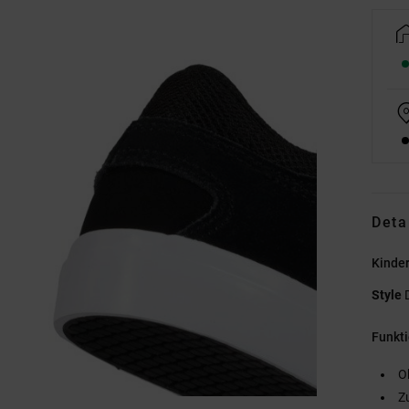
Deta
Kinde
Style
Funkt
O
Z