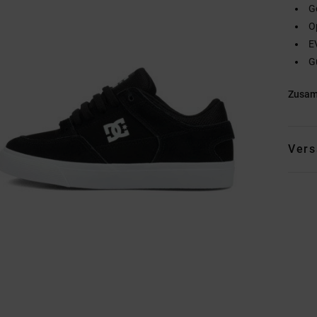
G
O
E
G
Zusa
Vers