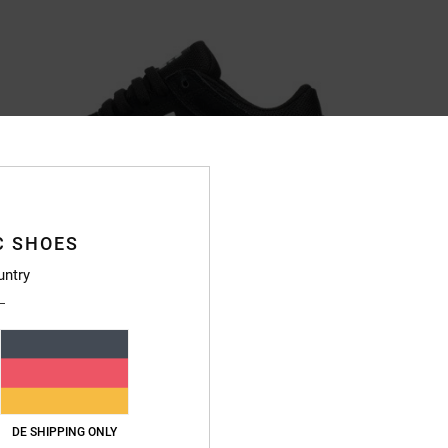
C SHOES
untry
DE SHIPPING ONLY