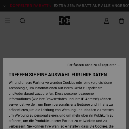
Direkt
zur
DOPPELTER RABATT*:
EXTRA 25% RABATT AUF ALLE ANGEBOTE
Produktinformation
springen
DOPPELTER
SALE MÄNNER
ESSENTIALS
ESSENTIALS
ESSENTIALS
SKATE SHOP
SNOW SHOP FÜR
Auf meine
Schuhe
Schuhe
Sale Schuhe
Stag
Astrix
Neue Kollektio
Neue Kollektio
Caps & Hüte
Chelsea
Pixie
Neue Kollektio
Schneejacken
Court Graffik
Neue Kollektio
Neue Kollektio
Hüte & Caps
Skaterschuhe
Team
Schneejacken
Snowboard Boo
Snowboard Boo
Bestellung
RABATT
MÄNNER
zugreifen
SALE FRAUEN
HIGHLIGHTS
HIGHLIGHTS
SCHUHE
COMMUNITY
Sale Bekleidun
Snow
Sale Bekleidun
Court Graffik
Ducati
Skate
Sweatshirts
Mützen
Court Graffik
Astrix
Sneakers
Snowboardhos
Pure
Skate
T-Shirts
Mützen
Alle ansehen
Snowboardhos
Schneejacken
Snowboardjac
MÄNNER
SNOW SHOP FÜR
Fortfahren ohne zu akzeptieren
Versand
FRAUEN
SALE KINDER
SCHUHE
SCHUHE
BEKLEIDUNG
Accessoires
Sale Accessoi
Lynx
DC Command
Sneakers
T-shirts
Taschen &
Alle ansehen
DC Command
Skate
Alle ansehen
Stag
Babyschuhe
Sweatshirts &
Taschen
Snowboard Boo
Snowboardhos
Snowboardhos
TREFFEN SIE EINE AUSWAHL FÜR IHRE DATEN
FRAUEN
Rucksäcke
Hoodies
Retouren
Wir und unsere Partner verwenden Cookies oder eine vergleichbare
SNOW SHOP FÜR
Technologie, um Informationen auf Ihrem Gerät zu speichern
BEKLEIDUNG
KLEIDUNG
ACCESSOIRES
SALE SNOW
Sale Snow
Pure
Manteca
Sandalen
Hemden
Manteca
Sandalen
Sneakers
Alle ansehen
Winterschuhe
Alle ansehen
Mützen
KINDER
und/oder darauf zuzugreifen. Diese personenbezogenen
KINDER
Alle ansehen
Jacken & Mänt
Informationen (wie Ihre Browserdaten und Ihre IP-Adresse) können
Bezahlung
verwendet werden, um Ihnen personalisierte Beiträge und Inhalte zu
ACCESSOIRES
T-Shirts
Jacken & Mänt
Net
Construct
Winterschuhe
Jeans
Best Sellers
Snowboard Boo
Alle ansehen
Polarfleece &
Alle ansehen
präsentieren, um die Leistung von Werbung und Inhalten zu messen,
SKATE
Hemden
Softshells
um Werbung zu personalisieren, und um mehr über ihr Publikum zu
Geschenkkarte
erfahren, um die Produkte unserer Partner zu entwickeln und zu
Jacken & Mänt
Hoodies &
Alle ansehen
Ascend
Snowboard Boo
Jacken & Mänt
Unisex
verbessern. Sie können Ihre Wahl so einstellen, dass Sie Cookies, die
COURT GRAFFIK
Sweatshirts
Jeans & Hosen
Mützen