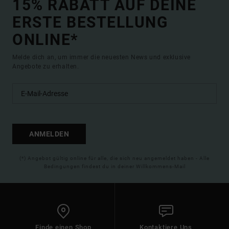
15% RABATT AUF DEINE
ERSTE BESTELLUNG
ONLINE*
Melde dich an, um immer die neuesten News und exklusive
Angebote zu erhalten.
ANMELDEN
(*) Angebot gültig online für alle, die sich neu angemeldet haben - Alle
Bedingungen findest du in deiner Willkommens-Mail
Finde einen Shop
Kontaktiere Uns