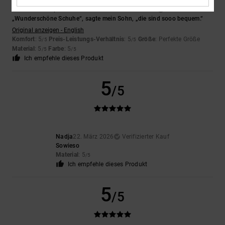
Rhiannon
12. April 2026
Verifizierter Kauf
„Wunderschöne Schuhe“, sagte mein Sohn, „die sind sooo bequem.“
Original anzeigen - English
Komfort
: 5
Preis-Leistungs-Verhältnis
: 5
Größe
: Perfekte Größe
/5
/5
Material
: 5
Farbe
: 5
/5
/5
Ich empfehle dieses Produkt
5
/5
Nadja
22. März 2026
Verifizierter Kauf
Sowieso
Material
: 5
/5
Ich empfehle dieses Produkt
5
/5