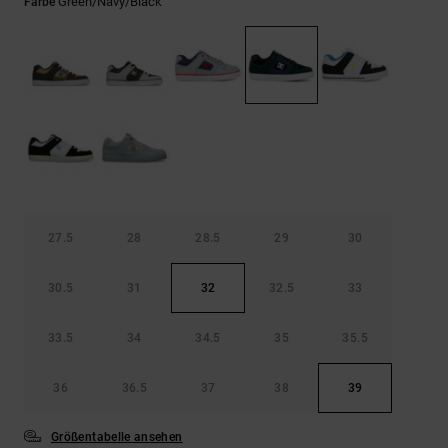
Kontaktformular.
Green/navy/black
Farbe
FAQ
ansehen
27.5
28
28.5
29
30
30.5
31
32
32.5
33
33.5
34
34.5
35
35.5
36
36.5
37
38
39
Größentabelle ansehen