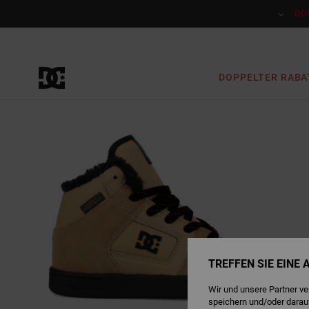
Direkt
zur
DO
Produktinformation
springen
DOPPELTER RABA
TREFFEN SIE EINE
Wir und unsere Partner v
speichern und/oder darau