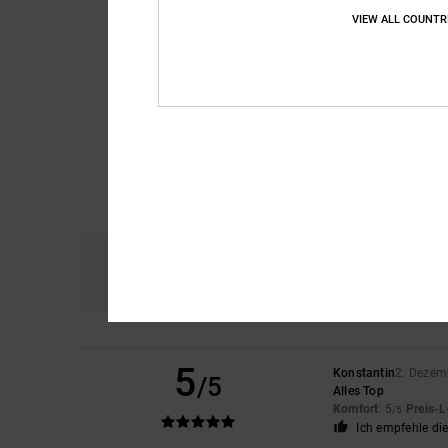
VIEW ALL COUNTR
Komfort
Prei
5.0
5
Konstantin
2. Dezem
/5
Alles Top
Komfort
: 5
Preis-L
/5
Ich empfehle di