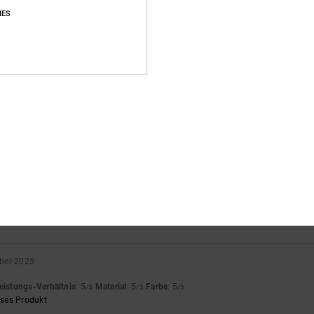
IES
Durchschnittliche Bewertung
5.0
/5
basierend auf
3 verifizierten Bewertungen
seit November 2025
67% unserer Kunden empfehlen dieses Produkt
s-Leistungs-Verhältnis
Größe
Materi
5.0
5.0
Zu klein
Zu groß
ber 2025
eistungs-Verhältnis
: 5
Material
: 5
Farbe
: 5
/5
/5
/5
eses Produkt