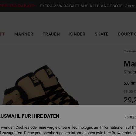
PPELTER RABATT*:
EXTRA 25% RABATT AUF ALLE ANGEBOTE
Jetzt
TT
MÄNNER
FRAUEN
KINDER
SKATE
COURT 
Startseit
Man
Kinde
5.0
65,00 
29,
SALE
 AUSWAHL FÜR IHRE DATEN
DOPPE
Fortfa
erwenden Cookies oder eine vergleichbare Technologie, um Informationen auf Ih
f zuzugreifen. Diese personenbezogenen Informationen (wie Ihre Browserdaten
T
Farbe