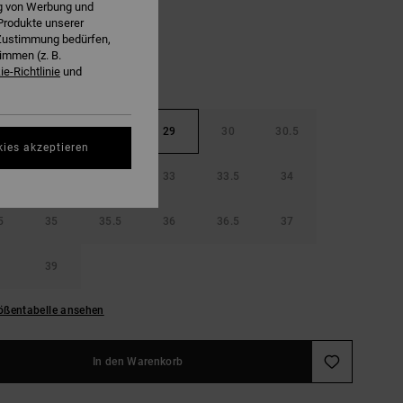
ng von Werbung und
Produkte unserer
r Zustimmung bedürfen,
immen (z. B.
e-Richtlinie
und
5
28
28.5
29
30
30.5
kies akzeptieren
32
32.5
33
33.5
34
5
35
35.5
36
36.5
37
39
ößentabelle ansehen
In den Warenkorb