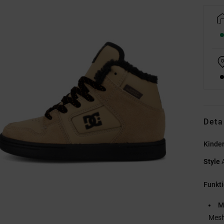
Deta
Kinde
Style
Funkt
M
Mes