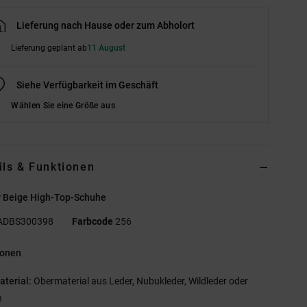
Lieferung nach Hause oder zum Abholort
Lieferung geplant ab
11 August
Siehe Verfügbarkeit im Geschäft
Wählen Sie eine Größe aus
ils & Funktionen
r Beige High-Top-Schuhe
ADBS300398
Farbcode
256
ionen
aterial:
Obermaterial aus Leder, Nubukleder, Wildleder oder
h