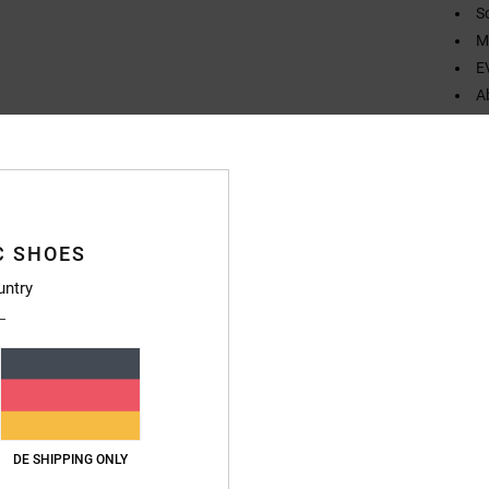
S
M
E
A
D
Zusa
C SHOES
Vers
untry
DE SHIPPING ONLY