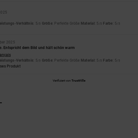
2025
eistungs-Verhältnis
: 5
Größe
: Perfekte Größe
Material
: 5
Farbe
: 5
/5
/5
/5
ber 2025
e. Entspricht dem Bild und hält schön warm
rançais
eistungs-Verhältnis
: 5
Größe
: Perfekte Größe
Material
: 5
Farbe
: 5
/5
/5
/5
eses Produkt
Verifiziert von
TrustVille
L