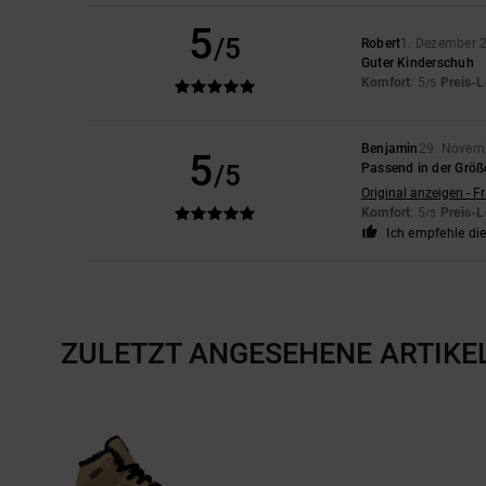
5
/5
Robert
1. Dezember 
Guter Kinderschuh
Komfort
: 5
Preis-L
/5
Benjamin
29. Novem
5
/5
Passend in der Größ
Original anzeigen - F
Komfort
: 5
Preis-L
/5
Ich empfehle di
ZULETZT ANGESEHENE ARTIKE