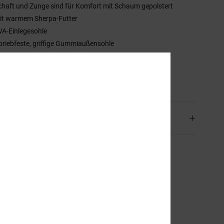
chaft und Zunge sind für Komfort mit Schaum gepolstert
it warmem Sherpa-Futter
VA-Einlegesohle
briebfeste, griffige Gummiaußensohle
Cs geschütztes Pill Pattern
mmensetzung
51.1% Leder, 48.9% Synthetikmaterial
and & Rückversand