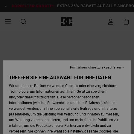
Direkt
zur
DOPPELTER RABATT*:
EXTRA 25% RABATT AUF ALLE ANGEB
Produktinformation
springen
DOPPELTER
SALE MÄNNER
ESSENTIALS
ESSENTIALS
ESSENTIALS
SKATE SHOP
SNOW SHOP FÜR
Auf meine
Schuhe
Schuhe
Sale Schuhe
Stag
Astrix
Neue Kollektio
Neue Kollektio
Caps & Hüte
Chelsea
Pixie
Neue Kollektio
Schneejacken
Court Graffik
Neue Kollektio
Neue Kollektio
Hüte & Caps
Skaterschuhe
Team
Schneejacken
Snowboard Boo
Snowboard Boo
Bestellung
RABATT
MÄNNER
zugreifen
SALE FRAUEN
HIGHLIGHTS
HIGHLIGHTS
SCHUHE
COMMUNITY
Sale Bekleidun
Snow
Sale Bekleidun
Court Graffik
Ducati
Skate
Sweatshirts
Mützen
Court Graffik
Astrix
Sneakers
Snowboardhos
Pure
Skate
T-Shirts
Mützen
Alle ansehen
Snowboardhos
Schneejacken
Snowboardjac
MÄNNER
SNOW SHOP FÜR
Fortfahren ohne zu akzeptieren
Versand
FRAUEN
SALE KINDER
SCHUHE
SCHUHE
BEKLEIDUNG
Accessoires
Sale Accessoi
Lynx
DC Command
Sneakers
T-shirts
Taschen &
Alle ansehen
DC Command
Skate
Alle ansehen
Stag
Babyschuhe
Sweatshirts &
Taschen
Snowboard Boo
Snowboardhos
Snowboardhos
TREFFEN SIE EINE AUSWAHL FÜR IHRE DATEN
FRAUEN
Rucksäcke
Hoodies
Retouren
Wir und unsere Partner verwenden Cookies oder eine vergleichbare
SNOW SHOP FÜR
Technologie, um Informationen auf Ihrem Gerät zu speichern
BEKLEIDUNG
KLEIDUNG
ACCESSOIRES
SALE SNOW
Sale Snow
Pure
Manteca
Sandalen
Hemden
Manteca
Sandalen
Sneakers
Alle ansehen
Winterschuhe
Alle ansehen
Mützen
KINDER
und/oder darauf zuzugreifen. Diese personenbezogenen
KINDER
Alle ansehen
Jacken & Mänt
Informationen (wie Ihre Browserdaten und Ihre IP-Adresse) können
Bezahlung
verwendet werden, um Ihnen personalisierte Beiträge und Inhalte zu
ACCESSOIRES
T-Shirts
Jacken & Mänt
Net
Construct
Winterschuhe
Jeans
Best Sellers
Snowboard Boo
Alle ansehen
Polarfleece &
Alle ansehen
präsentieren, um die Leistung von Werbung und Inhalten zu messen,
SKATE
Hemden
Softshells
um Werbung zu personalisieren, und um mehr über ihr Publikum zu
Geschenkkarte
erfahren, um die Produkte unserer Partner zu entwickeln und zu
Jacken & Mänt
Hoodies &
Alle ansehen
Ascend
Snowboard Boo
Jacken & Mänt
Unisex
verbessern. Sie können Ihre Wahl so einstellen, dass Sie Cookies, die
COURT GRAFFIK
Sweatshirts
Jeans & Hosen
Mützen