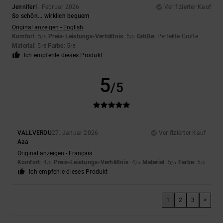
Jennifer
1. Februar 2026
Verifizierter Kauf
So schön... wirklich bequem
Original anzeigen - English
Komfort
: 5
Preis-Leistungs-Verhältnis
: 5
Größe
: Perfekte Größe
/5
/5
Material
: 5
Farbe
: 5
/5
/5
Ich empfehle dieses Produkt
5
/5
VALLVERDU
27. Januar 2026
Verifizierter Kauf
Aaa
Original anzeigen - Français
Komfort
: 4
Preis-Leistungs-Verhältnis
: 4
Material
: 5
Farbe
: 5
/5
/5
/5
/5
Ich empfehle dieses Produkt
1
2
3
>