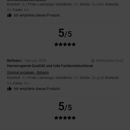
Komfort
: 4
Preis-Leistungs-Verhältnis
: 4
Größe
: Zu klein
Material
:
/5
/5
4
Farbe
: 4
/5
/5
Ich empfehle dieses Produkt
5
/5
Raffaela
3. Februar 2026
Verifizierter Kauf
Hervorragende Qualität und tolle Farbkombinationen
Original anzeigen - Italiano
Komfort
: 5
Preis-Leistungs-Verhältnis
: 5
Größe
: Zu groß
Material
:
/5
/5
5
Farbe
: 5
/5
/5
Ich empfehle dieses Produkt
5
/5