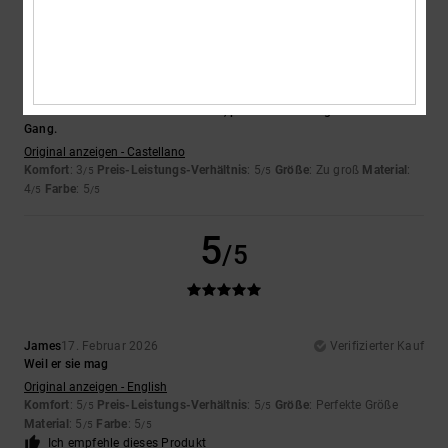
/5
Ester
18. Februar 2026
Verifizierter Kauf
Es ist wunderschön und hat viel Stil, passt aber nicht gut zu meinem
Gang.
Original anzeigen - Castellano
Komfort
: 3
Preis-Leistungs-Verhältnis
: 5
Größe
: Zu groß
Material
:
/5
/5
4
Farbe
: 5
/5
/5
5
/5
James
17. Februar 2026
Verifizierter Kauf
Weil er sie mag
Original anzeigen - English
Komfort
: 5
Preis-Leistungs-Verhältnis
: 5
Größe
: Perfekte Größe
/5
/5
Material
: 5
Farbe
: 5
/5
/5
Ich empfehle dieses Produkt