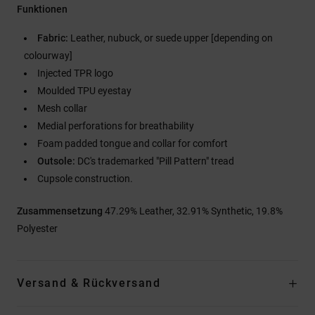
Funktionen
Fabric:
Leather, nubuck, or suede upper [depending on
colourway]
Injected TPR logo
Moulded TPU eyestay
Mesh collar
Medial perforations for breathability
Foam padded tongue and collar for comfort
Outsole:
DC's trademarked "Pill Pattern" tread
Cupsole construction.
Zusammensetzung
47.29% Leather, 32.91% Synthetic, 19.8%
Polyester
Versand & Rückversand