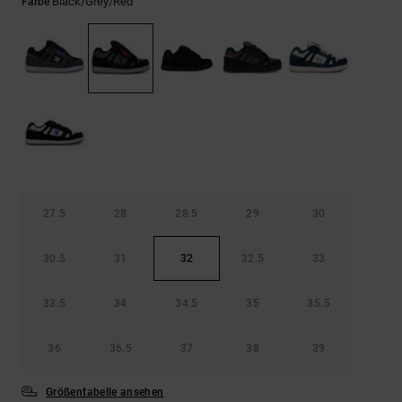
Kontaktformular.
Black/grey/red
Farbe
FAQ
ansehen
27.5
28
28.5
29
30
30.5
31
32
32.5
33
33.5
34
34.5
35
35.5
36
36.5
37
38
39
Größentabelle ansehen