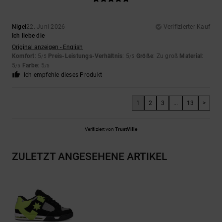
Nigel
22. Juni 2026
Verifizierter Kauf
Ich liebe die
Original anzeigen - English
Komfort
: 5
Preis-Leistungs-Verhältnis
: 5
Größe
: Zu groß
Material
:
/5
/5
5
Farbe
: 5
/5
/5
Ich empfehle dieses Produkt
1
2
3
...
13
>
Verifiziert von
TrustVille
ZULETZT ANGESEHENE ARTIKEL