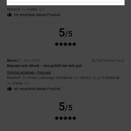
Komfort
: 5
Preis-Leistungs-Verhältnis
: 5
Größe
: Perfekte Größe
/5
/5
Material
: 5
Farbe
: 5
/5
/5
Ich empfehle dieses Produkt
5
/5
Bruno
27. Juni 2026
Verifizierter Kauf
Bequem und stilvoll – das gefällt mir sehr gut
Original anzeigen - Français
Komfort
: 5
Preis-Leistungs-Verhältnis
: 5
Größe
: Zu groß
Material
:
/5
/5
5
Farbe
: 5
/5
/5
Ich empfehle dieses Produkt
5
/5