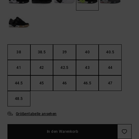
Kontaktformular.
FAQ
ansehen
38
38.5
39
40
40.5
41
42
42.5
43
44
44.5
45
46
46.5
47
48.5
Größentabelle ansehen
In den Warenkorb