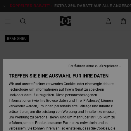
Direkt
zur
DOPPELTER RABATT*:
EXTRA 25% RABATT AUF ALLE ANGEB
Produktinformation
springen
DOPPELTER
BRANDNEU
SALE MÄNNER
ESSENTIALS
ESSENTIALS
ESSENTIALS
SKATE SHOP
SNOW SHOP FÜR
Auf meine
Schuhe
Schuhe
Sale Schuhe
Stag
Astrix
Neue Kollektio
Neue Kollektio
Caps & Hüte
Chelsea
Pixie
Neue Kollektio
Schneejacken
Court Graffik
Neue Kollektio
Neue Kollektio
Hüte & Caps
Skaterschuhe
Team
Schneejacken
Snowboard Boo
Snowboard Boo
Bestellung
RABATT
MÄNNER
zugreifen
SALE FRAUEN
HIGHLIGHTS
HIGHLIGHTS
SCHUHE
COMMUNITY
Sale Bekleidun
Snow
Sale Bekleidun
Court Graffik
Ducati
Skate
Sweatshirts
Mützen
Court Graffik
Astrix
Sneakers
Snowboardhos
Pure
Skate
T-Shirts
Mützen
Alle ansehen
Snowboardhos
Schneejacken
Snowboardjac
MÄNNER
SNOW SHOP FÜR
Fortfahren ohne zu akzeptieren
Versand
FRAUEN
SALE KINDER
SCHUHE
SCHUHE
BEKLEIDUNG
Accessoires
Sale Accessoi
Lynx
DC Command
Sneakers
T-shirts
Taschen &
Alle ansehen
DC Command
Skate
Alle ansehen
Stag
Babyschuhe
Sweatshirts &
Taschen
Snowboard Boo
Snowboardhos
Snowboardhos
TREFFEN SIE EINE AUSWAHL FÜR IHRE DATEN
FRAUEN
Rucksäcke
Hoodies
Retouren
Wir und unsere Partner verwenden Cookies oder eine vergleichbare
SNOW SHOP FÜR
Technologie, um Informationen auf Ihrem Gerät zu speichern
BEKLEIDUNG
KLEIDUNG
ACCESSOIRES
SALE SNOW
Sale Snow
Pure
Manteca
Sandalen
Hemden
Manteca
Sandalen
Sneakers
Alle ansehen
Winterschuhe
Alle ansehen
Mützen
KINDER
und/oder darauf zuzugreifen. Diese personenbezogenen
KINDER
Alle ansehen
Jacken & Mänt
Informationen (wie Ihre Browserdaten und Ihre IP-Adresse) können
Bezahlung
verwendet werden, um Ihnen personalisierte Beiträge und Inhalte zu
ACCESSOIRES
T-Shirts
Jacken & Mänt
Net
Construct
Winterschuhe
Jeans
Best Sellers
Snowboard Boo
Alle ansehen
Polarfleece &
Alle ansehen
präsentieren, um die Leistung von Werbung und Inhalten zu messen,
SKATE
Hemden
Softshells
um Werbung zu personalisieren, und um mehr über ihr Publikum zu
Geschenkkarte
erfahren, um die Produkte unserer Partner zu entwickeln und zu
Jacken & Mänt
Hoodies &
Alle ansehen
Ascend
Snowboard Boo
Jacken & Mänt
Unisex
verbessern. Sie können Ihre Wahl so einstellen, dass Sie Cookies, die
COURT GRAFFIK
Sweatshirts
Jeans & Hosen
Mützen