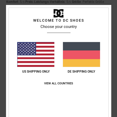
Komfort
: 5
Preis-Leistungs-Verhältnis
: 5
Größe
: Perfekte Größe
/5
/5
Material
: 5
Farbe
: 5
/5
/5
5
WELCOME TO DC SHOES
/5
Choose your country
Roxana
9. Juli 2026
Verifizierter Kauf
Ein sehr guter Preis
Original anzeigen - Castellano
Komfort
: 4
Preis-Leistungs-Verhältnis
: 5
Größe
: Perfekte Größe
/5
/5
Material
: 4
Farbe
: 5
/5
/5
US SHIPPING ONLY
DE SHIPPING ONLY
Ich empfehle dieses Produkt
VIEW ALL COUNTRIES
5
/5
Jorris
9. Juli 2026
Verifizierter Kauf