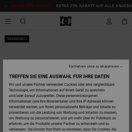
Direkt
zur
DOPPELTER RABATT*:
EXTRA 25% RABATT AUF ALLE ANGEB
Produktinformation
springen
DOPPELTER
BRANDNEU
SALE MÄNNER
ESSENTIALS
ESSENTIALS
ESSENTIALS
SKATE SHOP
SNOW SHOP FÜR
Auf meine
Schuhe
Schuhe
Sale Schuhe
Stag
Astrix
Neue Kollektio
Neue Kollektio
Caps & Hüte
Chelsea
Pixie
Neue Kollektio
Schneejacken
Court Graffik
Neue Kollektio
Neue Kollektio
Hüte & Caps
Skaterschuhe
Team
Schneejacken
Snowboard Boo
Snowboard Boo
Bestellung
RABATT
MÄNNER
zugreifen
SALE FRAUEN
HIGHLIGHTS
HIGHLIGHTS
SCHUHE
COMMUNITY
Sale Bekleidun
Snow
Sale Bekleidun
Court Graffik
Ducati
Skate
Sweatshirts
Mützen
Court Graffik
Astrix
Sneakers
Snowboardhos
Pure
Skate
T-Shirts
Mützen
Alle ansehen
Snowboardhos
Schneejacken
Snowboardjac
MÄNNER
SNOW SHOP FÜR
Fortfahren ohne zu akzeptieren
Versand
FRAUEN
SALE KINDER
SCHUHE
SCHUHE
BEKLEIDUNG
Accessoires
Sale Accessoi
Lynx
DC Command
Sneakers
T-shirts
Taschen &
Alle ansehen
DC Command
Skate
Alle ansehen
Stag
Babyschuhe
Sweatshirts &
Taschen
Snowboard Boo
Snowboardhos
Snowboardhos
TREFFEN SIE EINE AUSWAHL FÜR IHRE DATEN
FRAUEN
Rucksäcke
Hoodies
Retouren
Wir und unsere Partner verwenden Cookies oder eine vergleichbare
SNOW SHOP FÜR
Technologie, um Informationen auf Ihrem Gerät zu speichern
BEKLEIDUNG
KLEIDUNG
ACCESSOIRES
SALE SNOW
Sale Snow
Pure
Manteca
Sandalen
Hemden
Manteca
Sandalen
Sneakers
Alle ansehen
Winterschuhe
Alle ansehen
Mützen
KINDER
und/oder darauf zuzugreifen. Diese personenbezogenen
KINDER
Alle ansehen
Jacken & Mänt
Informationen (wie Ihre Browserdaten und Ihre IP-Adresse) können
Bezahlung
verwendet werden, um Ihnen personalisierte Beiträge und Inhalte zu
ACCESSOIRES
T-Shirts
Jacken & Mänt
Net
Construct
Winterschuhe
Jeans
Best Sellers
Snowboard Boo
Alle ansehen
Polarfleece &
Alle ansehen
präsentieren, um die Leistung von Werbung und Inhalten zu messen,
SKATE
Hemden
Softshells
um Werbung zu personalisieren, und um mehr über ihr Publikum zu
Geschenkkarte
erfahren, um die Produkte unserer Partner zu entwickeln und zu
Jacken & Mänt
Hoodies &
Alle ansehen
Ascend
Snowboard Boo
Jacken & Mänt
Unisex
verbessern. Sie können Ihre Wahl so einstellen, dass Sie Cookies, die
COURT GRAFFIK
Sweatshirts
Jeans & Hosen
Mützen