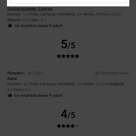
Wert auf
Original anzeigen - Français
Komfort
: 5
Preis-Leistungs-Verhältnis
: 5
Größe
: Perfekte Größe
/5
/5
Material
: 5
Farbe
: 4
/5
/5
Ich empfehle dieses Produkt
5
/5
Piyaporn
9. Juli 2026
Verifizierter Kauf
Super
Komfort
: 4
Preis-Leistungs-Verhältnis
: 4
Größe
: Zu groß
Material
:
/5
/5
4
Farbe
: 4
/5
/5
Ich empfehle dieses Produkt
4
/5