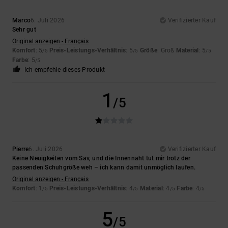
Marco
6. Juli 2026
Verifizierter Kauf
Sehr gut
Original anzeigen - Français
Komfort
: 5
Preis-Leistungs-Verhältnis
: 5
Größe
: Groß
Material
: 5
/5
/5
/5
Farbe
: 5
/5
Ich empfehle dieses Produkt
1
/5
Pierre
6. Juli 2026
Verifizierter Kauf
Keine Neuigkeiten vom Sav, und die Innennaht tut mir trotz der
passenden Schuhgröße weh – ich kann damit unmöglich laufen.
Original anzeigen - Français
Komfort
: 1
Preis-Leistungs-Verhältnis
: 4
Material
: 4
Farbe
: 4
/5
/5
/5
/5
5
/5