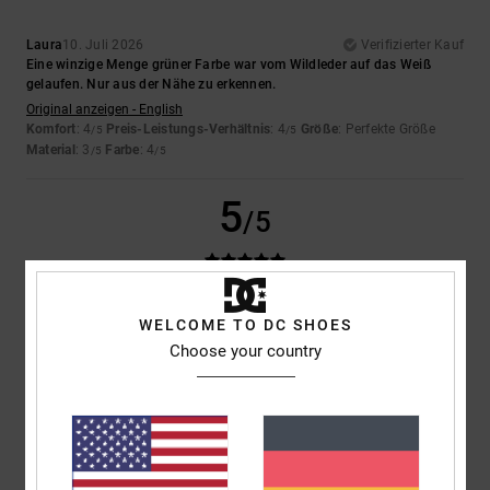
Laura
10. Juli 2026
Verifizierter Kauf
Eine winzige Menge grüner Farbe war vom Wildleder auf das Weiß
gelaufen. Nur aus der Nähe zu erkennen.
Original anzeigen - English
Komfort
: 4
Preis-Leistungs-Verhältnis
: 4
Größe
: Perfekte Größe
/5
/5
Material
: 3
Farbe
: 4
/5
/5
5
/5
Iwan
9. Juli 2026
Verifizierter Kauf
WELCOME TO DC SHOES
Schöne Schuhe
Choose your country
Original anzeigen - Dutch
Komfort
: 4
Preis-Leistungs-Verhältnis
: 5
Größe
: Perfekte Größe
/5
/5
Material
: 5
Farbe
: 5
/5
/5
Ich empfehle dieses Produkt