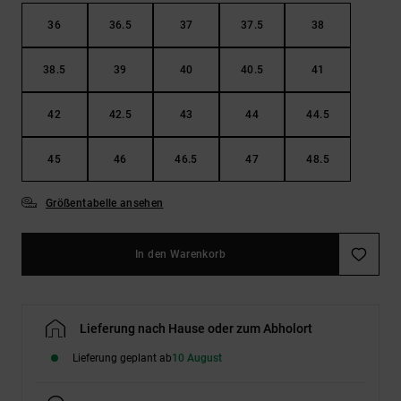
36
36.5
37
37.5
38
38.5
39
40
40.5
41
42
42.5
43
44
44.5
45
46
46.5
47
48.5
Größentabelle ansehen
In den Warenkorb
Lieferung nach Hause oder zum Abholort
Lieferung geplant ab
10 August