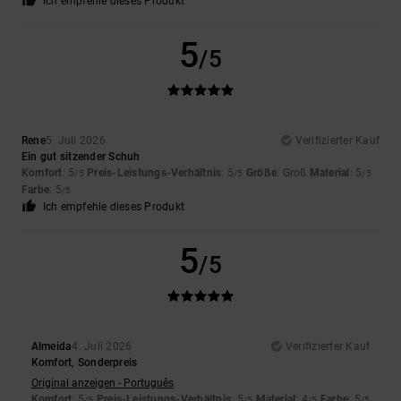
Ich empfehle dieses Produkt
5
/5
Rene
5. Juli 2026
Verifizierter Kauf
Ein gut sitzender Schuh
Komfort
: 5
Preis-Leistungs-Verhältnis
: 5
Größe
: Groß
Material
: 5
/5
/5
/5
Farbe
: 5
/5
Ich empfehle dieses Produkt
5
/5
Almeida
4. Juli 2026
Verifizierter Kauf
Komfort, Sonderpreis
Original anzeigen - Português
Komfort
: 5
Preis-Leistungs-Verhältnis
: 5
Material
: 4
Farbe
: 5
/5
/5
/5
/5