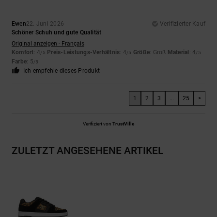
Ewen
22. Juni 2026
Verifizierter Kauf
Schöner Schuh und gute Qualität
Original anzeigen - Français
Komfort
: 4
Preis-Leistungs-Verhältnis
: 4
Größe
: Groß
Material
: 4
/5
/5
/5
Farbe
: 5
/5
Ich empfehle dieses Produkt
1
2
3
...
25
>
Verifiziert von
TrustVille
ZULETZT ANGESEHENE ARTIKEL