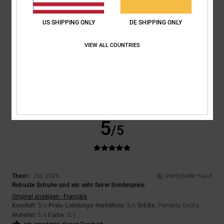
5
/5
US SHIPPING ONLY
DE SHIPPING ONLY
VIEW ALL COUNTRIES
Encarnacion
6. Juli 2026
Verifizierter Kauf
Sehr schönes Design
Original anzeigen - Français
Komfort
: 4
Preis-Leistungs-Verhältnis
: 5
Größe
: Perfekte Größe
/5
/5
Material
: 4
Farbe
: 5
/5
/5
Ich empfehle dieses Produkt
5
/5
Theo
6. Juli 2026
Verifizierter Kauf
Robuste Schuhe und ein sehr fairer Sonderpreis
Original anzeigen - Français
Komfort
: 5
Preis-Leistungs-Verhältnis
: 5
Größe
: Perfekte Größe
/5
/5
Material
: 5
Farbe
: 5
/5
/5