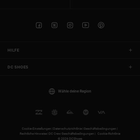
HILFE
DC SHOES
Wähle deine Region
Cookie-Einstellungen |
Datenschutzrichtlinie |
Geschäftsbedingungen |
Rechtliche Hinweise |
DC Crew Geschäftsbedingungen |
Cookie-Richtlinie
© 2026 DCShoes