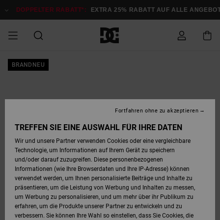
Direkt
zur
DOPPELTER RABATT*:
EXTRA 25% RABATT AUF ALLE ANGEB
Produktinformation
springen
DOPPELTER
BRANDNEU
SALE MÄNNER
ESSENTIALS
ESSENTIALS
ESSENTIALS
SKATE SHOP
SNOW SHOP FÜR
Auf meine
Schuhe
Schuhe
Sale Schuhe
Stag
Astrix
Neue Kollektio
Neue Kollektio
Caps & Hüte
Chelsea
Pixie
Neue Kollektio
Schneejacken
Court Graffik
Neue Kollektio
Neue Kollektio
Hüte & Caps
Skaterschuhe
Team
Schneejacken
Snowboard Boo
Snowboard Boo
Bestellung
RABATT
MÄNNER
zugreifen
SALE FRAUEN
HIGHLIGHTS
HIGHLIGHTS
SCHUHE
COMMUNITY
Sale Bekleidun
Snow
Sale Bekleidun
Court Graffik
Ducati
Skate
Sweatshirts
Mützen
Court Graffik
Astrix
Sneakers
Snowboardhos
Pure
Skate
T-Shirts
Mützen
Alle ansehen
Snowboardhos
Schneejacken
Snowboardjac
MÄNNER
SNOW SHOP FÜR
Fortfahren ohne zu akzeptieren
Versand
FRAUEN
SALE KINDER
SCHUHE
SCHUHE
BEKLEIDUNG
Accessoires
Sale Accessoi
Lynx
DC Command
Sneakers
T-shirts
Taschen &
Alle ansehen
DC Command
Skate
Alle ansehen
Stag
Babyschuhe
Sweatshirts &
Taschen
Snowboard Boo
Snowboardhos
Snowboardhos
TREFFEN SIE EINE AUSWAHL FÜR IHRE DATEN
FRAUEN
Rucksäcke
Hoodies
Retouren
Wir und unsere Partner verwenden Cookies oder eine vergleichbare
SNOW SHOP FÜR
Technologie, um Informationen auf Ihrem Gerät zu speichern
BEKLEIDUNG
KLEIDUNG
ACCESSOIRES
SALE SNOW
Sale Snow
Pure
Manteca
Sandalen
Hemden
Manteca
Sandalen
Sneakers
Alle ansehen
Winterschuhe
Alle ansehen
Mützen
KINDER
und/oder darauf zuzugreifen. Diese personenbezogenen
KINDER
Alle ansehen
Jacken & Mänt
Informationen (wie Ihre Browserdaten und Ihre IP-Adresse) können
Bezahlung
verwendet werden, um Ihnen personalisierte Beiträge und Inhalte zu
ACCESSOIRES
T-Shirts
Jacken & Mänt
Net
Construct
Winterschuhe
Jeans
Best Sellers
Snowboard Boo
Alle ansehen
Polarfleece &
Alle ansehen
präsentieren, um die Leistung von Werbung und Inhalten zu messen,
SKATE
Hemden
Softshells
um Werbung zu personalisieren, und um mehr über ihr Publikum zu
Geschenkkarte
erfahren, um die Produkte unserer Partner zu entwickeln und zu
Jacken & Mänt
Hoodies &
Alle ansehen
Ascend
Snowboard Boo
Jacken & Mänt
Unisex
verbessern. Sie können Ihre Wahl so einstellen, dass Sie Cookies, die
COURT GRAFFIK
Sweatshirts
Jeans & Hosen
Mützen