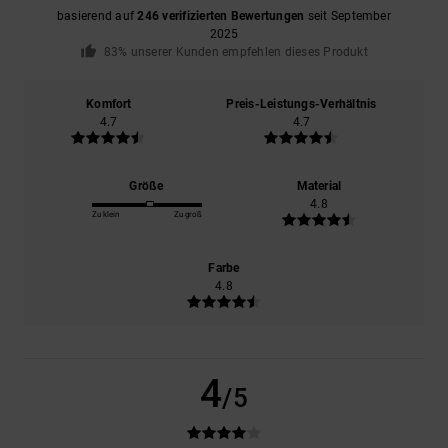
basierend auf
246 verifizierten Bewertungen
seit September
2025
83% unserer Kunden empfehlen dieses Produkt
Komfort
Preis-Leistungs-Verhältnis
4.7
4.7
Größe
Material
4.8
Zu klein
Zu groß
Farbe
4.8
4
/5