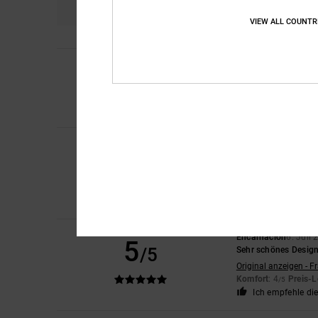
VIEW ALL COUNTR
4
Laura
10. Juli 2026
/5
Eine winzige Menge 
Original anzeigen - E
Komfort
: 4
Preis-L
/5
Iwan
9. Juli 2026
5
/5
Schöne Schuhe
Original anzeigen - D
Komfort
: 4
Preis-L
/5
Ich empfehle di
Encarnacion
6. Juli
5
/5
Sehr schönes Desig
Original anzeigen - F
Komfort
: 4
Preis-L
/5
Ich empfehle di