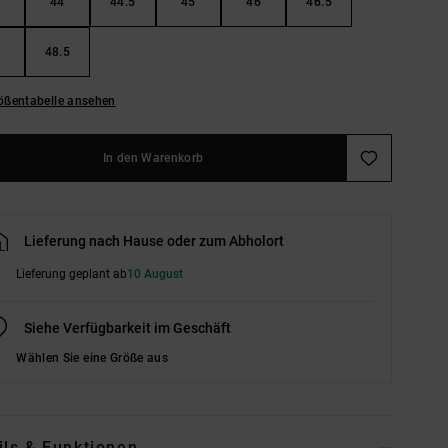
44
44.5
45
46
46.5
48.5
ößentabelle ansehen
In den Warenkorb
Lieferung nach Hause oder zum Abholort
Lieferung geplant ab
10 August
Siehe Verfügbarkeit im Geschäft
Wählen Sie eine Größe aus
ils & Funktionen