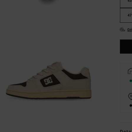
43
47
Gr
Deta