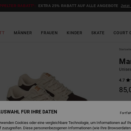
PPELTER RABATT*:
EXTRA 25% RABATT AUF ALLE ANGEBOTE
Jetzt
TT
MÄNNER
FRAUEN
KINDER
SKATE
COURT 
Startseit
Ma
Unise
4.7
85,
Farbe
 AUSWAHL FÜR IHRE DATEN
Fortfa
erwenden Cookies oder eine vergleichbare Technologie, um Informationen auf Ih
f zuzugreifen. Diese personenbezogenen Informationen (wie Ihre Browserdaten