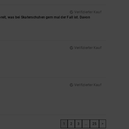
Verifizierter Kauf
breit, was bei Skaterschuhen gern mal der Fall ist. Davon
Verifizierter Kauf
Verifizierter Kauf
1
2
3
...
25
>