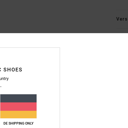
Vers
Durchschnittliche Bewertung
C SHOES
4.7
untry
/5
basierend auf
246 verifizierten Bewertungen
seit September 2025
83% unserer Kunden empfehlen dieses Produkt
s-Leistungs-Verhältnis
Größe
Materi
DE SHIPPING ONLY
4.7
4.8