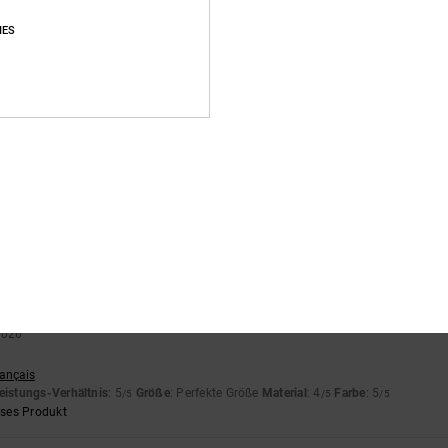
Zu klein
Zu groß
IES
grüner Farbe war vom Wildleder auf das Weiß gelaufen. Nur aus der Nähe zu er
nglish
eistungs-Verhältnis
: 4
Größe
: Perfekte Größe
Material
: 3
Farbe
: 4
/5
/5
/5
utch
eistungs-Verhältnis
: 5
Größe
: Perfekte Größe
Material
: 5
Farbe
: 5
/5
/5
/5
eses Produkt
 2026
n
rançais
eistungs-Verhältnis
: 5
Größe
: Perfekte Größe
Material
: 4
Farbe
: 5
/5
/5
/5
eses Produkt