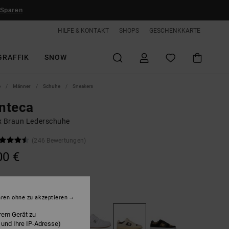
 Sparen
HILFE & KONTAKT
SHOPS
GESCHENKKARTE
GRAFFIK
SNOW
e
Männer
Schuhe
Sneakers
nteca
x Braun Lederschuhe
(246 Bewertungen)
00 €
Oatmeal
hren ohne zu akzeptieren
rem Gerät zu
 und Ihre IP-Adresse)