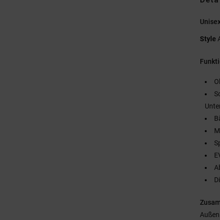
Unise
Style
Funkt
O
S
Unte
B
M
S
E
A
D
Zusa
Außen