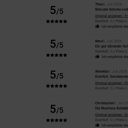
Theo
6. Juli 2026
5
/5
Robuste Schuhe und 
Original anzeigen - F
Komfort
: 5
Preis-L
/5
Ich empfehle di
5
Rene
5. Juli 2026
/5
Ein gut sitzender S
Komfort
: 5
Preis-L
/5
Ich empfehle di
5
Almeida
4. Juli 2026
/5
Komfort, Sonderprei
Original anzeigen - P
Komfort
: 5
Preis-L
/5
Christopher
4. Juli 
5
/5
Die Manteca-Kollekti
Original anzeigen - E
Komfort
: 5
Preis-L
/5
Ich empfehle di