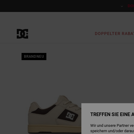
Direkt
zur
DO
Produktinformation
springen
DOPPELTER RABA
BRANDNEU
TREFFEN SIE EINE
Wir und unsere Partner v
speichern und/oder darau