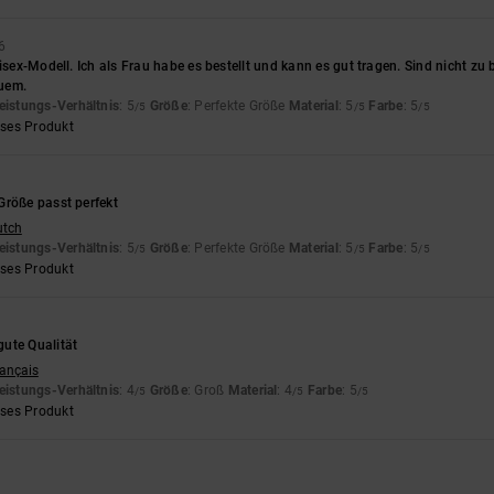
6
nisex-Modell. Ich als Frau habe es bestellt und kann es gut tragen. Sind nicht zu 
uem.
eistungs-Verhältnis
: 5
Größe
: Perfekte Größe
Material
: 5
Farbe
: 5
/5
/5
/5
eses Produkt
Größe passt perfekt
utch
eistungs-Verhältnis
: 5
Größe
: Perfekte Größe
Material
: 5
Farbe
: 5
/5
/5
/5
eses Produkt
ute Qualität
rançais
eistungs-Verhältnis
: 4
Größe
: Groß
Material
: 4
Farbe
: 5
/5
/5
/5
eses Produkt