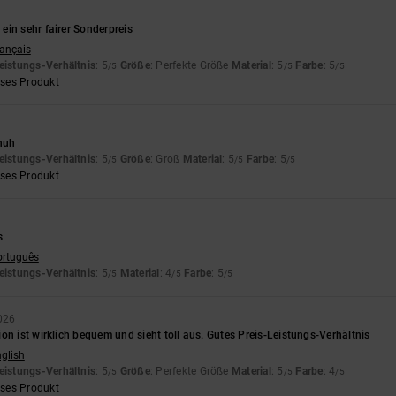
ein sehr fairer Sonderpreis
rançais
eistungs-Verhältnis
: 5
Größe
: Perfekte Größe
Material
: 5
Farbe
: 5
/5
/5
/5
eses Produkt
chuh
eistungs-Verhältnis
: 5
Größe
: Groß
Material
: 5
Farbe
: 5
/5
/5
/5
eses Produkt
s
ortuguês
eistungs-Verhältnis
: 5
Material
: 4
Farbe
: 5
/5
/5
/5
2026
on ist wirklich bequem und sieht toll aus. Gutes Preis-Leistungs-Verhältnis
nglish
eistungs-Verhältnis
: 5
Größe
: Perfekte Größe
Material
: 5
Farbe
: 4
/5
/5
/5
eses Produkt