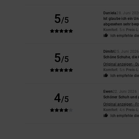
Daniela
28. Juni 202
5
/5
Ist glaube ich ein U
abgesehen sehr beq
Komfort
: 5
Preis-L
/5
Ich empfehle di
Dimitri
25. Juni 2026
5
/5
Schöne Schuhe, die 
Original anzeigen - D
Komfort
: 5
Preis-L
/5
Ich empfehle di
Ewen
22. Juni 2026
4
/5
Schöner Schuh und g
Original anzeigen - F
Komfort
: 4
Preis-L
/5
Ich empfehle di