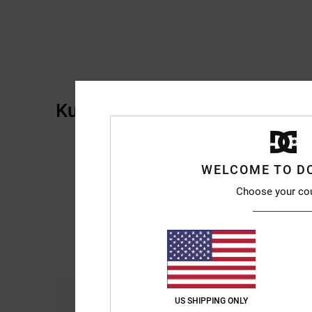
Kundenbewertungen
WELCOME TO D
Choose your co
Komfort
Prei
US SHIPPING ONLY
4.7