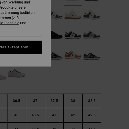
ng von Werbung und
Produkte unserer
r Zustimmung bedürfen,
immen (z. B.
e-Richtlinie
und
kies akzeptieren
36.5
37
37.5
38
38.5
40
40.5
41
42
42.5