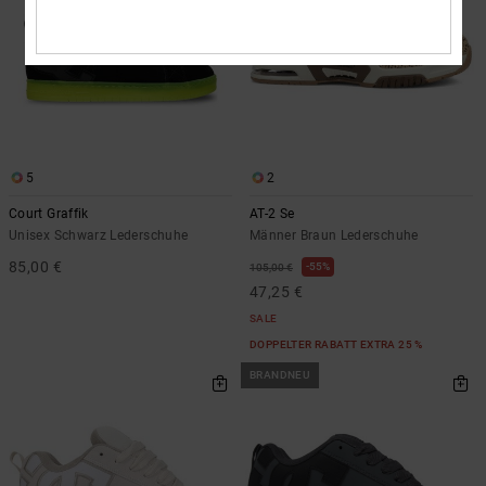
5
2
Court Graffik
AT-2 Se
Unisex Schwarz Lederschuhe
Männer Braun Lederschuhe
85,00 €
55%
105,00 €
47,25 €
SALE
DOPPELTER RABATT EXTRA 25 %
BRANDNEU