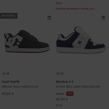
SALE
DOPPELTER RABATT EXTRA 25 %
BRANDNEU
10
10
Court Graffik
Manteca 4 S
Männer Grau Lederschuhe
Unisex Blau Leder-Skate-Schuhe
85,00 €
55%
90,00 €
40,50 €
SALE