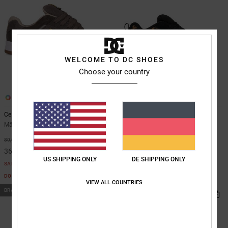
WELCOME TO DC SHOES
Choose your country
9
14
Central
Court Graffik
Männer Grün Lederschuhe
Unisex Braun Lederschuhe
90,00 €
55%
80,00 €
36,00 €
US SHIPPING ONLY
DE SHIPPING ONLY
SALE
DOPPELTER RABATT EXTRA 25 %
VIEW ALL COUNTRIES
BRANDNEU