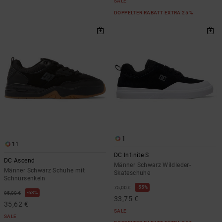
SALE
DOPPELTER RABATT EXTRA 25 %
1
11
DC Infinite S
DC Ascend
Männer Schwarz Wildleder-
Männer Schwarz Schuhe mit
Skateschuhe
Schnürsenkeln
55%
75,00 €
63%
95,00 €
33,75 €
35,62 €
SALE
SALE