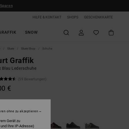
 Sparen
HILFE & KONTAKT
SHOPS
GESCHENKKARTE
GRAFFIK
SNOW
e
Skate
Skate Shop
Schuhe
rt Graffik
x Blau Lederschuhe
(59 Bewertungen)
00 €
ark Navy
hren ohne zu akzeptieren
rem Gerät zu
 und Ihre IP-Adresse)