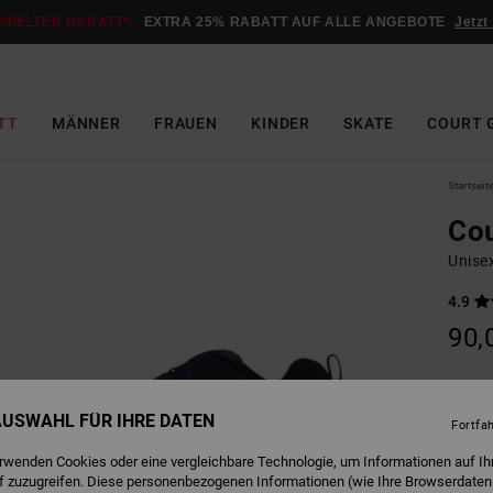
PPELTER RABATT*:
EXTRA 25% RABATT AUF ALLE ANGEBOTE
Jetzt
TT
MÄNNER
FRAUEN
KINDER
SKATE
COURT 
Startseit
Cou
Unise
4.9
90,
D
Farbe
 AUSWAHL FÜR IHRE DATEN
Fortfa
erwenden Cookies oder eine vergleichbare Technologie, um Informationen auf Ih
f zuzugreifen. Diese personenbezogenen Informationen (wie Ihre Browserdaten