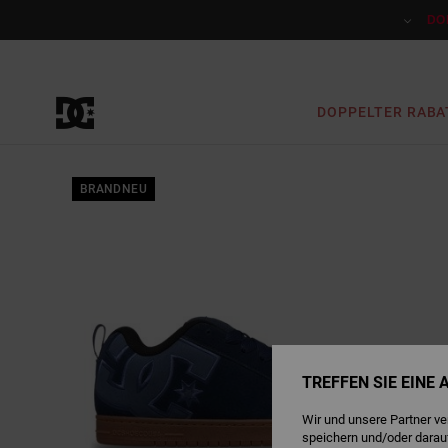
Direkt
zur
DO
Produktinformation
springen
DOPPELTER RABA
BRANDNEU
TREFFEN SIE EINE
Wir und unsere Partner v
speichern und/oder darau