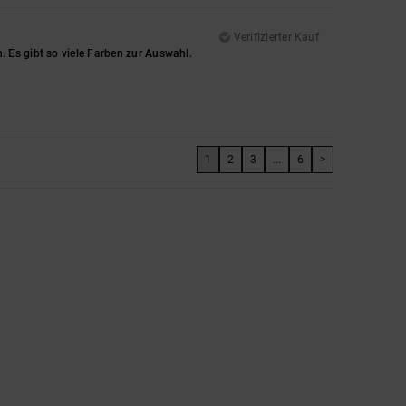
Verifizierter Kauf
 Es gibt so viele Farben zur Auswahl.
1
2
3
...
6
>