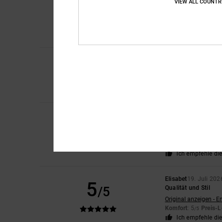
5
VIEW ALL COUNTR
/5
Qualität!
Original anzeigen - E
Komfort
: 5
Preis-L
/5
Ich empfehle di
4
CLAIRE
22. Juli 202
/5
Schöne Turnschuhe, 
Original anzeigen - E
Komfort
: 3
Preis-L
/5
Christelle
21. Juli 20
5
/5
Genau wie das perfe
Original anzeigen - F
Material
: 5
/5
Ich empfehle di
Elisabet
19. Juli 202
5
/5
Qualität und Stil
Original anzeigen - E
Komfort
: 5
Preis-L
/5
Ich empfehle di