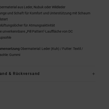
bermaterial aus Leder, Nubuk oder Wildleder
unge und Schaft für Komfort und Unterstützung mit Schaum
lstert
elüftungslöcher für Atmungsaktivität
ie unverkennbare „Pill Pattern"-Lauffläche von DC
upsohle
mmensetzung
Obermaterial: Leder (Kuh) / Futter: Textil /
sohle: Gummi
and & Rückversand