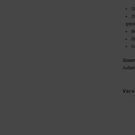
O
Z
gepo
B
D
C
Zusa
Außen
Vers