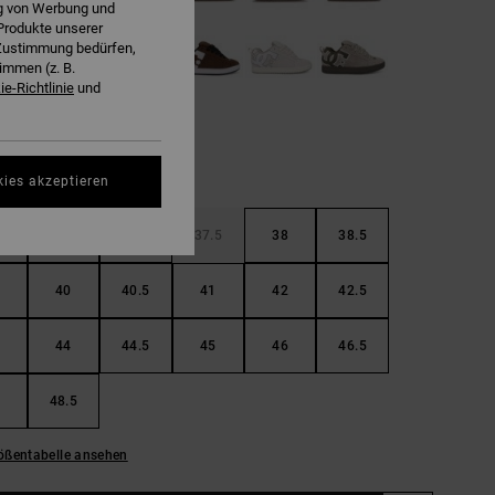
ng von Werbung und
Produkte unserer
r Zustimmung bedürfen,
immen (z. B.
e-Richtlinie
und
kies akzeptieren
36.5
37
37.5
38
38.5
40
40.5
41
42
42.5
44
44.5
45
46
46.5
48.5
ößentabelle ansehen