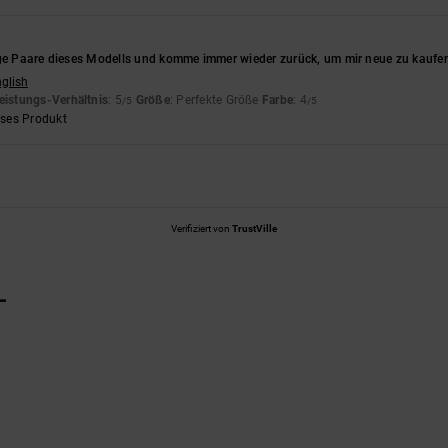
ige Paare dieses Modells und komme immer wieder zurück, um mir neue zu kaufen.
nglish
eistungs-Verhältnis
: 5
Größe
: Perfekte Größe
Farbe
: 4
/5
/5
eses Produkt
Verifiziert von
TrustVille
L