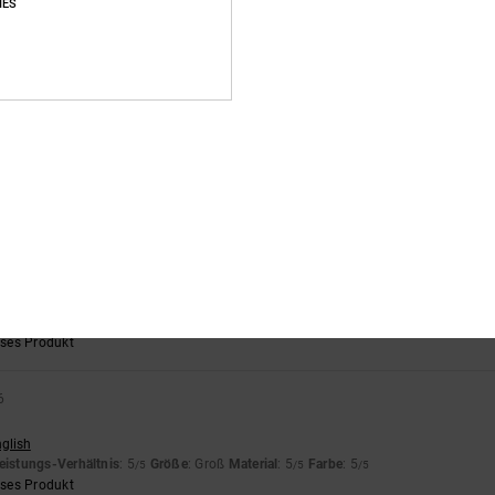
IES
nglish
eistungs-Verhältnis
: 5
Größe
: Perfekte Größe
Material
: 5
Farbe
: 5
/5
/5
/5
eses Produkt
6
fallen aber klein aus
nglish
eistungs-Verhältnis
: 3
Größe
: Zu klein
Material
: 4
Farbe
: 5
/5
/5
/5
26
kte Foto
rançais
eses Produkt
6
nglish
eistungs-Verhältnis
: 5
Größe
: Groß
Material
: 5
Farbe
: 5
/5
/5
/5
eses Produkt