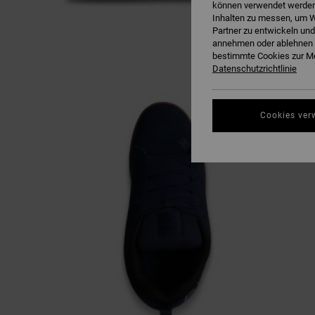
können verwendet werden,
Inhalten zu messen, um W
Partner zu entwickeln und
annehmen oder ablehnen o
bestimmte Cookies zur Me
Datenschutzrichtlinie
Cookies ver