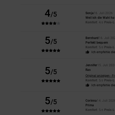
4
/5
Sonja
16. Juli 2026
Weil ich die Wahl hat
Komfort
: 4
Preis-L
/5
5
Bernhard
16. Juli 20
/5
Perfekt bequem
Komfort
: 5
Preis-L
/5
Ich empfehle di
Jennifer
15. Juli 202
5
/5
Ras
Original anzeigen - F
Komfort
: 5
Preis-L
/5
Ich empfehle di
5
/5
Corinna
14. Juli 202
Prima
Komfort
: 5
Preis-L
/5