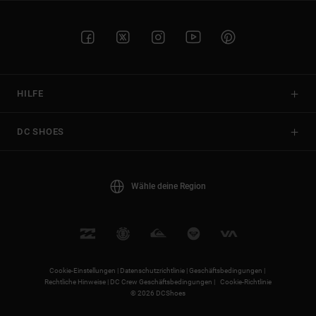
HILFE
DC SHOES
Wähle deine Region
Cookie-Einstellungen |
Datenschutzrichtlinie |
Geschäftsbedingungen |
Rechtliche Hinweise |
DC Crew Geschäftsbedingungen |
Cookie-Richtlinie
© 2026 DCShoes