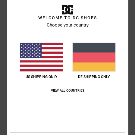
Material
: 5
Farbe
: 5
/5
/5
Ich empfehle dieses Produkt
WELCOME TO DC SHOES
4
Choose your country
/5
CLAIRE
22. Juli 2026
Verifizierter Kauf
Schöne Turnschuhe, fallen aber klein aus
Original anzeigen - English
Komfort
: 3
Preis-Leistungs-Verhältnis
: 3
Größe
: Zu klein
Material
:
/5
/5
US SHIPPING ONLY
DE SHIPPING ONLY
4
Farbe
: 5
/5
/5
VIEW ALL COUNTRIES
5
/5
Christelle
21. Juli 2026
Verifizierter Kauf
Genau wie das perfekte Foto