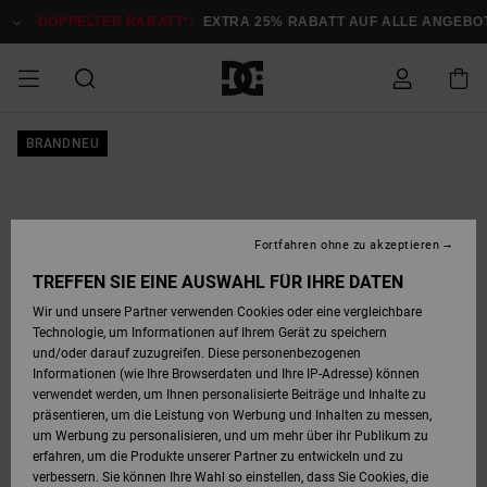
Direkt
zur
DOPPELTER RABATT*:
EXTRA 25% RABATT AUF ALLE ANGEBOTE
Produktinformation
springen
DOPPELTER
BRANDNEU
SALE MÄNNER
ESSENTIALS
ESSENTIALS
ESSENTIALS
SKATE SHOP
SNOW SHOP FÜR
Auf meine
Schuhe
Schuhe
Sale Schuhe
Stag
Astrix
Neue Kollektio
Neue Kollektio
Caps & Hüte
Chelsea
Pixie
Neue Kollektio
Schneejacken
Court Graffik
Neue Kollektio
Neue Kollektio
Hüte & Caps
Skaterschuhe
Team
Schneejacken
Snowboard Boo
Snowboard Boo
Bestellung
RABATT
MÄNNER
zugreifen
SALE FRAUEN
HIGHLIGHTS
HIGHLIGHTS
SCHUHE
COMMUNITY
Sale Bekleidun
Snow
Sale Bekleidun
Court Graffik
Ducati
Skate
Sweatshirts
Mützen
Court Graffik
Astrix
Sneakers
Snowboardhos
Pure
Skate
T-Shirts
Mützen
Alle ansehen
Snowboardhos
Schneejacken
Snowboardjac
MÄNNER
SNOW SHOP FÜR
Fortfahren ohne zu akzeptieren
Versand
FRAUEN
SALE KINDER
SCHUHE
SCHUHE
BEKLEIDUNG
Accessoires
Sale Accessoi
Lynx
DC Command
Sneakers
T-shirts
Taschen &
Alle ansehen
DC Command
Skate
Alle ansehen
Stag
Babyschuhe
Sweatshirts &
Taschen
Snowboard Boo
Snowboardhos
Snowboardhos
TREFFEN SIE EINE AUSWAHL FÜR IHRE DATEN
FRAUEN
Rucksäcke
Hoodies
Retouren
Wir und unsere Partner verwenden Cookies oder eine vergleichbare
SNOW SHOP FÜR
Technologie, um Informationen auf Ihrem Gerät zu speichern
BEKLEIDUNG
KLEIDUNG
ACCESSOIRES
SALE SNOW
Sale Snow
Pure
Manteca
Sandalen
Hemden
Manteca
Sandalen
Sneakers
Alle ansehen
Winterschuhe
Alle ansehen
Mützen
KINDER
und/oder darauf zuzugreifen. Diese personenbezogenen
KINDER
Alle ansehen
Jacken & Mänt
Informationen (wie Ihre Browserdaten und Ihre IP-Adresse) können
Bezahlung
verwendet werden, um Ihnen personalisierte Beiträge und Inhalte zu
ACCESSOIRES
T-Shirts
Jacken & Mänt
Net
Construct
Winterschuhe
Jeans
Best Sellers
Snowboard Boo
Alle ansehen
Polarfleece &
Alle ansehen
präsentieren, um die Leistung von Werbung und Inhalten zu messen,
SKATE
Hemden
Softshells
um Werbung zu personalisieren, und um mehr über ihr Publikum zu
Geschenkkarte
erfahren, um die Produkte unserer Partner zu entwickeln und zu
Jacken & Mänt
Hoodies &
Alle ansehen
Ascend
Snowboard Boo
Jacken & Mänt
Unisex
verbessern. Sie können Ihre Wahl so einstellen, dass Sie Cookies, die
COURT GRAFFIK
Sweatshirts
Jeans & Hosen
Mützen