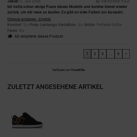
Jakub
12. Juli 2026
Verifizierter Kauf
Ich hatte schon einige Paare dieses Modells und komme immer wieder
zurück, um mir neue zu kaufen. Es gibt so viele Farben zur Auswahl.
Original anzeigen - English
Komfort
: 5
Preis-Leistungs-Verhältnis
: 5
Größe
: Perfekte Größe
/5
/5
Farbe
: 4
/5
Ich empfehle dieses Produkt
1
2
3
...
6
>
Verifiziert von
TrustVille
ZULETZT ANGESEHENE ARTIKEL