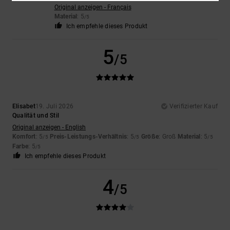
Original anzeigen - Français
Material
: 5
/5
Ich empfehle dieses Produkt
5
/5
Elisabet
19. Juli 2026
Verifizierter Kauf
Qualität und Stil
Original anzeigen - English
Komfort
: 5
Preis-Leistungs-Verhältnis
: 5
Größe
: Groß
Material
: 5
/5
/5
/5
Farbe
: 5
/5
Ich empfehle dieses Produkt
4
/5