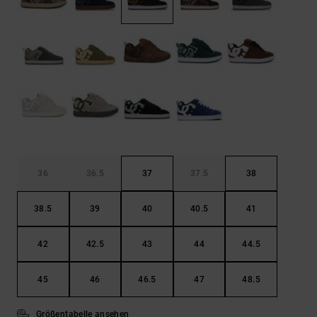
Kontaktformular.
FAQ
ansehen
36
36.5
37
37.5
38
38.5
39
40
40.5
41
42
42.5
43
44
44.5
45
46
46.5
47
48.5
Größentabelle ansehen