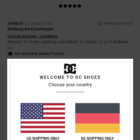
JUANJO
13. Januar 2026
Verifizierter Kauf
Erfüllung der Erwartungen.
Original anzeigen - Castellano
Komfort
: 5
Preis-Leistungs-Verhältnis
: 5
Größe
: Zu groß
Material
:
/5
/5
5
/5
Ich empfehle dieses Produkt
5
/5
WELCOME TO DC SHOES
Choose your country
JUANJO
13. Januar 2026
Verifizierter Kauf
Erfüllung der Erwartungen.
Original anzeigen - Castellano
Komfort
: 5
Preis-Leistungs-Verhältnis
: 5
Größe
: Zu groß
Material
:
/5
/5
5
Farbe
: 5
/5
/5
Ich empfehle dieses Produkt
US SHIPPING ONLY
DE SHIPPING ONLY