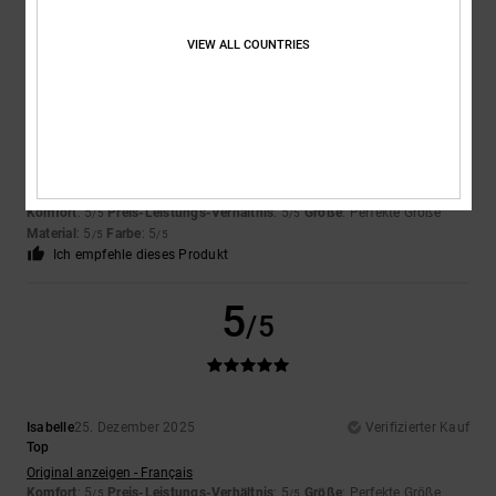
5
/5
VIEW ALL COUNTRIES
Kayleigh
12. Januar 2026
Verifizierter Kauf
Das gefällt mir
Original anzeigen - English
Komfort
: 5
Preis-Leistungs-Verhältnis
: 5
Größe
: Perfekte Größe
/5
/5
Material
: 5
Farbe
: 5
/5
/5
Ich empfehle dieses Produkt
5
/5
Isabelle
25. Dezember 2025
Verifizierter Kauf
Top
Original anzeigen - Français
Komfort
: 5
Preis-Leistungs-Verhältnis
: 5
Größe
: Perfekte Größe
/5
/5