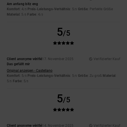
Am anfang bitz eng
Komfort
: 4
Preis-Leistungs-Verhältnis
: 5
Größe
: Perfekte Größe
/5
/5
Material
: 5
Farbe
: 4
/5
/5
5
/5
Client anonyme vérifié
17. November 2025
Verifizierter Kauf
Das gefällt mir
Original anzeigen - Castellano
Komfort
: 5
Preis-Leistungs-Verhältnis
: 5
Größe
: Zu groß
Material
:
/5
/5
5
Farbe
: 5
/5
/5
5
/5
Client anonyme vérifié
14. November 2025
Verifizierter Kauf