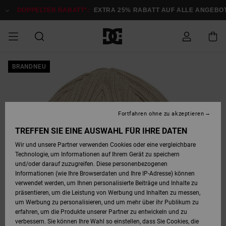
Direkt
zur
DOPPELTER RABATT*:
EXTRA 25% RABATT AUF ALLE ANGEBOTE
Produktinformation
springen
DOPPELTER
BRANDNEU
SALE MÄNNER
ESSENTIALS
ESSENTIALS
ESSENTIALS
SKATE SHOP
SNOW SHOP FÜR
Auf meine
Schuhe
Schuhe
Sale Schuhe
Stag
Astrix
Neue Kollektio
Neue Kollektio
Caps & Hüte
Chelsea
Pixie
Neue Kollektio
Schneejacken
Court Graffik
Neue Kollektio
Neue Kollektio
Hüte & Caps
Skaterschuhe
Team
Schneejacken
Snowboard Boo
Snowboard Boo
Bestellung
RABATT
MÄNNER
zugreifen
SALE FRAUEN
HIGHLIGHTS
HIGHLIGHTS
SCHUHE
COMMUNITY
Sale Bekleidun
Snow
Sale Bekleidun
Court Graffik
Ducati
Skate
Sweatshirts
Mützen
Court Graffik
Astrix
Sneakers
Snowboardhos
Pure
Skate
T-Shirts
Mützen
Alle ansehen
Snowboardhos
Schneejacken
Snowboardjac
MÄNNER
SNOW SHOP FÜR
Fortfahren ohne zu akzeptieren
Versand
FRAUEN
SALE KINDER
SCHUHE
SCHUHE
BEKLEIDUNG
Accessoires
Sale Accessoi
Lynx
DC Command
Sneakers
T-shirts
Taschen &
Alle ansehen
DC Command
Skate
Alle ansehen
Stag
Babyschuhe
Sweatshirts &
Taschen
Snowboard Boo
Snowboardhos
Snowboardhos
TREFFEN SIE EINE AUSWAHL FÜR IHRE DATEN
FRAUEN
Rucksäcke
Hoodies
Retouren
Wir und unsere Partner verwenden Cookies oder eine vergleichbare
SNOW SHOP FÜR
Technologie, um Informationen auf Ihrem Gerät zu speichern
BEKLEIDUNG
KLEIDUNG
ACCESSOIRES
SALE SNOW
Sale Snow
Pure
Manteca
Sandalen
Hemden
Manteca
Sandalen
Sneakers
Alle ansehen
Winterschuhe
Alle ansehen
Mützen
KINDER
und/oder darauf zuzugreifen. Diese personenbezogenen
KINDER
Alle ansehen
Jacken & Mänt
Informationen (wie Ihre Browserdaten und Ihre IP-Adresse) können
Bezahlung
verwendet werden, um Ihnen personalisierte Beiträge und Inhalte zu
ACCESSOIRES
T-Shirts
Jacken & Mänt
Net
Construct
Winterschuhe
Jeans
Best Sellers
Snowboard Boo
Alle ansehen
Polarfleece &
Alle ansehen
präsentieren, um die Leistung von Werbung und Inhalten zu messen,
SKATE
Hemden
Softshells
um Werbung zu personalisieren, und um mehr über ihr Publikum zu
Geschenkkarte
erfahren, um die Produkte unserer Partner zu entwickeln und zu
Jacken & Mänt
Hoodies &
Alle ansehen
Ascend
Snowboard Boo
Jacken & Mänt
Unisex
verbessern. Sie können Ihre Wahl so einstellen, dass Sie Cookies, die
COURT GRAFFIK
Sweatshirts
Jeans & Hosen
Mützen