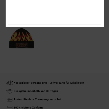
ZULETZT ANGESEHENE ARTIKEL
Kostenloser Versand und Rückversand für Mitglieder
Rückgabe innerhalb von 30 Tagen
Treten Sie dem Treueprogramm bei
100% sichere Zahlung