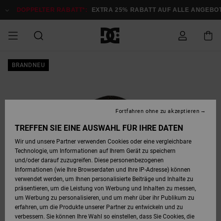
Direkt
zur
DOPPELTER RABATT*:
EXTRA 25% RABATT AUF ALLE ANGEBOTE
Produktinformation
springen
DOPPELTER
BRANDNEU
SALE MÄNNER
ESSENTIALS
ESSENTIALS
ESSENTIALS
SKATE SHOP
SNOW SHOP FÜR
Auf meine
Schuhe
Schuhe
Sale Schuhe
Stag
Astrix
Neue Kollektio
Neue Kollektio
Caps & Hüte
Chelsea
Pixie
Neue Kollektio
Schneejacken
Court Graffik
Neue Kollektio
Neue Kollektio
Hüte & Caps
Skaterschuhe
Team
Schneejacken
Snowboard Boo
Snowboard Boo
Bestellung
RABATT
MÄNNER
zugreifen
SALE FRAUEN
HIGHLIGHTS
HIGHLIGHTS
SCHUHE
COMMUNITY
Sale Bekleidun
Snow
Sale Bekleidun
Court Graffik
Ducati
Skate
Sweatshirts
Mützen
Court Graffik
Astrix
Sneakers
Snowboardhos
Pure
Skate
T-Shirts
Mützen
Alle ansehen
Snowboardhos
Schneejacken
Snowboardjac
MÄNNER
SNOW SHOP FÜR
Fortfahren ohne zu akzeptieren
Versand
FRAUEN
SALE KINDER
SCHUHE
SCHUHE
BEKLEIDUNG
Accessoires
Sale Accessoi
Lynx
DC Command
Sneakers
T-shirts
Taschen &
Alle ansehen
DC Command
Skate
Alle ansehen
Stag
Babyschuhe
Sweatshirts &
Taschen
Snowboard Boo
Snowboardhos
Snowboardhos
TREFFEN SIE EINE AUSWAHL FÜR IHRE DATEN
FRAUEN
Rucksäcke
Hoodies
Retouren
Wir und unsere Partner verwenden Cookies oder eine vergleichbare
SNOW SHOP FÜR
Technologie, um Informationen auf Ihrem Gerät zu speichern
BEKLEIDUNG
KLEIDUNG
ACCESSOIRES
SALE SNOW
Sale Snow
Pure
Manteca
Sandalen
Hemden
Manteca
Sandalen
Sneakers
Alle ansehen
Winterschuhe
Alle ansehen
Mützen
KINDER
und/oder darauf zuzugreifen. Diese personenbezogenen
KINDER
Alle ansehen
Jacken & Mänt
Informationen (wie Ihre Browserdaten und Ihre IP-Adresse) können
Bezahlung
verwendet werden, um Ihnen personalisierte Beiträge und Inhalte zu
ACCESSOIRES
T-Shirts
Jacken & Mänt
Net
Construct
Winterschuhe
Jeans
Best Sellers
Snowboard Boo
Alle ansehen
Polarfleece &
Alle ansehen
präsentieren, um die Leistung von Werbung und Inhalten zu messen,
SKATE
Hemden
Softshells
um Werbung zu personalisieren, und um mehr über ihr Publikum zu
Geschenkkarte
erfahren, um die Produkte unserer Partner zu entwickeln und zu
Jacken & Mänt
Hoodies &
Alle ansehen
Ascend
Snowboard Boo
Jacken & Mänt
Unisex
verbessern. Sie können Ihre Wahl so einstellen, dass Sie Cookies, die
COURT GRAFFIK
Sweatshirts
Jeans & Hosen
Mützen