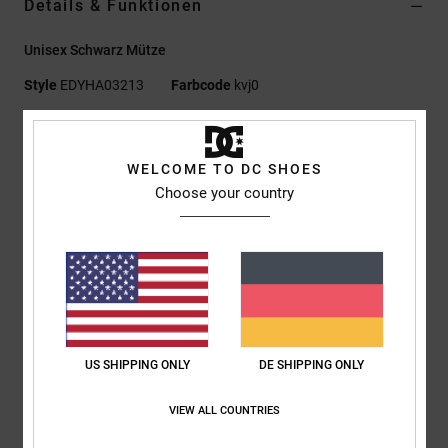
Details & Funktionen
Unisex Schwarz Mütze
Style
EDYHA03213
Farbcode
kvj0
Funktionen
WELCOME TO DC SHOES
Stoff:
100 % Acryl
Choose your country
Mit Umschlag
1x1-Rippstrick
Jacquard-gemusterter Oberkopf
Stickerei mit Strass-Verzierung am Umschlag
DC Logo-Details
Zusammensetzung
[Hauptstoff] 100 % Acryl
US SHIPPING ONLY
DE SHIPPING ONLY
VIEW ALL COUNTRIES
Versand & Rückversand