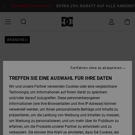
Direkt
zur
DOPPELTER RABATT*:
EXTRA 25% RABATT AUF ALLE ANGEBOTE
Produktinformation
springen
DOPPELTER
BRANDNEU
SALE MÄNNER
ESSENTIALS
ESSENTIALS
ESSENTIALS
SKATE SHOP
SNOW SHOP FÜR
Auf meine
Schuhe
Schuhe
Sale Schuhe
Stag
Astrix
Neue Kollektio
Neue Kollektio
Caps & Hüte
Chelsea
Pixie
Neue Kollektio
Schneejacken
Court Graffik
Neue Kollektio
Neue Kollektio
Hüte & Caps
Skaterschuhe
Team
Schneejacken
Snowboard Boo
Snowboard Boo
Bestellung
RABATT
MÄNNER
zugreifen
SALE FRAUEN
HIGHLIGHTS
HIGHLIGHTS
SCHUHE
COMMUNITY
Sale Bekleidun
Snow
Sale Bekleidun
Court Graffik
Ducati
Skate
Sweatshirts
Mützen
Court Graffik
Astrix
Sneakers
Snowboardhos
Pure
Skate
T-Shirts
Mützen
Alle ansehen
Snowboardhos
Schneejacken
Snowboardjac
MÄNNER
SNOW SHOP FÜR
Fortfahren ohne zu akzeptieren
Versand
FRAUEN
SALE KINDER
SCHUHE
SCHUHE
BEKLEIDUNG
Accessoires
Sale Accessoi
Lynx
DC Command
Sneakers
T-shirts
Taschen &
Alle ansehen
DC Command
Skate
Alle ansehen
Stag
Babyschuhe
Sweatshirts &
Taschen
Snowboard Boo
Snowboardhos
Snowboardhos
TREFFEN SIE EINE AUSWAHL FÜR IHRE DATEN
FRAUEN
Rucksäcke
Hoodies
Retouren
Wir und unsere Partner verwenden Cookies oder eine vergleichbare
SNOW SHOP FÜR
Technologie, um Informationen auf Ihrem Gerät zu speichern
BEKLEIDUNG
KLEIDUNG
ACCESSOIRES
SALE SNOW
Sale Snow
Pure
Manteca
Sandalen
Hemden
Manteca
Sandalen
Sneakers
Alle ansehen
Winterschuhe
Alle ansehen
Mützen
KINDER
und/oder darauf zuzugreifen. Diese personenbezogenen
KINDER
Alle ansehen
Jacken & Mänt
Informationen (wie Ihre Browserdaten und Ihre IP-Adresse) können
Bezahlung
verwendet werden, um Ihnen personalisierte Beiträge und Inhalte zu
ACCESSOIRES
T-Shirts
Jacken & Mänt
Net
Construct
Winterschuhe
Jeans
Best Sellers
Snowboard Boo
Alle ansehen
Polarfleece &
Alle ansehen
präsentieren, um die Leistung von Werbung und Inhalten zu messen,
SKATE
Hemden
Softshells
um Werbung zu personalisieren, und um mehr über ihr Publikum zu
Geschenkkarte
erfahren, um die Produkte unserer Partner zu entwickeln und zu
Jacken & Mänt
Hoodies &
Alle ansehen
Ascend
Snowboard Boo
Jacken & Mänt
Unisex
verbessern. Sie können Ihre Wahl so einstellen, dass Sie Cookies, die
COURT GRAFFIK
Sweatshirts
Jeans & Hosen
Mützen