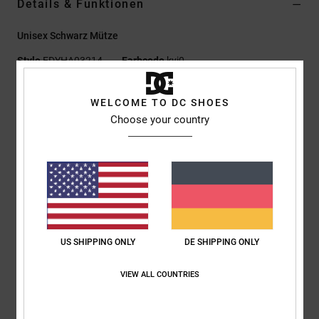
Details & Funktionen
Unisex Schwarz Mütze
Style
EDYHA03214
Farbcode
kvj0
Funktionen
WELCOME TO DC SHOES
Choose your country
Material:
100 % Polyester-Jacquard
Mit Umschlag
Gewebtes DC Clip-Label
DC Logo-Details
Zusammensetzung
[Hauptstoff] 100 % Polyester
US SHIPPING ONLY
DE SHIPPING ONLY
Versand & Rückversand
VIEW ALL COUNTRIES