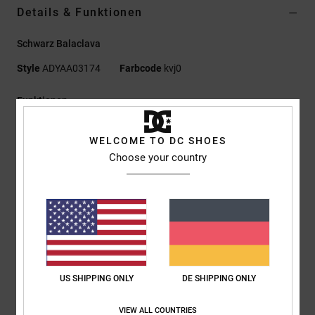
Details & Funktionen
Schwarz Balaclava
Style
ADYAA03174
Farbcode
kvj0
Funktionen
Material:
WEATHER DEFENSE - C0 DWR
WELCOME TO DC SHOES
Polyester-Bonded-Fleece 325 g
Choose your country
Helmkompatibel
Recyceltes Polyester-Fleece mit dehnbarer Elastan-
Gesichtsmaske
Freiliegender elastischer Kordelzug mit Kordelstopper
Lycra®-Einfassung mit Logos
Geprägter Silikonpatch
US SHIPPING ONLY
DE SHIPPING ONLY
Zusammensetzung
[Hauptstoff] 100 % Polyester
VIEW ALL COUNTRIES