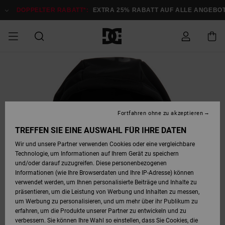
Direkt
zur
DOPPELTER RABATT*:
EXTRA 25% RABATT AUF ALLE ANGEB
Produktinformation
springen
DOPPELTER
SALE MÄNNER
ESSENTIALS
ESSENTIALS
ESSENTIALS
SKATE SHOP
SNOW SHOP FÜR
Auf meine
Schuhe
Schuhe
Sale Schuhe
Stag
Astrix
Neue Kollektio
Neue Kollektio
Caps & Hüte
Chelsea
Pixie
Neue Kollektio
Schneejacken
Court Graffik
Neue Kollektio
Neue Kollektio
Hüte & Caps
Skaterschuhe
Team
Schneejacken
Snowboard Boo
Snowboard Boo
Bestellung
RABATT
MÄNNER
zugreifen
SALE FRAUEN
HIGHLIGHTS
HIGHLIGHTS
SCHUHE
COMMUNITY
Sale Bekleidun
Snow
Sale Bekleidun
Court Graffik
Ducati
Skate
Sweatshirts
Mützen
Court Graffik
Astrix
Sneakers
Snowboardhos
Pure
Skate
T-Shirts
Mützen
Alle ansehen
Snowboardhos
Schneejacken
Snowboardjac
MÄNNER
SNOW SHOP FÜR
Fortfahren ohne zu akzeptieren
Versand
FRAUEN
SALE KINDER
SCHUHE
SCHUHE
BEKLEIDUNG
Accessoires
Sale Accessoi
Lynx
DC Command
Sneakers
T-shirts
Taschen &
Alle ansehen
DC Command
Skate
Alle ansehen
Stag
Babyschuhe
Sweatshirts &
Taschen
Snowboard Boo
Snowboardhos
Snowboardhos
TREFFEN SIE EINE AUSWAHL FÜR IHRE DATEN
FRAUEN
Rucksäcke
Hoodies
Retouren
Wir und unsere Partner verwenden Cookies oder eine vergleichbare
SNOW SHOP FÜR
Technologie, um Informationen auf Ihrem Gerät zu speichern
BEKLEIDUNG
KLEIDUNG
ACCESSOIRES
SALE SNOW
Sale Snow
Pure
Manteca
Sandalen
Hemden
Manteca
Sandalen
Sneakers
Alle ansehen
Winterschuhe
Alle ansehen
Mützen
KINDER
und/oder darauf zuzugreifen. Diese personenbezogenen
KINDER
Alle ansehen
Jacken & Mänt
Informationen (wie Ihre Browserdaten und Ihre IP-Adresse) können
Bezahlung
verwendet werden, um Ihnen personalisierte Beiträge und Inhalte zu
ACCESSOIRES
T-Shirts
Jacken & Mänt
Net
Construct
Winterschuhe
Jeans
Best Sellers
Snowboard Boo
Alle ansehen
Polarfleece &
Alle ansehen
präsentieren, um die Leistung von Werbung und Inhalten zu messen,
SKATE
Hemden
Softshells
um Werbung zu personalisieren, und um mehr über ihr Publikum zu
Geschenkkarte
erfahren, um die Produkte unserer Partner zu entwickeln und zu
Jacken & Mänt
Hoodies &
Alle ansehen
Ascend
Snowboard Boo
Jacken & Mänt
Unisex
verbessern. Sie können Ihre Wahl so einstellen, dass Sie Cookies, die
COURT GRAFFIK
Sweatshirts
Jeans & Hosen
Mützen