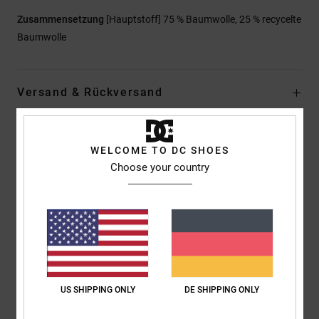
Zusammensetzung
[Hauptstoff] 75 % Baumwolle, 25 % recycelte
Baumwolle
Versand & Rückversand
Kundenbewertungen
WELCOME TO DC SHOES
Choose your country
Durchschnittliche Bewertung
5.0
/5
basierend auf
1 verifizierten Bewertungen
seit Juni 2026
US SHIPPING ONLY
DE SHIPPING ONLY
0% unserer Kunden empfehlen dieses Produkt