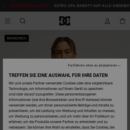
Direkt
zur
DOPPELTER RABATT*:
EXTRA 25% RABATT AUF ALLE ANGEBOTE
Produktinformation
springen
DOPPELTER
BRANDNEU
SALE MÄNNER
ESSENTIALS
ESSENTIALS
ESSENTIALS
SKATE SHOP
SNOW SHOP FÜR
Auf meine
Schuhe
Schuhe
Sale Schuhe
Stag
Astrix
Neue Kollektio
Neue Kollektio
Caps & Hüte
Chelsea
Pixie
Neue Kollektio
Schneejacken
Court Graffik
Neue Kollektio
Neue Kollektio
Hüte & Caps
Skaterschuhe
Team
Schneejacken
Snowboard Boo
Snowboard Boo
Bestellung
RABATT
MÄNNER
zugreifen
SALE FRAUEN
HIGHLIGHTS
HIGHLIGHTS
SCHUHE
COMMUNITY
Sale Bekleidun
Snow
Sale Bekleidun
Court Graffik
Ducati
Skate
Sweatshirts
Mützen
Court Graffik
Astrix
Sneakers
Snowboardhos
Pure
Skate
T-Shirts
Mützen
Alle ansehen
Snowboardhos
Schneejacken
Snowboardjac
MÄNNER
SNOW SHOP FÜR
Fortfahren ohne zu akzeptieren
Versand
FRAUEN
SALE KINDER
SCHUHE
SCHUHE
BEKLEIDUNG
Accessoires
Sale Accessoi
Lynx
DC Command
Sneakers
T-shirts
Taschen &
Alle ansehen
DC Command
Skate
Alle ansehen
Stag
Babyschuhe
Sweatshirts &
Taschen
Snowboard Boo
Snowboardhos
Snowboardhos
TREFFEN SIE EINE AUSWAHL FÜR IHRE DATEN
FRAUEN
Rucksäcke
Hoodies
Retouren
Wir und unsere Partner verwenden Cookies oder eine vergleichbare
SNOW SHOP FÜR
Technologie, um Informationen auf Ihrem Gerät zu speichern
BEKLEIDUNG
KLEIDUNG
ACCESSOIRES
SALE SNOW
Sale Snow
Pure
Manteca
Sandalen
Hemden
Manteca
Sandalen
Sneakers
Alle ansehen
Winterschuhe
Alle ansehen
Mützen
KINDER
und/oder darauf zuzugreifen. Diese personenbezogenen
KINDER
Alle ansehen
Jacken & Mänt
Informationen (wie Ihre Browserdaten und Ihre IP-Adresse) können
Bezahlung
verwendet werden, um Ihnen personalisierte Beiträge und Inhalte zu
ACCESSOIRES
T-Shirts
Jacken & Mänt
Net
Construct
Winterschuhe
Jeans
Best Sellers
Snowboard Boo
Alle ansehen
Polarfleece &
Alle ansehen
präsentieren, um die Leistung von Werbung und Inhalten zu messen,
SKATE
Hemden
Softshells
um Werbung zu personalisieren, und um mehr über ihr Publikum zu
Geschenkkarte
erfahren, um die Produkte unserer Partner zu entwickeln und zu
Jacken & Mänt
Hoodies &
Alle ansehen
Ascend
Snowboard Boo
Jacken & Mänt
Unisex
verbessern. Sie können Ihre Wahl so einstellen, dass Sie Cookies, die
COURT GRAFFIK
Sweatshirts
Jeans & Hosen
Mützen