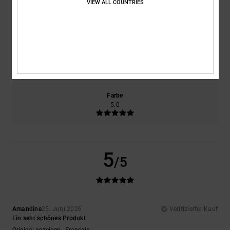
VIEW ALL COUNTRIES
Komfort
Preis-Leistungs-Verhältnis
5.0
5.0
Größe
Material
5.0
Zu klein
Zu groß
Farbe
5.0
5
/5
Amandine
25. Juni 2026
Verifizierter Kauf
Ein sehr schönes Produkt