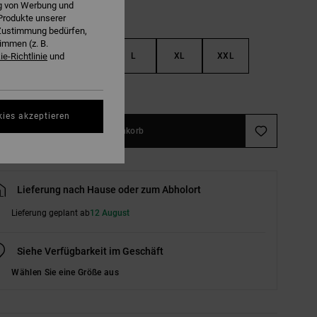
ng von Werbung und
Produkte unserer
r Zustimmung bedürfen,
immen (z. B.
S
M
L
XL
XXL
e-Richtlinie
und
ößentabelle ansehen
kies akzeptieren
In den Warenkorb
Lieferung nach Hause oder zum Abholort
Lieferung geplant ab
12 August
Siehe Verfügbarkeit im Geschäft
Wählen Sie eine Größe aus