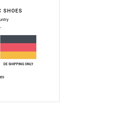
C SHOES
Vers
untry
DE SHIPPING ONLY
IES