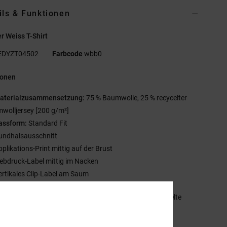
ils & Funktionen
 Weiss T-Shirt
EDYZT04502
Farbcode
wbb0
ionen
aterialzusammensetzung:
75 % Baumwolle, 25 % recycelter
wolljersey [200 g/m²]
assform:
Standard Fit
undhalsausschnitt
pplikations-Print mittig auf der Brust
iebdruck-Label mittig im Nacken
ertikales Clip-Label am Saum
mmensetzung
[Hauptstoff] 75 % Baumwolle, 25 % recycelte
olle