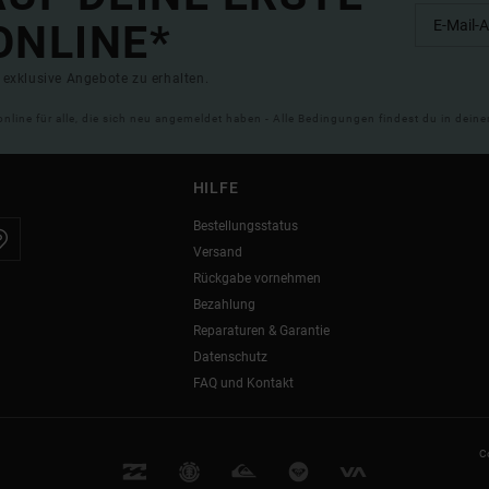
ONLINE*
exklusive Angebote zu erhalten.
online für alle, die sich neu angemeldet haben - Alle Bedingungen findest du in dei
HILFE
Bestellungsstatus
Versand
Rückgabe vornehmen
Bezahlung
Reparaturen & Garantie
Datenschutz
FAQ und Kontakt
C