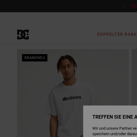
Direkt
zur
DO
Produktinformation
springen
DOPPELTER RABA
BRANDNEU
TREFFEN SIE EINE
Wir und unsere Partner v
speichern und/oder darau