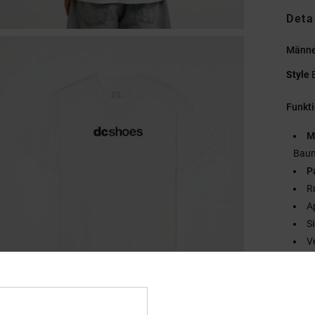
Deta
Männer
Style
Funkt
M
Baum
P
R
A
S
V
Zusa
Baumw