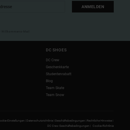
ANMELDEN
ner Willkommens-Mail
DC SHOES
DC Crew
Geschenkkarte
Studentenrabatt
Blog
Team Skate
Team Snow
ookie-Einstellungen |
Datenschutzrichtlinie |
Geschäftsbedingungen |
Rechtliche Hinweise |
DC Crew Geschäftsbedingungen |
Cookie-Richtlinie