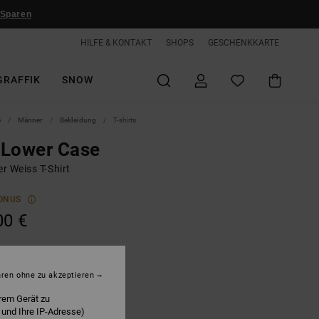
 Sparen
HILFE & KONTAKT
SHOPS
GESCHENKKARTE
GRAFFIK
SNOW
e
Männer
Bekleidung
T-shirts
 Lower Case
r Weiss T-Shirt
ONUS
00 €
hite
hren ohne zu akzeptieren
rem Gerät zu
 und Ihre IP-Adresse)