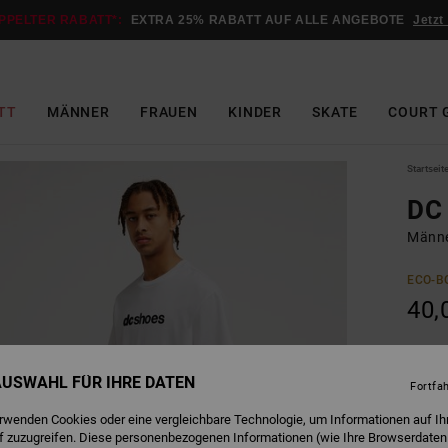
PPELTER RABATT*:
EXTRA 25% RABATT AUF ALLE ANGEBOTE
Jetzt
TT
MÄNNER
FRAUEN
KINDER
SKATE
COURT 
Startseit
DC
Männe
ECO-B
40,
W
Farbe
 AUSWAHL FÜR IHRE DATEN
Fortfa
erwenden Cookies oder eine vergleichbare Technologie, um Informationen auf Ih
f zuzugreifen. Diese personenbezogenen Informationen (wie Ihre Browserdaten