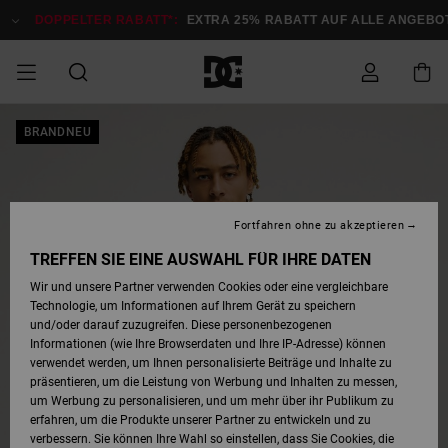
Direkt
zur
DOPPELTER RABATT*:
EXTRA 25% RABATT AUF ALLE ANGEB
Produktinformation
springen
DOPPELTER
BRANDNEU
SALE MÄNNER
ESSENTIALS
ESSENTIALS
ESSENTIALS
SKATE SHOP
SNOW SHOP FÜR
Auf meine
Schuhe
Schuhe
Sale Schuhe
Stag
Astrix
Neue Kollektio
Neue Kollektio
Caps & Hüte
Chelsea
Pixie
Neue Kollektio
Schneejacken
Court Graffik
Neue Kollektio
Neue Kollektio
Hüte & Caps
Skaterschuhe
Team
Schneejacken
Snowboard Boo
Snowboard Boo
Bestellung
RABATT
MÄNNER
zugreifen
SALE FRAUEN
HIGHLIGHTS
HIGHLIGHTS
SCHUHE
COMMUNITY
Sale Bekleidun
Snow
Sale Bekleidun
Court Graffik
Ducati
Skate
Sweatshirts
Mützen
Court Graffik
Astrix
Sneakers
Snowboardhos
Pure
Skate
T-Shirts
Mützen
Alle ansehen
Snowboardhos
Schneejacken
Snowboardjac
MÄNNER
SNOW SHOP FÜR
Fortfahren ohne zu akzeptieren
Versand
FRAUEN
SALE KINDER
SCHUHE
SCHUHE
BEKLEIDUNG
Accessoires
Sale Accessoi
Lynx
DC Command
Sneakers
T-shirts
Taschen &
Alle ansehen
DC Command
Skate
Alle ansehen
Stag
Babyschuhe
Sweatshirts &
Taschen
Snowboard Boo
Snowboardhos
Snowboardhos
TREFFEN SIE EINE AUSWAHL FÜR IHRE DATEN
FRAUEN
Rucksäcke
Hoodies
Retouren
Wir und unsere Partner verwenden Cookies oder eine vergleichbare
SNOW SHOP FÜR
Technologie, um Informationen auf Ihrem Gerät zu speichern
BEKLEIDUNG
KLEIDUNG
ACCESSOIRES
SALE SNOW
Sale Snow
Pure
Manteca
Sandalen
Hemden
Manteca
Sandalen
Sneakers
Alle ansehen
Winterschuhe
Alle ansehen
Mützen
KINDER
und/oder darauf zuzugreifen. Diese personenbezogenen
KINDER
Alle ansehen
Jacken & Mänt
Informationen (wie Ihre Browserdaten und Ihre IP-Adresse) können
Bezahlung
verwendet werden, um Ihnen personalisierte Beiträge und Inhalte zu
ACCESSOIRES
T-Shirts
Jacken & Mänt
Net
Construct
Winterschuhe
Jeans
Best Sellers
Snowboard Boo
Alle ansehen
Polarfleece &
Alle ansehen
präsentieren, um die Leistung von Werbung und Inhalten zu messen,
SKATE
Hemden
Softshells
um Werbung zu personalisieren, und um mehr über ihr Publikum zu
Geschenkkarte
erfahren, um die Produkte unserer Partner zu entwickeln und zu
Jacken & Mänt
Hoodies &
Alle ansehen
Ascend
Snowboard Boo
Jacken & Mänt
Unisex
verbessern. Sie können Ihre Wahl so einstellen, dass Sie Cookies, die
COURT GRAFFIK
Sweatshirts
Jeans & Hosen
Mützen