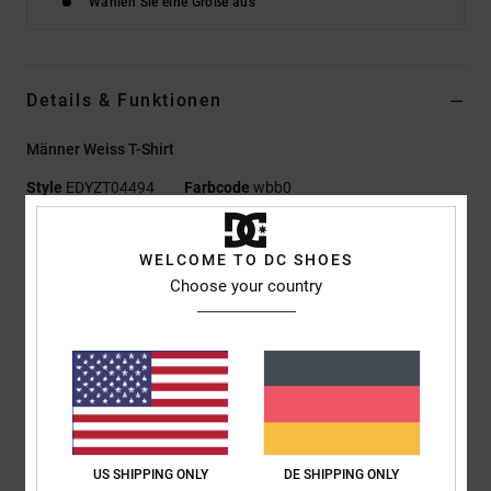
Wählen Sie eine Größe aus
Details & Funktionen
Männer Weiss T-Shirt
Style
EDYZT04494
Farbcode
wbb0
Funktionen
WELCOME TO DC SHOES
Materialzusammensetzung:
75 % Baumwolle, 25 %
Choose your country
recycelter Baumwolljersey [200 g/m²]
Passform:
Standard Fit
Rundhalsausschnitt
Plastisol-Prints auf Brust (links) und Rücken (rechts)
Siebdruck-Label mittig im Nacken
Vertikales Clip-Label am Saum
US SHIPPING ONLY
DE SHIPPING ONLY