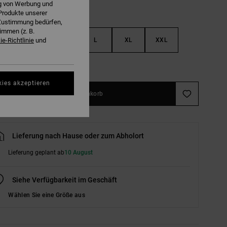
ng von Werbung und
Produkte unserer
r Zustimmung bedürfen,
immen (z. B.
S
M
L
XL
XXL
e-Richtlinie
und
ößentabelle ansehen
kies akzeptieren
In den Warenkorb
Lieferung nach Hause oder zum Abholort
Lieferung geplant ab
10 August
Siehe Verfügbarkeit im Geschäft
Wählen Sie eine Größe aus