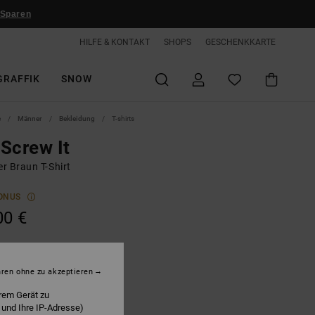
 Sparen
HILFE & KONTAKT
SHOPS
GESCHENKKARTE
GRAFFIK
SNOW
e
Männer
Bekleidung
T-shirts
Screw It
r Braun T-Shirt
ONUS
00 €
offee Bean
hren ohne zu akzeptieren
rem Gerät zu
 und Ihre IP-Adresse)