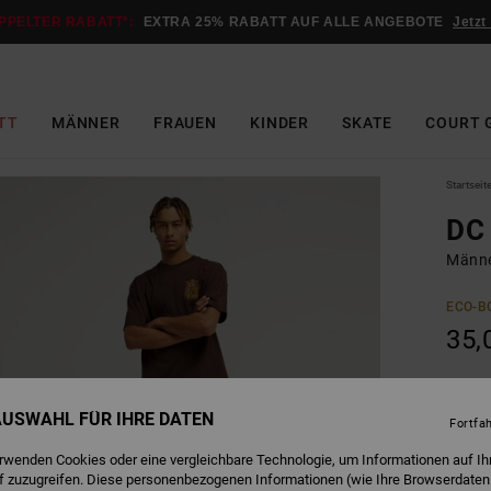
PPELTER RABATT*:
EXTRA 25% RABATT AUF ALLE ANGEBOTE
Jetzt
TT
MÄNNER
FRAUEN
KINDER
SKATE
COURT 
Startseit
DC 
Männe
ECO-B
35,
C
Farbe
 AUSWAHL FÜR IHRE DATEN
Fortfa
erwenden Cookies oder eine vergleichbare Technologie, um Informationen auf Ih
f zuzugreifen. Diese personenbezogenen Informationen (wie Ihre Browserdaten