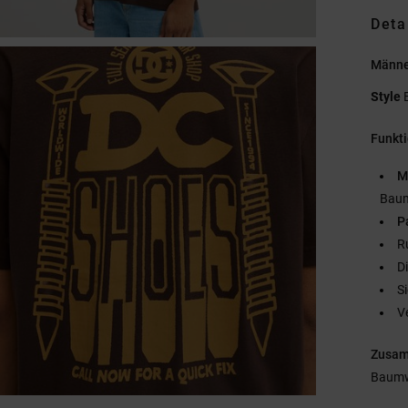
Deta
Männer
Style
Funkt
M
Baum
P
R
D
S
V
Zusa
Baumw