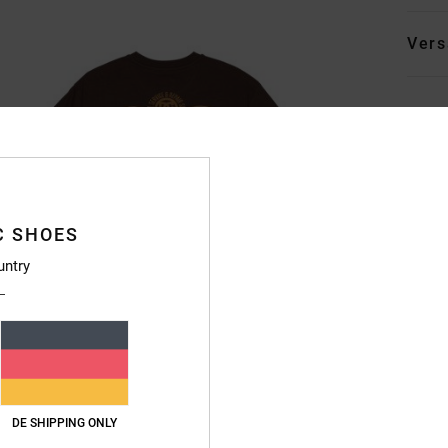
Vers
C SHOES
untry
DE SHIPPING ONLY