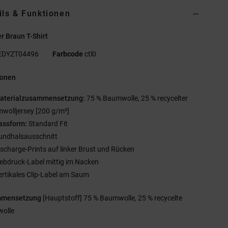
ils & Funktionen
 Braun T-Shirt
EDYZT04496
Farbcode
ctl0
ionen
aterialzusammensetzung:
75 % Baumwolle, 25 % recycelter
wolljersey [200 g/m²]
assform:
Standard Fit
undhalsausschnitt
ischarge-Prints auf linker Brust und Rücken
iebdruck-Label mittig im Nacken
ertikales Clip-Label am Saum
mmensetzung
[Hauptstoff] 75 % Baumwolle, 25 % recycelte
olle