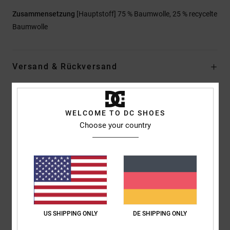
Zusammensetzung
[Hauptstoff] 75 % Baumwolle, 25 % recycelte
Baumwolle
Versand & Rückversand
Kundenbewertungen
WELCOME TO DC SHOES
Choose your country
Durchschnittliche Bewertung
4.0
/5
basierend auf
1 verifizierten Bewertungen
seit Juli 2026
US SHIPPING ONLY
DE SHIPPING ONLY
100% unserer Kunden empfehlen dieses Produkt