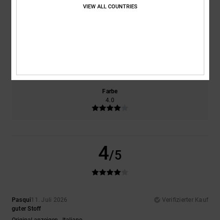
VIEW ALL COUNTRIES
Komfort
Preis-Leistungs-Verhältnis
5.0
5.0
Größe
Material
4.0
Zu klein
Zu groß
Farbe
4.0
4
/5
Pasqui
11. Juli 2026
Verifizierter Kauf
guter Stoff