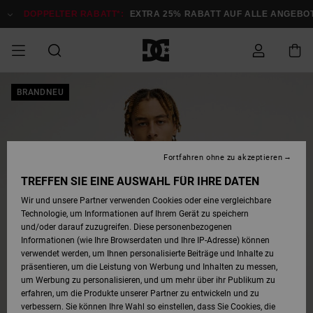
Direkt
zur
DOPPELTER RABATT*:
EXTRA 25% RABATT AUF ALLE ANGEBOTE
Produktinformation
springen
DOPPELTER
BRANDNEU
SALE MÄNNER
ESSENTIALS
ESSENTIALS
ESSENTIALS
SKATE SHOP
SNOW SHOP FÜR
Auf meine
Schuhe
Schuhe
Sale Schuhe
Stag
Astrix
Neue Kollektio
Neue Kollektio
Caps & Hüte
Chelsea
Pixie
Neue Kollektio
Schneejacken
Court Graffik
Neue Kollektio
Neue Kollektio
Hüte & Caps
Skaterschuhe
Team
Schneejacken
Snowboard Boo
Snowboard Boo
Bestellung
RABATT
MÄNNER
zugreifen
SALE FRAUEN
HIGHLIGHTS
HIGHLIGHTS
SCHUHE
COMMUNITY
Sale Bekleidun
Snow
Sale Bekleidun
Court Graffik
Ducati
Skate
Sweatshirts
Mützen
Court Graffik
Astrix
Sneakers
Snowboardhos
Pure
Skate
T-Shirts
Mützen
Alle ansehen
Snowboardhos
Schneejacken
Snowboardjac
MÄNNER
SNOW SHOP FÜR
Fortfahren ohne zu akzeptieren
Versand
FRAUEN
SALE KINDER
SCHUHE
SCHUHE
BEKLEIDUNG
Accessoires
Sale Accessoi
Lynx
DC Command
Sneakers
T-shirts
Taschen &
Alle ansehen
DC Command
Skate
Alle ansehen
Stag
Babyschuhe
Sweatshirts &
Taschen
Snowboard Boo
Snowboardhos
Snowboardhos
TREFFEN SIE EINE AUSWAHL FÜR IHRE DATEN
FRAUEN
Rucksäcke
Hoodies
Retouren
Wir und unsere Partner verwenden Cookies oder eine vergleichbare
SNOW SHOP FÜR
Technologie, um Informationen auf Ihrem Gerät zu speichern
BEKLEIDUNG
KLEIDUNG
ACCESSOIRES
SALE SNOW
Sale Snow
Pure
Manteca
Sandalen
Hemden
Manteca
Sandalen
Sneakers
Alle ansehen
Winterschuhe
Alle ansehen
Mützen
KINDER
und/oder darauf zuzugreifen. Diese personenbezogenen
KINDER
Alle ansehen
Jacken & Mänt
Informationen (wie Ihre Browserdaten und Ihre IP-Adresse) können
Bezahlung
verwendet werden, um Ihnen personalisierte Beiträge und Inhalte zu
ACCESSOIRES
T-Shirts
Jacken & Mänt
Net
Construct
Winterschuhe
Jeans
Best Sellers
Snowboard Boo
Alle ansehen
Polarfleece &
Alle ansehen
präsentieren, um die Leistung von Werbung und Inhalten zu messen,
SKATE
Hemden
Softshells
um Werbung zu personalisieren, und um mehr über ihr Publikum zu
Geschenkkarte
erfahren, um die Produkte unserer Partner zu entwickeln und zu
Jacken & Mänt
Hoodies &
Alle ansehen
Ascend
Snowboard Boo
Jacken & Mänt
Unisex
verbessern. Sie können Ihre Wahl so einstellen, dass Sie Cookies, die
COURT GRAFFIK
Sweatshirts
Jeans & Hosen
Mützen