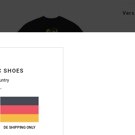
Vers
C SHOES
untry
DE SHIPPING ONLY