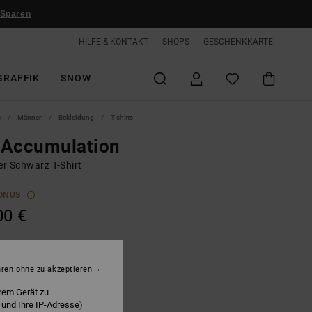
 Sparen
HILFE & KONTAKT
SHOPS
GESCHENKKARTE
GRAFFIK
SNOW
e
Männer
Bekleidung
T-shirts
 Accumulation
r Schwarz T-Shirt
ONUS
00 €
lack
hren ohne zu akzeptieren
rem Gerät zu
 und Ihre IP-Adresse)