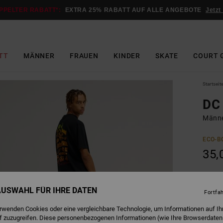
PPELTER RABATT*:
EXTRA 25% RABATT AUF ALLE ANGEBOTE
Jetzt
TT
MÄNNER
FRAUEN
KINDER
SKATE
COURT 
Startseit
DC
Männe
ECO-B
35,
B
Farbe
 AUSWAHL FÜR IHRE DATEN
Fortfa
erwenden Cookies oder eine vergleichbare Technologie, um Informationen auf Ih
f zuzugreifen. Diese personenbezogenen Informationen (wie Ihre Browserdaten