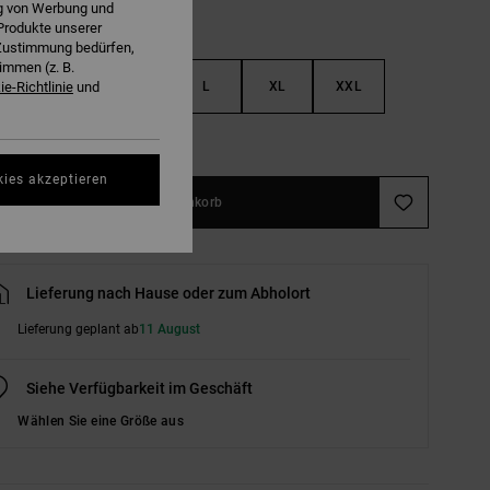
ng von Werbung und
Produkte unserer
r Zustimmung bedürfen,
immen (z. B.
S
M
L
XL
XXL
e-Richtlinie
und
ößentabelle ansehen
kies akzeptieren
In den Warenkorb
Lieferung nach Hause oder zum Abholort
Lieferung geplant ab
11 August
Siehe Verfügbarkeit im Geschäft
Wählen Sie eine Größe aus