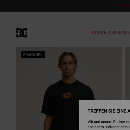
Direkt
zur
DO
Produktinformation
springen
DOPPELTER RABA
BRANDNEU
TREFFEN SIE EINE
Wir und unsere Partner v
speichern und/oder darau