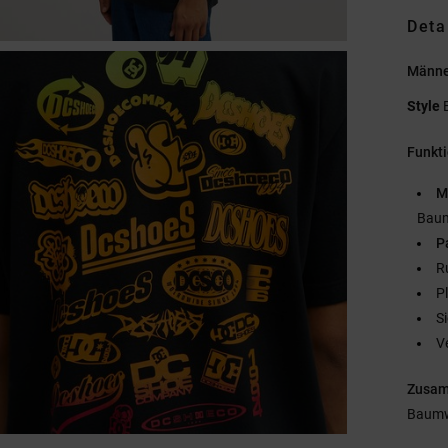
Deta
Männe
Style
Funkt
M
Baum
P
R
P
S
V
Zusa
Baumw