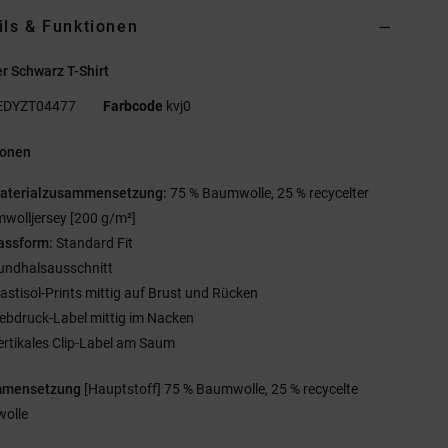
ils & Funktionen
r Schwarz T-Shirt
EDYZT04477
Farbcode
kvj0
ionen
aterialzusammensetzung:
75 % Baumwolle, 25 % recycelter
wolljersey [200 g/m²]
assform:
Standard Fit
undhalsausschnitt
lastisol-Prints mittig auf Brust und Rücken
iebdruck-Label mittig im Nacken
ertikales Clip-Label am Saum
mmensetzung
[Hauptstoff] 75 % Baumwolle, 25 % recycelte
olle